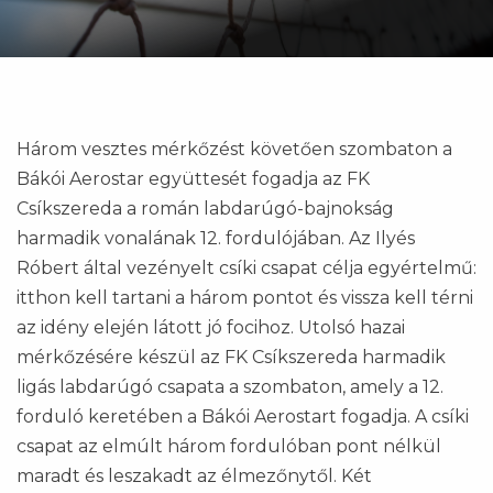
Három vesztes mérkőzést követően szombaton a
Bákói Aerostar együttesét fogadja az FK
Csíkszereda a román labdarúgó-bajnokság
harmadik vonalának 12. fordulójában. Az Ilyés
Róbert által vezényelt csíki csapat célja egyértelmű:
itthon kell tartani a három pontot és vissza kell térni
az idény elején látott jó focihoz. Utolsó hazai
mérkőzésére készül az FK Csíkszereda harmadik
ligás labdarúgó csapata a szombaton, amely a 12.
forduló keretében a Bákói Aerostart fogadja. A csíki
csapat az elmúlt három fordulóban pont nélkül
maradt és leszakadt az élmezőnytől. Két