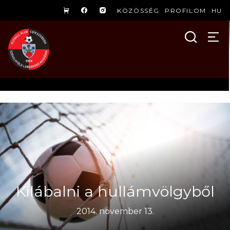
KÖZÖSSÉG
PROFILOM
HU
Kilábalni a hullámvölgyből
2014. november 13.