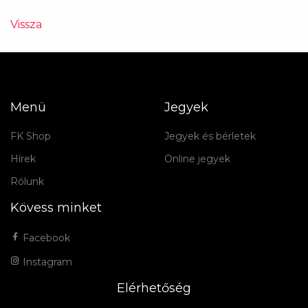
Vissza
Menü
Jegyek
FK Shop
Jegyek és bérletek
Hírek
Online jegyek
Rólunk
Kövess minket
Facebook
Instagram
Elérhetőség