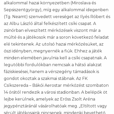
alkalommal hazai környezetben (Miroslava és
Sepsiszentgyörgy), míg egy alkalommal idegenben
(Tg. Neamt) szenvedett vereséget az Ilyés Róbert és
az Albu László által felkészített csíki csapat. A
zsinórban elveszített mérkőzések viszont már a
múlté és a játékosok már a soron következő feladat
elé tekintenek. Az utolsó hazai mérkőzésüket, az
őszi idényben, megnyernék a fiúk. Ehhez a játék
minden elemében javulnia kell a csíki csapatnak. A
legutóbbi fordulókban nemcsak a hátsó alakzat
fáziskiesései, hanem a vérszegény támadások is
gondot okoztak a szakmai stábnak. Az FK
Csíkszereda – Bákói Aerostar mérkőzést szombaton
14 órától rendezik a városi stadionban. A belépők öt
lejbe kerülnek, amelyek az Erőss Zsolt Aréna
jegypénztáránál vásárolhatóak meg. „Eltiltott vagy
sérült játékosaink nincsenek, mindenki bevethető.