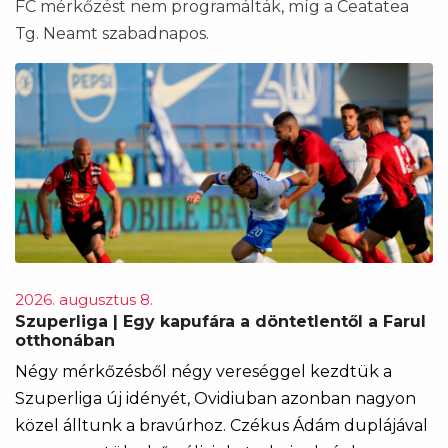
FC mérkőzést nem programálták, míg a Ceatatea
Tg. Neamt szabadnapos.
2026. augusztus 8.
Szuperliga | Egy kapufára a döntetlentől a Farul
otthonában
Négy mérkőzésből négy vereséggel kezdtük a
Szuperliga új idényét, Ovidiuban azonban nagyon
közel álltunk a bravúrhoz. Czékus Ádám duplájával