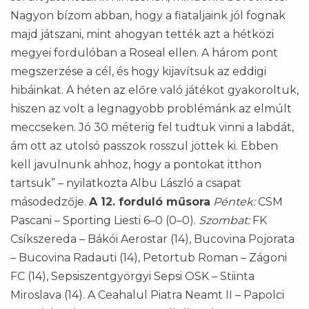
Nagyon bízom abban, hogy a fiataljaink jól fognak
majd játszani, mint ahogyan tették azt a hétközi
megyei fordulóban a Roseal ellen. A három pont
megszerzése a cél, és hogy kijavítsuk az eddigi
hibáinkat. A héten az előre való játékot gyakoroltuk,
hiszen az volt a legnagyobb problémánk az elmúlt
meccseken. Jó 30 méterig fel tudtuk vinni a labdát,
ám ott az utolsó passzok rosszul jöttek ki. Ebben
kell javulnunk ahhoz, hogy a pontokat itthon
tartsuk” – nyilatkozta Albu László a csapat
másodedzője.
A 12. forduló műsora
Péntek:
CSM
Pascani – Sporting Liesti 6–0 (0–0).
Szombat:
FK
Csíkszereda – Bákói Aerostar (14), Bucovina Pojorata
– Bucovina Radauti (14), Petortub Roman – Zágoni
FC (14), Sepsiszentgyörgyi Sepsi OSK – Stiinta
Miroslava (14). A Ceahalul Piatra Neamt II – Papolci