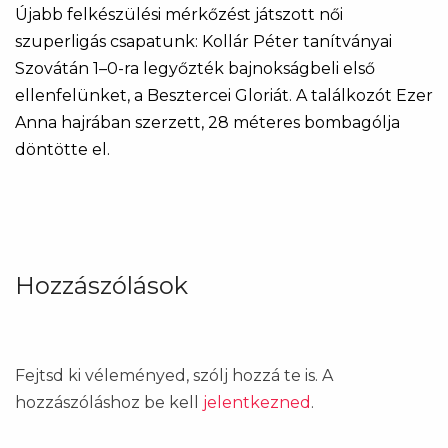
Újabb felkészülési mérkőzést játszott női
szuperligás csapatunk: Kollár Péter tanítványai
Szovátán 1–0-ra legyőzték bajnokságbeli első
ellenfelünket, a Besztercei Gloriát. A találkozót Ezer
Anna hajrában szerzett, 28 méteres bombagólja
döntötte el.
Hozzászólások
Fejtsd ki véleményed, szólj hozzá te is. A
hozzászóláshoz be kell
jelentkezned
.