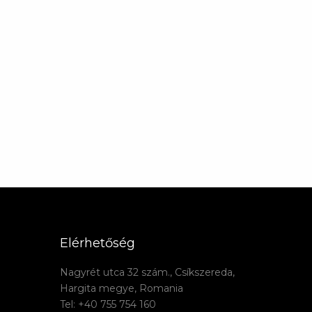
Elérhetőség
Nagyrét utca 32 szám., Csíkszereda,
Hargita megye, Romania
Tel: +40 755 754 160