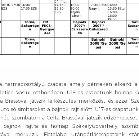
da harmadosztályú csapata, amely pénteken elkezdi a 
tletico Vaslui otthonában. U19-es csapatunk holnap 
a Brassóval játszik felkészülési mérkőzést és ezzel Sz
utolsó simításokat a bajnoki rajt előtt. U17-es csapatun
ég szombaton a Celta Brassóval játszik edzőmeccset.
 bajnoki rajtra és holnap Székelyudvarhely, szom
tával mérkőzik. Fiatalabb utánpótláscsapataink sz