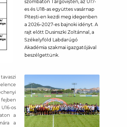
szombaton Târgoviștén, az U17-
es és U18-as együttes vasárnap
Pitești-en kezdi meg idegenben
a 2026–2027-es bajnoki idényt. A
rajt előtt Dusinszki Zoltánnal, a
Székelyföld Labdarúgó
Akadémia szakmai igazgatójával
beszélgettünk.
tavaszi
Gelence
échenyi
k fejben
 U16-os
baton a
ámára a