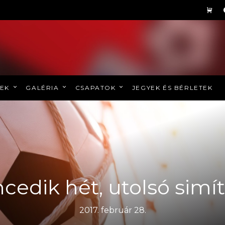
REK
GALÉRIA
CSAPATOK
JEGYEK ÉS BÉRLETEK
ncedik hét, utolsó simí
2017. február 28.