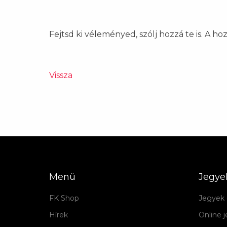
Fejtsd ki véleményed, szólj hozzá te is. A h
Vissza
Menü
Jegye
FK Shop
Jegyek 
Hírek
Online 