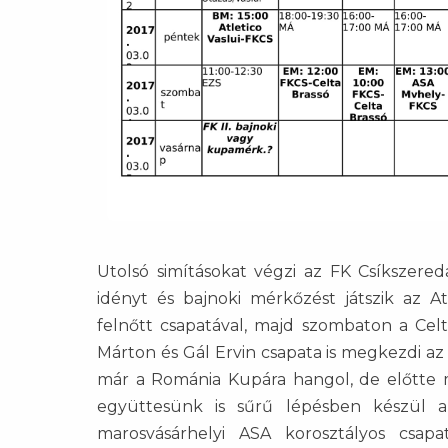
Utolsó simításokat végzi az FK Csíkszere
idényt és bajnoki mérkőzést játszik az A
felnőtt csapatával, majd szombaton a Celt
Márton és Gál Ervin csapata is megkezdi az 
már a Románia Kupára hangol, de előtte m
együttesünk is sűrű lépésben készül a
marosvásárhelyi ASA korosztályos csapa