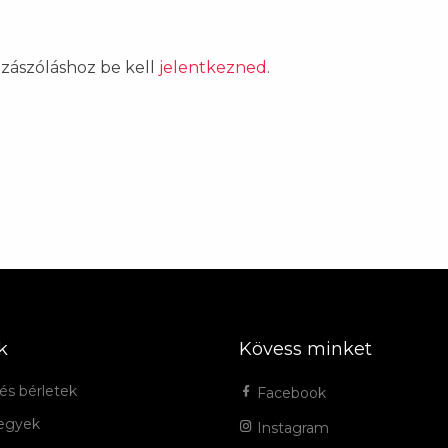
ozzászóláshoz be kell
jelentkezned
.
k
Kövess minket
és bérletek
Facebook
jegyek
Instagram