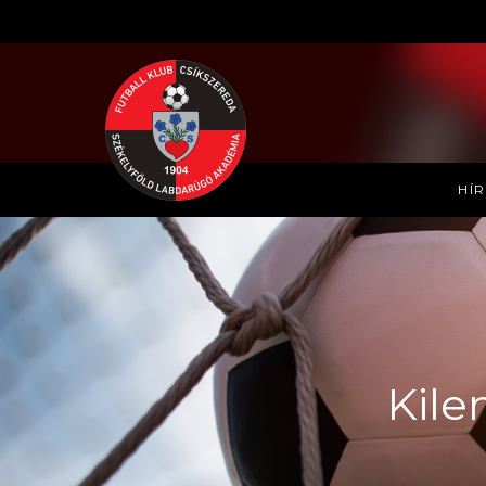
HÍ
Kile