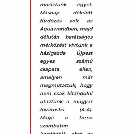
moziztunk egyet.
Másnap délelőtt
fürdőzés volt az
Aquaworldben, majd
délután barátságos
mérkőzést vívtunk a
házigazda Újpest
egyes számú
csapata ellen,
amelyen már
megmutattuk, hogy
nem csak kirándulni
utaztunk a magyar
fővárosba (4-4).
Maga a torna
szombaton
kezdődött, ahol az