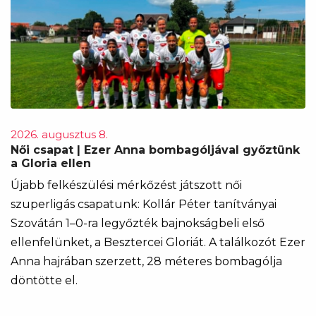
2026. augusztus 8.
Női csapat | Ezer Anna bombagóljával győztünk
a Gloria ellen
Újabb felkészülési mérkőzést játszott női
szuperligás csapatunk: Kollár Péter tanítványai
Szovátán 1–0-ra legyőzték bajnokságbeli első
ellenfelünket, a Besztercei Gloriát. A találkozót Ezer
Anna hajrában szerzett, 28 méteres bombagólja
döntötte el.