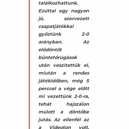
találkozhattunk.
Ezúttal egy nagyon
jó, szervezett
csapatjátékkal
győztünk 2-0
arányban. Az
elődöntőt
büntetőrúgások
után veszítettük el,
miután a rendes
játékidőben, még 5
perccel a vége előtt
mi vezettünk 2-0-ra,
tehát hajszálon
múlott a döntőbe
jutás. Az ellenfél az
a Videoton volt,