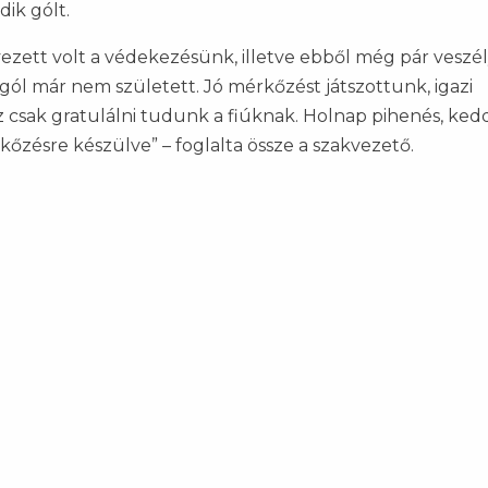
ik gólt.
vezett volt a védekezésünk, illetve ebből még pár veszé
gól már nem született. Jó mérkőzést játszottunk, igazi
 csak gratulálni tudunk a fiúknak. Holnap pihenés, ke
őzésre készülve” – foglalta össze a szakvezető.