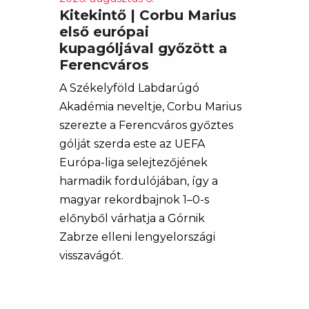
Kitekintő | Corbu Marius
első európai
kupagóljával győzött a
Ferencváros
A Székelyföld Labdarúgó
Akadémia neveltje, Corbu Marius
szerezte a Ferencváros győztes
gólját szerda este az UEFA
Európa-liga selejtezőjének
harmadik fordulójában, így a
magyar rekordbajnok 1–0-s
előnyből várhatja a Górnik
Zabrze elleni lengyelországi
visszavágót.