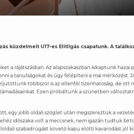
szás küzdelmeit U17-es Elitligás csapatunk. A találko
ünket a rájátszásban. Az alapszakaszban kikaptunk hazai 
onni a tanulságokat és úgy felépíteni a mai mérkőzést. J
jutottunk többször is az ellenfél tizenhatosáig, de ott
 támadásainkat. Ezen próbáltunk a szünetben változtatn
zott, egy jobb oldali szöglet után megszereztük a vezetés
ehéz időszaka volt a meccsnek, nem igazán tudtuk birto
loldali szabadrúgást követő kapu előtti kavarodást jól ki