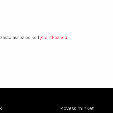
ozzászóláshoz be kell
jelentkezned
.
k
Kövess minket