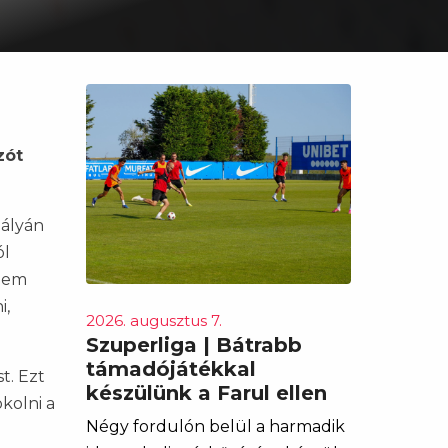
zót
pályán
ól
 nem
i,
2026. augusztus 7.
Szuperliga | Bátrabb
támadójátékkal
t. Ezt
készülünk a Farul ellen
kolni a
Négy fordulón belül a harmadik