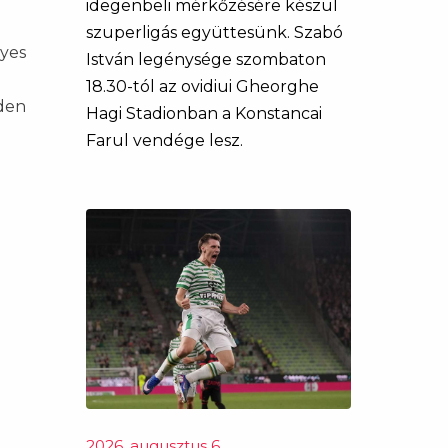
idegenbeli mérkőzésére készül
szuperligás együttesünk. Szabó
lyes
István legénysége szombaton
18.30-tól az ovidiui Gheorghe
dden
Hagi Stadionban a Konstancai
Farul vendége lesz.
2026. augusztus 6.