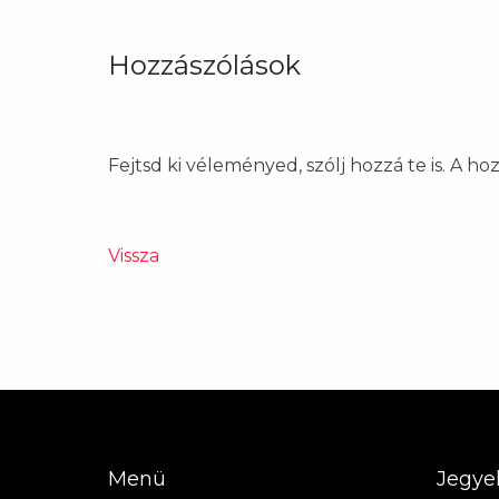
Hozzászólások
Fejtsd ki véleményed, szólj hozzá te is. A h
Vissza
Menü
Jegye