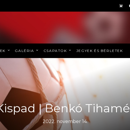
REK
GALÉRIA
CSAPATOK
JEGYEK ÉS BÉRLETEK
Kispad | Benkó Tihamé
2022. november 14.