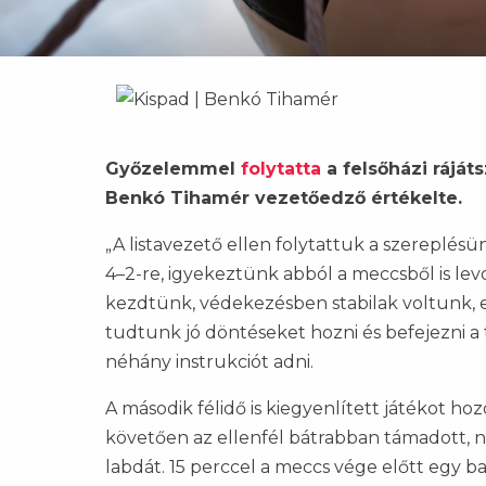
Győzelemmel
folytatta
a felsőházi ráját
Benkó Tihamér vezetőedző értékelte.
„A listavezető ellen folytattuk a szereplés
4–2-re, igyekeztünk abból a meccsből is lev
kezdtünk, védekezésben stabilak voltunk, el
tudtunk jó döntéseket hozni és befejezni a
néhány instrukciót adni.
A második félidő is kiegyenlített játékot ho
követően az ellenfél bátrabban támadott, n
labdát. 15 perccel a meccs vége előtt egy ba