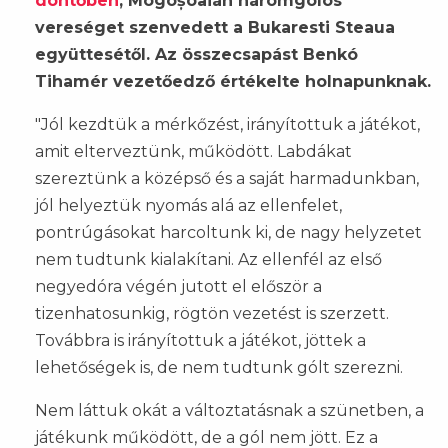
döntőben
, Mogoșoaián háromgólos
vereséget szenvedett a Bukaresti Steaua
együttesétől. Az összecsapást Benkó
Tihamér vezetőedző értékelte holnapunknak.
"Jól kezdtük a mérkőzést, irányítottuk a játékot,
amit elterveztünk, működött. Labdákat
szereztünk a középső és a saját harmadunkban,
jól helyeztük nyomás alá az ellenfelet,
pontrúgásokat harcoltunk ki, de nagy helyzetet
nem tudtunk kialakítani. Az ellenfél az első
negyedóra végén jutott el először a
tizenhatosunkig, rögtön vezetést is szerzett.
Továbbra is irányítottuk a játékot, jöttek a
lehetőségek is, de nem tudtunk gólt szerezni.
Nem láttuk okát a változtatásnak a szünetben, a
játékunk működött, de a gól nem jött. Ez a