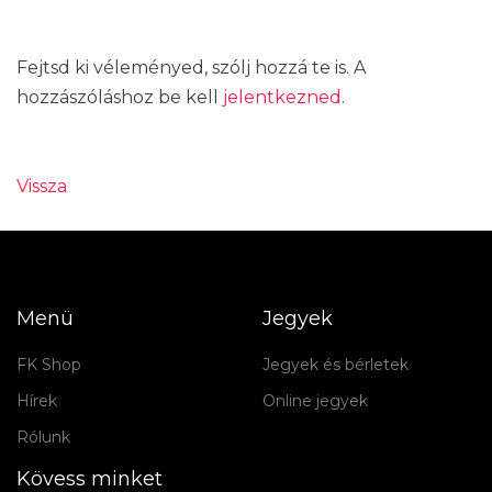
Fejtsd ki véleményed, szólj hozzá te is. A
hozzászóláshoz be kell
jelentkezned
.
Vissza
Menü
Jegyek
FK Shop
Jegyek és bérletek
Hírek
Online jegyek
Rólunk
Kövess minket