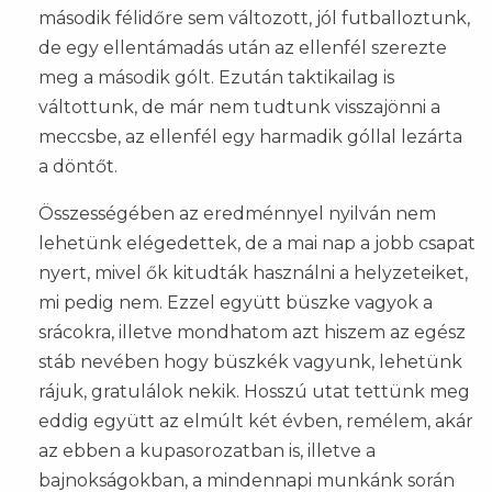
második félidőre sem változott, jól futballoztunk,
de egy ellentámadás után az ellenfél szerezte
meg a második gólt. Ezután taktikailag is
váltottunk, de már nem tudtunk visszajönni a
meccsbe, az ellenfél egy harmadik góllal lezárta
a döntőt.
Összességében az eredménnyel nyilván nem
lehetünk elégedettek, de a mai nap a jobb csapat
nyert, mivel ők kitudták használni a helyzeteiket,
mi pedig nem. Ezzel együtt büszke vagyok a
srácokra, illetve mondhatom azt hiszem az egész
stáb nevében hogy büszkék vagyunk, lehetünk
rájuk, gratulálok nekik. Hosszú utat tettünk meg
eddig együtt az elmúlt két évben, remélem, akár
az ebben a kupasorozatban is, illetve a
bajnokságokban, a mindennapi munkánk során