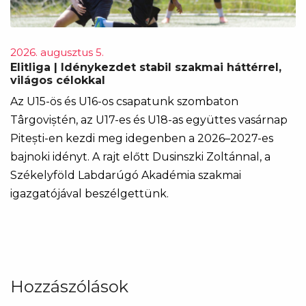
2026. augusztus 5.
Elitliga | Idénykezdet stabil szakmai háttérrel,
világos célokkal
Az U15-ös és U16-os csapatunk szombaton
Târgoviștén, az U17-es és U18-as együttes vasárnap
Pitești-en kezdi meg idegenben a 2026–2027-es
bajnoki idényt. A rajt előtt Dusinszki Zoltánnal, a
Székelyföld Labdarúgó Akadémia szakmai
igazgatójával beszélgettünk.
Hozzászólások