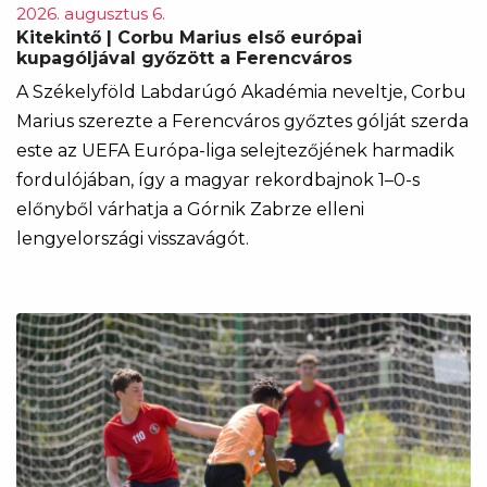
2026. augusztus 6.
Kitekintő | Corbu Marius első európai
kupagóljával győzött a Ferencváros
A Székelyföld Labdarúgó Akadémia neveltje, Corbu
Marius szerezte a Ferencváros győztes gólját szerda
este az UEFA Európa-liga selejtezőjének harmadik
fordulójában, így a magyar rekordbajnok 1–0-s
előnyből várhatja a Górnik Zabrze elleni
lengyelországi visszavágót.