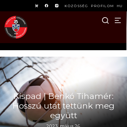
KÖZÖSSÉG
PROFILOM
HU
Kispad | Benkó Tihamér:
Hosszú utat tettünk meg
együtt
2023. május 26.