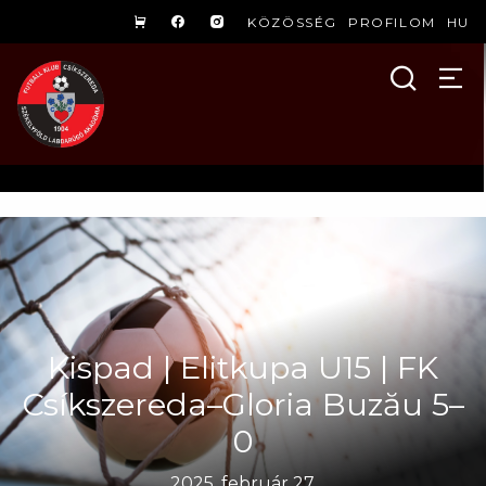
KÖZÖSSÉG
PROFILOM
HU
Kispad | Elitkupa U15 | FK
Csíkszereda–Gloria Buzău 5–
0
2025. február 27.