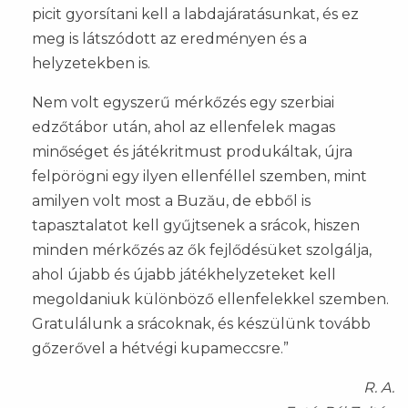
picit gyorsítani kell a labdajáratásunkat, és ez
meg is látszódott az eredményen és a
helyzetekben is.
Nem volt egyszerű mérkőzés egy szerbiai
edzőtábor után, ahol az ellenfelek magas
minőséget és játékritmust produkáltak, újra
felpörögni egy ilyen ellenféllel szemben, mint
amilyen volt most a Buzău, de ebből is
tapasztalatot kell gyűjtsenek a srácok, hiszen
minden mérkőzés az ők fejlődésüket szolgálja,
ahol újabb és újabb játékhelyzeteket kell
megoldaniuk különböző ellenfelekkel szemben.
Gratulálunk a srácoknak, és készülünk tovább
gőzerővel a hétvégi kupameccsre.”
R. A.