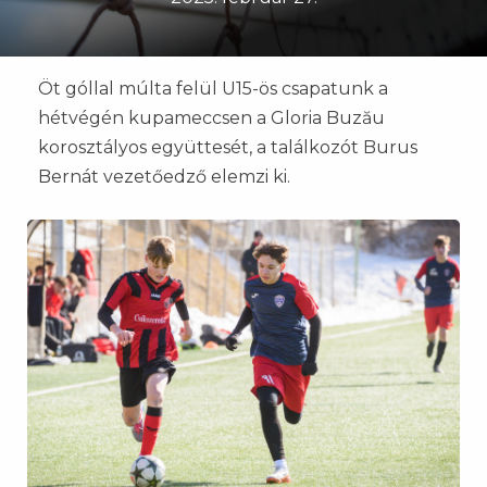
Öt góllal múlta felül U15-ös csapatunk a
hétvégén kupameccsen a Gloria Buzău
korosztályos együttesét, a találkozót Burus
Bernát vezetőedző elemzi ki.