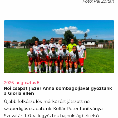
Fotó: Pál Zoltán
2026. augusztus 8.
Női csapat | Ezer Anna bombagóljával győztünk
a Gloria ellen
Újabb felkészülési mérkőzést játszott női
szuperligás csapatunk: Kollár Péter tanítványai
Szovátán 1–0-ra legyőzték bajnokságbeli első