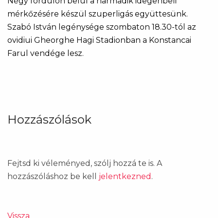
Négy fordulón belül a harmadik idegenbeli
mérkőzésére készül szuperligás együttesünk.
Szabó István legénysége szombaton 18.30-tól az
ovidiui Gheorghe Hagi Stadionban a Konstancai
Farul vendége lesz.
Hozzászólások
Fejtsd ki véleményed, szólj hozzá te is. A
hozzászóláshoz be kell
jelentkezned
.
Vissza