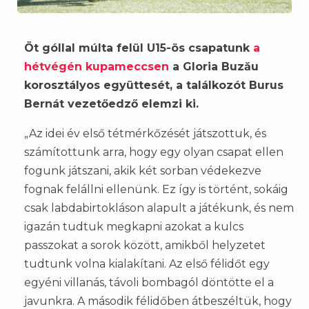
Öt góllal múlta felül U15-ös csapatunk
a
hétvégén kupameccsen
a Gloria Buzău
korosztályos együttesét, a találkozót Burus
Bernát vezetőedző elemzi ki.
„Az idei év első tétmérkőzését játszottuk, és
számítottunk arra, hogy egy olyan csapat ellen
fogunk játszani, akik két sorban védekezve
fognak felállni ellenünk. Ez így is történt, sokáig
csak labdabirtokláson alapult a játékunk, és nem
igazán tudtuk megkapni azokat a kulcs
passzokat a sorok között, amikből helyzetet
tudtunk volna kialakítani. Az első félidőt egy
egyéni villanás, távoli bombagól döntötte el a
javunkra. A második félidőben átbeszéltük, hogy