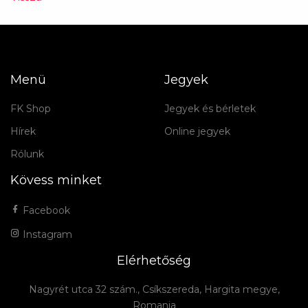
Menü
Jegyek
FK Shop
Jegyek és bérletek
Hírek
Online jegyek
Rólunk
Kövess minket
Facebook
Instagram
Elérhetőség
Nagyrét utca 32 szám., Csíkszereda, Hargita megye,
Romania