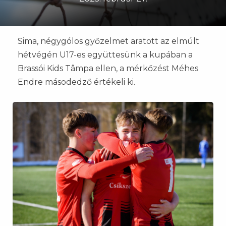
Sima, négygólos győzelmet aratott az elmúlt
hétvégén U17-es együttesünk a kupában a
Brassói Kids Tâmpa ellen, a mérkőzést Méhes
Endre másodedző értékeli ki.