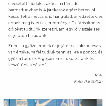
elvesztett labdákat akár a mi támadó
harmadunkban is. A játékosok egész héten jól
készültek a meccsre, jó hangulatban edzettek, és
ennek meg is lett az eredménye. Fix fázisokból is
gólokat tudtunk szerezni, ami egy jó visszajelzés,
és jó úton haladunk.
Ennek a győzelemnek és jó játéknak akkor lesz s
van értéke, ha fel tudjuk tenni az I-re a pontot, és
győzni tudunk Argeșen. Erre fókuszálunk és
készülünk a héten.”
R. A.
Fotó: Pál Zoltán