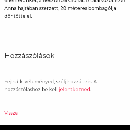
ellenfelünket, a Besztercei Gloriát. A találkozót Ezer
Anna hajrában szerzett, 28 méteres bombagólja
döntötte el.
Hozzászólások
Fejtsd ki véleményed, szólj hozzá te is. A
hozzászóláshoz be kell
jelentkezned
.
Vissza