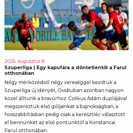
2026. augusztus 8.
Szuperliga | Egy kapufára a döntetlentől a Farul
otthonában
Négy mérkőzésből négy vereséggel kezdtük a
Szuperliga új idényét, Ovidiuban azonban nagyon
közel álltunk a bravúrhoz. Czékus Ádám duplájával
megszereztük első góljainkat a bajnokságban, a
hosszabbításban pedig csak a keresztléc választott
el bennünket az első pontunktól a Konstancai
Farul otthonában.