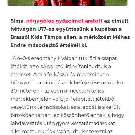
Sima,
négygólos győzelmet aratott
az elmúlt
hétvégén U17-es együttesünk a kupában a
Brassói Kids Tâmpa ellen, a mérkőzést Méhes
Endre másodedző értékeli ki.
„A 4–0-s eredmény kiválóan tükrözi a csapat
játékát, az első perctől irányítani tudtuk a
meccset. Ami a felkészülési meccseinken
hiányzott – a támadásaink befejezése az utolsó
20 méteren – az ezen a meccsen teljes
mértékben jelen volt, jól felépített játékból
vezettünk támadásokat, és a labdát is sikerült
birtokban tartani, ez köszönhető annak is, hogy
labdavesztés után gyors visszatámadásokat
alkalmaztunk, és vissza tudtuk szerezni az