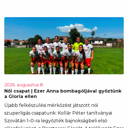
2026. augusztus 8.
Női csapat | Ezer Anna bombagóljával győztünk
a Gloria ellen
Újabb felkészülési mérkőzést játszott női
szuperligás csapatunk: Kollár Péter tanítványai
Szovátán 1–0-ra legyőzték bajnokságbeli első