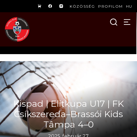
KÖZÖSSÉG
PROFILOM
HU
Kispad | Elitkupa U17 | FK
Csíkszereda–Brassói Kids
Tâmpa 4–0
2025. február 27.