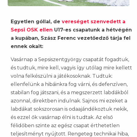
Egyetlen góllal, de
vereséget szenvedett a
Sepsi OSK ellen
U17-es csapatunk a hétvégén
a kupában, Szász Ferenc vezetőedző tárja fel
ennek okait:
Vasárnap a Sepsiszentgyörgy csapatát fogadtuk,
és tudtuk, mire kell, vagyis így utólag mire kellett
volna felkészülni a játékosoknak. Tudtuk:
ellenfelünk a hibáinkra fog várni, és defenzíven,
stabilan fog játszani, és a megszerzett labdákból
azonnal, direktben indulnak. Sajnos mi ezeket a
labdákat sokszorosan is odaajándékoztuk nekik,
és ezzel ők vasárnap élni is tudtak. Az első
félidőben szinte az egész csapat érthetetlen
teljesítményt nyújtott. Rengeteg technikai hiba,