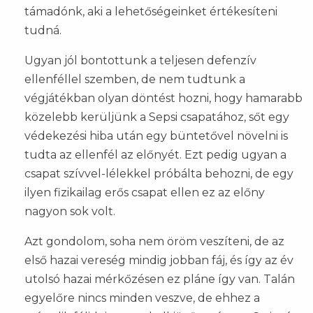
támadónk, aki a lehetőségeinket értékesíteni
tudná.
Ugyan jól bontottunk a teljesen defenzív
ellenféllel szemben, de nem tudtunk a
végjátékban olyan döntést hozni, hogy hamarabb
közelebb kerüljünk a Sepsi csapatához, sőt egy
védekezési hiba után egy büntetővel növelni is
tudta az ellenfél az előnyét. Ezt pedig ugyan a
csapat szívvel-lélekkel próbálta behozni, de egy
ilyen fizikailag erős csapat ellen ez az előny
nagyon sok volt.
Azt gondolom, soha nem öröm veszíteni, de az
első hazai vereség mindig jobban fáj, és így az év
utolsó hazai mérkőzésen ez pláne így van. Talán
egyelőre nincs minden veszve, de ehhez a