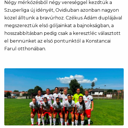
Négy mérkőzésből négy vereséggel kezdtük a
Szuperliga új idényét, Ovidiuban azonban nagyon
közel álltunk a bravúrhoz. Czékus Ádám duplájával
megszereztük első góljainkat a bajnokságban, a
hosszabbításban pedig csak a keresztléc választott
el bennünket az első pontunktól a Konstancai
Farul otthonában.