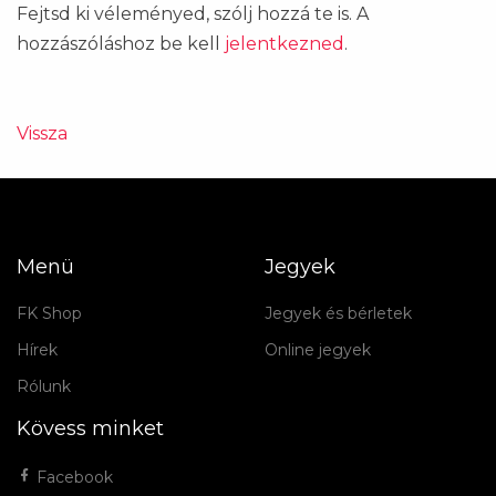
Fejtsd ki véleményed, szólj hozzá te is. A
hozzászóláshoz be kell
jelentkezned
.
Vissza
Menü
Jegyek
FK Shop
Jegyek és bérletek
Hírek
Online jegyek
Rólunk
Kövess minket
Facebook