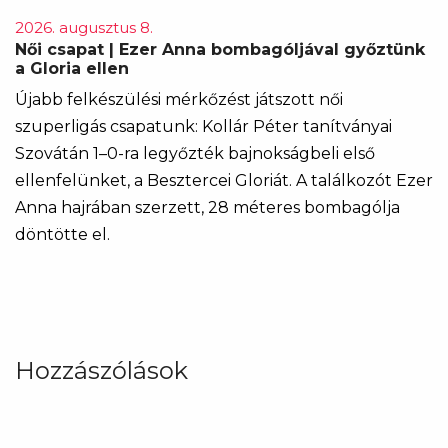
2026. augusztus 8.
Női csapat | Ezer Anna bombagóljával győztünk
a Gloria ellen
Újabb felkészülési mérkőzést játszott női
szuperligás csapatunk: Kollár Péter tanítványai
Szovátán 1–0-ra legyőzték bajnokságbeli első
ellenfelünket, a Besztercei Gloriát. A találkozót Ezer
Anna hajrában szerzett, 28 méteres bombagólja
döntötte el.
Hozzászólások