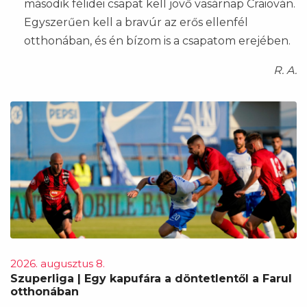
második félidei csapat kell jövő vasárnap Craiován.
Egyszerűen kell a bravúr az erős ellenfél
otthonában, és én bízom is a csapatom erejében.
R. A.
2026. augusztus 8.
Szuperliga | Egy kapufára a döntetlentől a Farul
otthonában