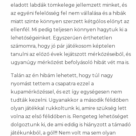
eladott labdák tömkelege jellemzett minket, és
az egyéni felelősség fel nem vállalása és a hibák
miatt szinte könnyen szerzett kétgólos előnyt az
ellenfél. Mi pedig teljesen könnyen hagytuk ki a
lehetőségeinket. Egyszerűen érthetetlen
számomra, hogy jó pár játékosom képtelen
tanulni az előző évek lejátszott mérkőzéseiből, és
ugyanúgy mérkőzést befolyásoló hibát vét ma is.
Talán az én hibám lehetett, hogy túl nagy
nyomást tettem a csapatra ezzel a
kupamérkőzéssel, és ezt így egységesen nem
tudták kezelni. Ugyanakkor a második félidőben
olyan játékkal rukkoltunk ki, amire szükség lett
volna az első félidőben is. Rengeteg lehetőséget
dolgoztunk ki, de ami eddig is hiányzott a támadó
játékunkból, a gól!!! Nem volt ma sem olyan