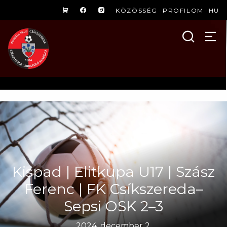
KÖZÖSSÉG
PROFILOM
HU
Kispad | Elitkupa U17 | Szász
Ferenc | FK Csíkszereda–
Sepsi OSK 2–3
2024. december 2.