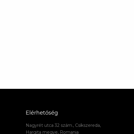
Elérhetőség
Nagyrét utca 32 szám., Csíkszereda,
Hargita megye, Romania