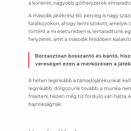
a konkrét, nagyobb gólhelyzetek elmaradtak
A második játékrész 60. percéig is nagy szá
találkozókon, ahogy lenni szokott, amelyik 
történt a mi esetünkben is, lemaradtunk egy
helyzetét, amit a második félidőben kialakít
Borzasztóan bosszantó és bántó, his
vereséget ezen a mérkőzésen a játék
A héten leginkább a támadójátékunkat kell 
leginkább, dolgozunk tovább, a munka nem 
frissíteni, hiszen még tíz forduló van hátra
bajnokságnak.