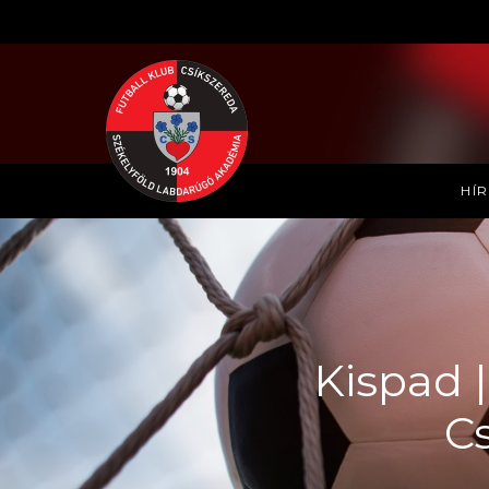
HÍ
Kispad |
C