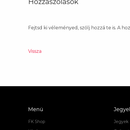
Hozzászólások
Fejtsd ki véleményed, szólj hozzá te is. A h
Vissza
Menü
Jegye
FK Shop
Jegyek 