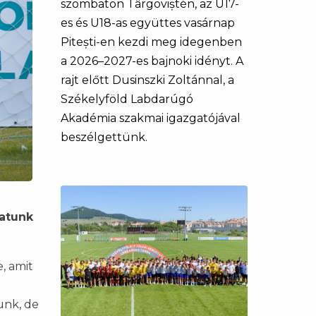
szombaton Târgoviștén, az U17-
es és U18-as együttes vasárnap
Pitești-en kezdi meg idegenben
a 2026–2027-es bajnoki idényt. A
rajt előtt Dusinszki Zoltánnal, a
Székelyföld Labdarúgó
Akadémia szakmai igazgatójával
beszélgettünk.
patunk
, amit
unk, de