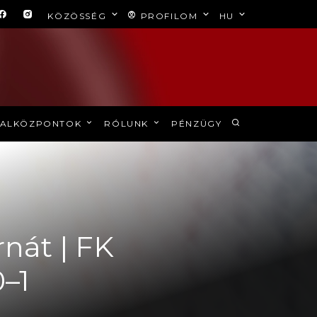
KÖZÖSSÉG
PROFILOM
HU
ALKÖZPONTOK
RÓLUNK
PÉNZÜGY
rnát | FK
–1