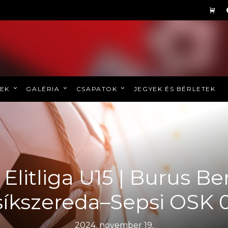
REK
GALÉRIA
CSAPATOK
JEGYEK ÉS BÉRLETEK
 Elitliga U15 | Burus Be
síkszereda–Sepsi OSK 0
2024. november 19.