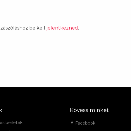
ozzászóláshoz be kell
jelentkezned
.
k
Kövess minket
és bérletek
Facebook