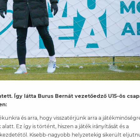
ntett. Így látta Burus Bernát vezetőedző U15-ös csa
en:
ékunkra és arra, hogy visszatérjünk arra a játékminőségre
tt. Ez így is történt, hiszen a játék irányítását és a
ezdetétől. Kisebb-nagyobb helyzetekig sikerült eljutn