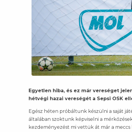
Egyetlen hiba, és ez már vereséget jele
hétvégi hazai vereségét a Sepsi OSK ell
Egész héten próbáltunk készülni a saját ját
általában szoktunk képviselni a mérkőzések ala
kezdeményezést mi vettük át már a meccs k