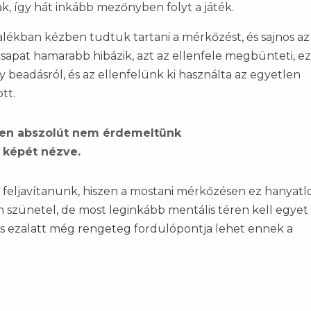
, így hát inkább mezőnyben folyt a játék.
zalékban kézben tudtuk tartani a mérkőzést, és sajnos az
csapat hamarabb hibázik, azt az ellenfele megbünteti, ez
 beadásról, és az ellenfelünk ki használta az egyetlen
ott.
zen abszolút nem érdemeltünk
 képét nézve.
feljavítanunk, hiszen a mostani mérkőzésen ez hanyatlo
szünetel, de most leginkább mentális téren kell egyet
, és ezalatt még rengeteg fordulópontja lehet ennek a