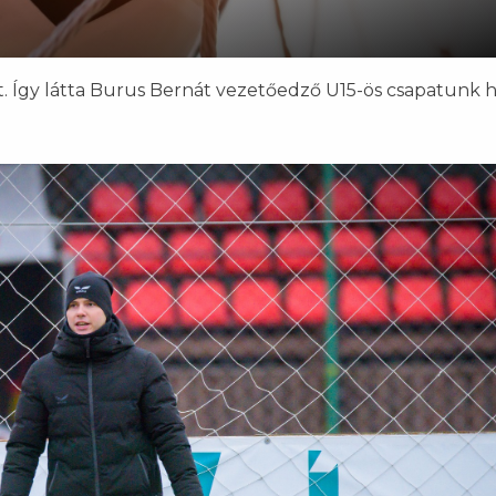
tt. Így látta Burus Bernát vezetőedző U15-ös csapatunk 