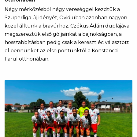
Négy mérkőzésből négy vereséggel kezdtük a
Szuperliga új idényét, Ovidiuban azonban nagyon
közel álltunk a bravúrhoz. Czékus Ádám duplájával
megszereztük első góljainkat a bajnokságban, a
hosszabbításban pedig csak a keresztléc választott
el bennünket az első pontunktól a Konstancai
Farul otthonában.