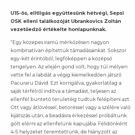
U15-ös, elitligás együttesünk hétvégi, Sepsi
OSK elleni találkozóját Ubrankovics Zoltán
vezetőedző értékelte honlapunknak.
"Egy közepes iramú mérkőzésen nagyon
kombinatívan építettük támadásainkat. Sokszor
egy-két érintőből, legfőképpen a középső
tengelyen. Az elején gond volt, hogy túl mélyen
vette fel a labdát a végig kiemelkedően játszó
Pacuraru Dávid. Ezt korrigálva, gyakorlatilag a
saját térfélről indítva a támadást, teljesen az
ellenfél büntető területéig tudtuk felépíteni azt.
Ott vagy átlövéssel, betöréssel vagy a szélére való
kijátszás után, a beadásra érkezéssel próbáltunk
gólt elérni az ellenfelünk kapujába. Félidőnként
4-5 helyzetet teremtettünk, de hiányzott az