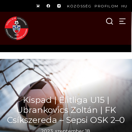
KÖZÖSSÉG
PROFILOM
HU
Kispad | Elitliga U15 |
Ubrankovics Zoltán | FK
Csíkszereda – Sepsi OSK 2–0
2023. szeptember 18.