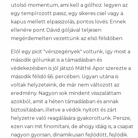
utolsó momentum, ami kell a gólhoz: legyen az
egy tempírozott passz, egy sikeres csel vagy a
kapus mellett elpasszolás, pontos lövés. Ennek
ellenére pont Dávid góljával teljesen
megérdemelten vezettünk az első félidőben.
Elől egy picit "vérszegények" voltunk, így most a
második gólunkat is a támadásban és
védekezésben is jól játszó Máthé Apor szerezte a
második félidő 66. percében. Ugyan utána is
voltak helyzeteink, de már nem változott az
eredmény. Nagyon sok mindent visszaláttam
azokból, amit a héten támadásban és annak
biztosításban, illetve a védők nyitott és zárt
helyzetre való reagálására gyakoroltunk. Persze,
ezen van mit finomítani, de ahogy idáig is, a csapat
nagyon gyorsan, dinamikusan fejlődött, fejlődik.