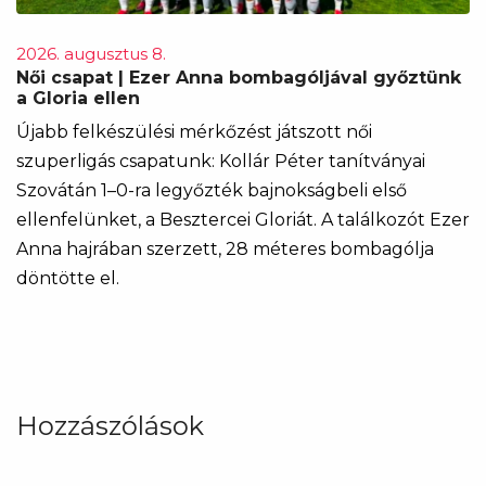
2026. augusztus 8.
Női csapat | Ezer Anna bombagóljával győztünk
a Gloria ellen
Újabb felkészülési mérkőzést játszott női
szuperligás csapatunk: Kollár Péter tanítványai
Szovátán 1–0-ra legyőzték bajnokságbeli első
ellenfelünket, a Besztercei Gloriát. A találkozót Ezer
Anna hajrában szerzett, 28 méteres bombagólja
döntötte el.
Hozzászólások