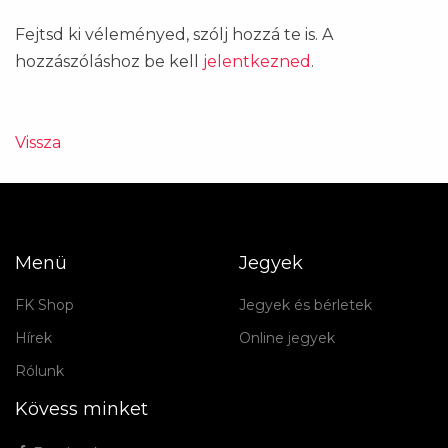
Fejtsd ki véleményed, szólj hozzá te is. A
hozzászóláshoz be kell
jelentkezned
.
Vissza
Menü
Jegyek
FK Shop
Jegyek és bérletek
Hírek
Online jegyek
Rólunk
Kövess minket