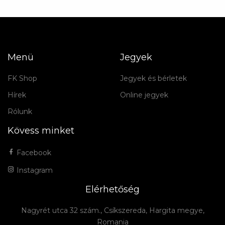
Menü
Jegyek
FK Shop
Jegyek és bérletek
Hírek
Online jegyek
Rólunk
Kövess minket
Facebook
Instagram
Elérhetőség
Nagyrét utca 32 szám., Csíkszereda, Hargita megye,
Romania