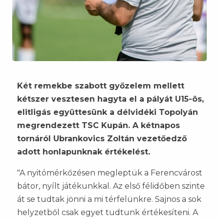
Két remekbe szabott győzelem mellett
kétszer vesztesen hagyta el a pályát U15-ös,
elitligás együttesünk a délvidéki Topolyán
megrendezett TSC Kupán. A kétnapos
tornáról Ubrankovics Zoltán vezetőedző
adott honlapunknak értékelést.
"A nyitómérkőzésen megleptük a Ferencvárost
bátor, nyílt játékunkkal. Az első félidőben szinte
át se tudtak jönni a mi térfelünkre. Sajnos a sok
helyzetből csak egyet tudtunk értékesíteni. A