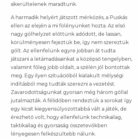
sikerültelenek maradtunk.
A harmadik helyért játszott mérkőzés, a Puskás
ellen az elején a mi fölényünket hozta. Az első
nagy gólhelyzet előttünk adódott, de lassan,
körülményesen fejeztük be, így nem szereztük
gólt. Az ellenfelünk egyre jobban át tudta
játszani a letámadásainkat a középső tengelyben,
valamint főleg jobb oldalt, a szélén jól bontottak
meg. Egy ilyen szituációból kialakult mélységi
indításból meg tudták szerezni a vezetést.
Zavarodottságunkat gyorsan még három góllal
jutalmazták. A félidőben rendeztük a sorokat így
egy kicsit kiegyensúlyozottabbá vált a játék, de
érezhető volt, hogy ellenfelünk technikailag,
taktikailag és gyorsaság összetevőkben
lényegesen felkészültebb nálunk.