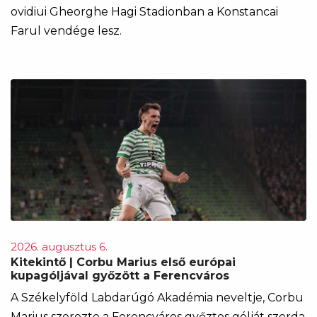
ovidiui Gheorghe Hagi Stadionban a Konstancai
Farul vendége lesz.
2026. augusztus 6.
Kitekintő | Corbu Marius első európai
kupagóljával győzött a Ferencváros
A Székelyföld Labdarúgó Akadémia neveltje, Corbu
Marius szerezte a Ferencváros győztes gólját szerda