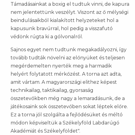
Támadásainkat a boxig el tudtuk vinni, de kapura
nem jelentettünk veszélyt. Viszont az ő mélységi
beindulásaikból kialakított helyzeteket hol a
kapusunk bravúrral, hol pedig a visszafutó
védönk rúgta ki a gólvonalról.
Sajnos egyet nem tudtunk megakadályozni, így
tovább tudták növelni az előnyüket és teljesen
megérdemelten nyerték meg a harmadik
helyért folytatott mérkőzést. A torna azt adta,
amit vártam. A magyarországi elithez képest
technikailag, taktikailag, gyorsaság
összetevőkben még nagy a lemaradásunk, de a
játékosaink sok összetevőben sokat léptek előre.
Ez a torna jól szolgálta a fejlődésüket és méltó
módon képviseltük a Székelyföld Labdarúgó
Akadémiát és Székelyföldet".