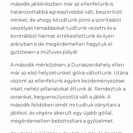
második játékrészben már az ellenfelünk is
határozottabbá agresszívebbé vált, beszorított
minket, de ahogy kitudtunk jönni a szorításból
veszélyes támadásokat tudtunk vezetni és a
kontrákból hármat értékesítettünk és ilyen
arányban is de megérdemelten hagytuk el
győztesen a műfüves pályát.
A második mérkőzésen, a Dunaszerdahely ellen
már az első helyzetünket gólra váltottunk. Utána
viszont az ellenfelünk egyéni kezdeményezései
miatt nehéz pillanatokat éltünk át. Rendeztük a
sorainkat, kiegyensúlyozottá vált a játék. A
második félidőben ismét mi tudtuk irányítani a
játékot, és végére sikerült egy újabb góllal,
megérdemelten bebiztosítani a győzelmet.