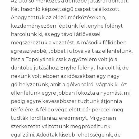
Az utolsó mérkőzés a döntőbe jutásról döntött.
Két hasonló képzettségű csapat találkozott.
Ahogy tettük az előző mérkőzéseken,
kezdeményezően léptünk fel, enyhe fölényt
harcolunk ki, és egy távoli átlövéssel
megszereztük a vezetést. A második félidőben
agresszivebbé, többet futóvá vált az ellenfelünk,
hisz a Topolyának csak a győzelem volt jó a
döntőbe jutásához. Enyhe fölényt harcolt ki, de
nekünk volt ebben az időszakban egy nagy
gólhelyzetünk, amit a gólvonalról vágtak ki. Az
ellenfelünk egyre jobban fokozta a nyomást, mi
pedig egyre kevesebbszer tudtunk átjönni a
térfelére. A félidő vége előtt pár perccel meg
tudták fordítani az eredményt. Mi gyorsan
szerkezetet váltottunk megpróbáltunk
egalizálni. Adódtak kisebb lehetőségeink, de