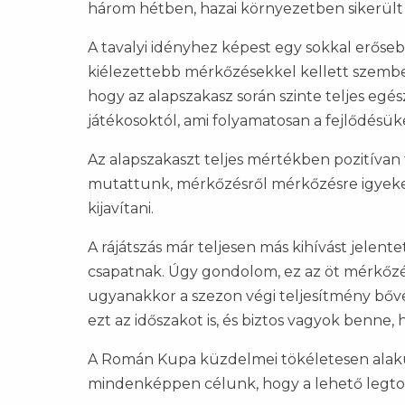
három hétben, hazai környezetben sikerült 
A tavalyi idényhez képest egy sokkal erőse
kiélezettebb mérkőzésekkel kellett szemb
hogy az alapszakasz során szinte teljes egé
játékosoktól, ami folyamatosan a fejlődésüke
Az alapszakaszt teljes mértékben pozitívan
mutattunk, mérkőzésről mérkőzésre igyeke
kijavítani.
A rájátszás már teljesen más kihívást jelentet
csapatnak. Úgy gondolom, ez az öt mérkőzés 
ugyanakkor a szezon végi teljesítmény bőv
ezt az időszakot is, és biztos vagyok benne,
A Román Kupa küzdelmei tökéletesen alakul
mindenképpen célunk, hogy a lehető legto