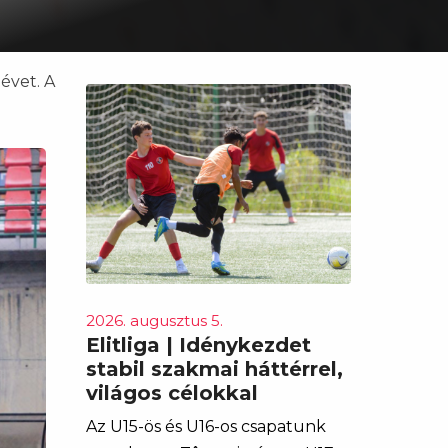
évet. A
2026. augusztus 5.
Elitliga | Idénykezdet
stabil szakmai háttérrel,
világos célokkal
Az U15-ös és U16-os csapatunk