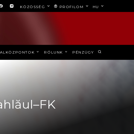
KÖZÖSSÉG
PROFILOM
HU
ALKÖZPONTOK
RÓLUNK
PÉNZÜGY
eahlăul–FK