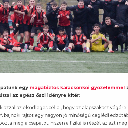
sapatunk egy
magabiztos karácsonkői győzelemmel
z
ttal az egész őszi idényre kitér:
 azzal az elsődleges céllal, hogy az alapszakasz végére 
 A bajnoki rajtot egy nagyon jó minőségű ceglédi edzőtá
ozta meg a csapatot, hiszen a fizikális részét az azt me