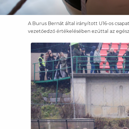
A Burus Bernát által irányított U16-os csa
vezetőedző értékelésében ezúttal az egész ő