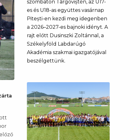
szombaton Târgoviștén, az U17-
es és U18-as együttes vasárnap
Pitești-en kezdi meg idegenben
a 2026–2027-es bajnoki idényt. A
rajt előtt Dusinszki Zoltánnal, a
Székelyföld Labdarúgó
Akadémia szakmai igazgatójával
beszélgettünk.
árta
ott
bor
gelőző