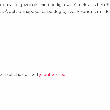
mia dolgozóinak, mind pedig a szülőknek, akik hétről
sét. Áldott ünnepeket és boldog új évet kívánunk minde
ozzászóláshoz be kell
jelentkezned
.