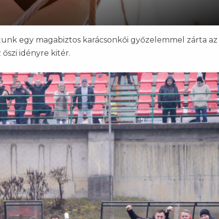
patunk egy magabiztos karácsonkői győzelemmel zárta az 
szi idényre kitér.