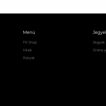
Menü
Jegye
FK Shop
Jegyek 
Hírek
Online 
Rólunk