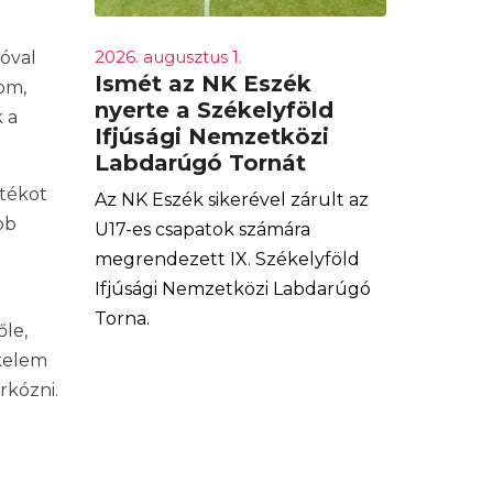
2026. augusztus 1.
óval
Ismét az NK Eszék
om,
nyerte a Székelyföld
 a
Ifjúsági Nemzetközi
Labdarúgó Tornát
átékot
Az NK Eszék sikerével zárult az
bb
U17-es csapatok számára
megrendezett IX. Székelyföld
Ifjúsági Nemzetközi Labdarúgó
Torna.
őle,
ékelem
rkózni.