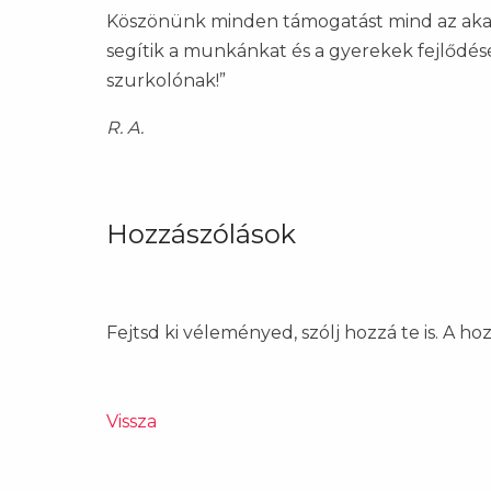
Köszönünk minden támogatást mind az akadé
segítik a munkánkat és a gyerekek fejlődé
szurkolónak!”
R. A.
Hozzászólások
Fejtsd ki véleményed, szólj hozzá te is. A h
Vissza