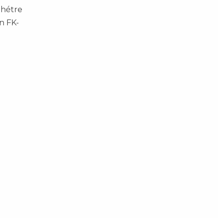
 hétre
n FK-