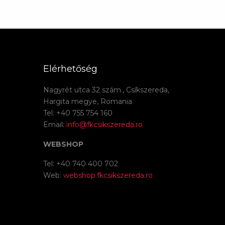
Elérhetőség
Nagyrét utca 32 szám., Csíkszereda,
Hargita megye, Romania
Tel: +40 755 754 160
Email:
info@fkcsikszereda.ro
WEBSHOP
Tel: +40 740 400 702
Web:
webshop.fkcsikszereda.ro