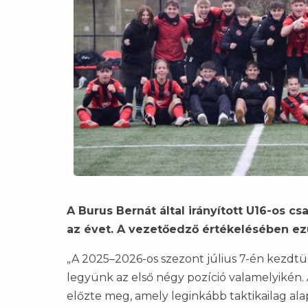
A Burus Bernát által irányított U16-os c
az évet. A vezetőedző értékelésében ezú
„A 2025–2026-os szezont július 7-én kezdtük
legyünk az első négy pozíció valamelyikén.
előzte meg, amely leginkább taktikailag alap