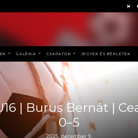
REK
GALÉRIA
CSAPATOK
JEGYEK ÉS BÉRLETEK
U16 | Burus Bernát | C
0–5
2025. december 9.