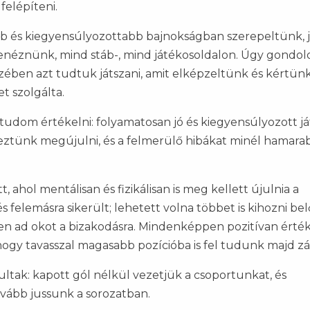
felépíteni.
bb és kiegyensúlyozottabb bajnokságban szerepeltünk, j
enéznünk, mind stáb-, mind játékosoldalon. Úgy gondol
szében azt tudtuk játszani, amit elképzeltünk és kértünk
t szolgálta.
 tudom értékelni: folyamatosan jó és kiegyensúlyozott j
ztünk megújulni, és a felmerülő hibákat minél hamara
t, ahol mentálisan és fizikálisan is meg kellett újulnia a
felemásra sikerült; lehetett volna többet is kihozni bel
en ad okot a bizakodásra. Mindenképpen pozitívan ért
 hogy tavasszal magasabb pozícióba is fel tudunk majd zá
tak: kapott gól nélkül vezetjük a csoportunkat, és
vább jussunk a sorozatban.