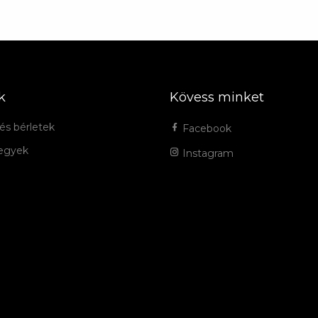
k
Kövess minket
és bérletek
Facebook
jegyek
Instagram