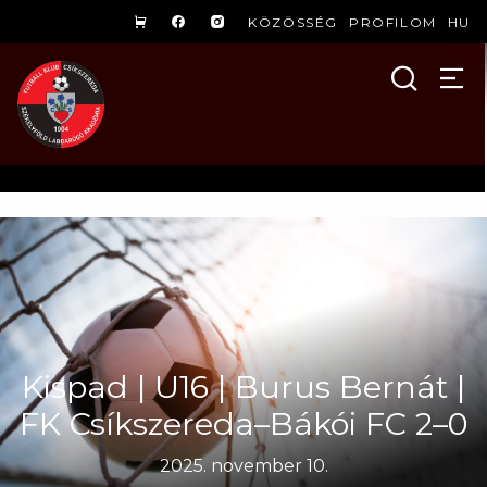
KÖZÖSSÉG
PROFILOM
HU
Kispad | U16 | Burus Bernát |
FK Csíkszereda–Bákói FC 2–0
2025. november 10.