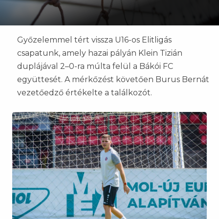
Győzelemmel tért vissza U16-os Elitligás
csapatunk, amely hazai pályán Klein Tizián
duplájával 2–0-ra múlta felül a Bákói FC
együttesét. A mérkőzést követően Burus Bernát
vezetőedző értékelte a találkozót.