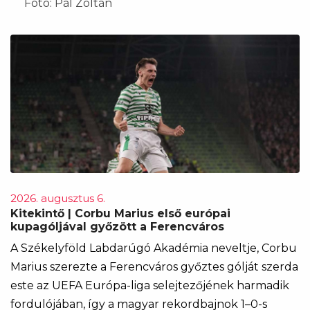
Fotó: Pál Zoltán
2026. augusztus 6.
Kitekintő | Corbu Marius első európai
kupagóljával győzött a Ferencváros
A Székelyföld Labdarúgó Akadémia neveltje, Corbu
Marius szerezte a Ferencváros győztes gólját szerda
este az UEFA Európa-liga selejtezőjének harmadik
fordulójában, így a magyar rekordbajnok 1–0-s