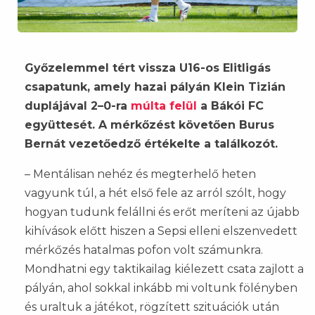
Győzelemmel tért vissza U16-os Elitligás
csapatunk, amely hazai pályán Klein Tizián
duplájával 2–0-ra
múlta felül
a Bákói FC
együttesét. A mérkőzést követően Burus
Bernát vezetőedző értékelte a találkozót.
– Mentálisan nehéz és megterhelő heten
vagyunk túl, a hét első fele az arról szólt, hogy
hogyan tudunk felállni és erőt meríteni az újabb
kihívások előtt hiszen a Sepsi elleni elszenvedett
mérkőzés hatalmas pofon volt számunkra.
Mondhatni egy taktikailag kiélezett csata zajlott a
pályán, ahol sokkal inkább mi voltunk fölényben
és uraltuk a játékot, rögzített szituációk után