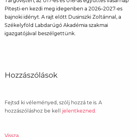
Târgoviștén, az U17-es és U18-as együttes vasárnap
Pitești-en kezdi meg idegenben a 2026–2027-es
bajnoki idényt. A rajt előtt Dusinszki Zoltánnal, a
Székelyföld Labdarúgó Akadémia szakmai
igazgatójával beszélgettünk.
Hozzászólások
Fejtsd ki véleményed, szólj hozzá te is. A
hozzászóláshoz be kell
jelentkezned
.
Vissza