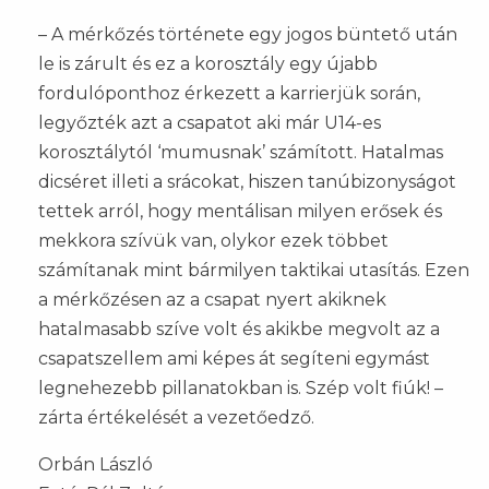
– A mérkőzés története egy jogos büntető után
le is zárult és ez a korosztály egy újabb
fordulóponthoz érkezett a karrierjük során,
legyőzték azt a csapatot aki már U14-es
korosztálytól ‘mumusnak’ számított. Hatalmas
dicséret illeti a srácokat, hiszen tanúbizonyságot
tettek arról, hogy mentálisan milyen erősek és
mekkora szívük van, olykor ezek többet
számítanak mint bármilyen taktikai utasítás. Ezen
a mérkőzésen az a csapat nyert akiknek
hatalmasabb szíve volt és akikbe megvolt az a
csapatszellem ami képes át segíteni egymást
legnehezebb pillanatokban is. Szép volt fiúk! –
zárta értékelését a vezetőedző.
Orbán László