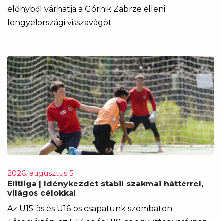
előnyből várhatja a Górnik Zabrze elleni
lengyelországi visszavágót.
2026. augusztus 5.
Elitliga | Idénykezdet stabil szakmai háttérrel,
világos célokkal
Az U15-ös és U16-os csapatunk szombaton