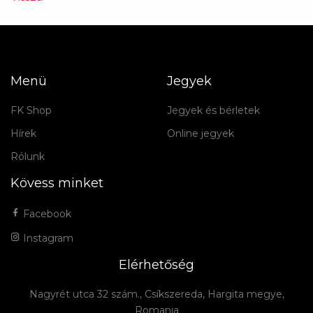
Menü
Jegyek
FK Shop
Jegyek és bérletek
Hírek
Online jegyek
Rólunk
Kövess minket
Facebook
Instagram
Elérhetőség
Nagyrét utca 32 szám., Csíkszereda, Hargita megye,
Romania