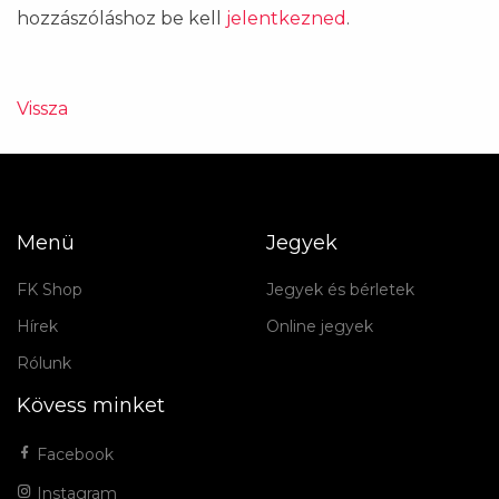
hozzászóláshoz be kell
jelentkezned
.
Vissza
Menü
Jegyek
FK Shop
Jegyek és bérletek
Hírek
Online jegyek
Rólunk
Kövess minket
Facebook
Instagram