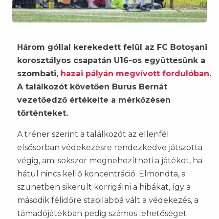
Három góllal kerekedett felül az FC Botoșani
korosztályos csapatán U16-os együttesünk a
szombati,
hazai pályán megvívott fordulóban
.
A találkozót követően
Burus Bernát
vezetőedző értékelte a mérkőzésen
történteket.
A tréner szerint a találkozót az ellenfél
elsősorban védekezésre rendezkedve játszotta
végig, ami sokszor megnehezítheti a játékot, ha
hátul nincs kellő koncentráció. Elmondta, a
szünetben sikerült korrigálni a hibákat, így a
második félidőre stabilabbá vált a védekezés, a
támadójátékban pedig számos lehetőséget