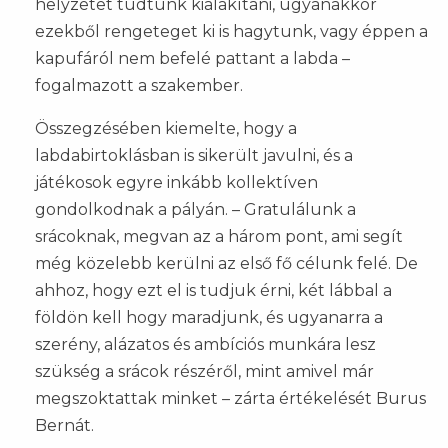
helyzetet tudtunk kialakítani, ugyanakkor
ezekből rengeteget ki is hagytunk, vagy éppen a
kapufáról nem befelé pattant a labda –
fogalmazott a szakember.
Összegzésében kiemelte, hogy a
labdabirtoklásban is sikerült javulni, és a
játékosok egyre inkább kollektíven
gondolkodnak a pályán. – Gratulálunk a
srácoknak, megvan az a három pont, ami segít
még közelebb kerülni az első fő célunk felé. De
ahhoz, hogy ezt el is tudjuk érni, két lábbal a
földön kell hogy maradjunk, és ugyanarra a
szerény, alázatos és ambíciós munkára lesz
szükség a srácok részéről, mint amivel már
megszoktattak minket – zárta értékelését Burus
Bernát.