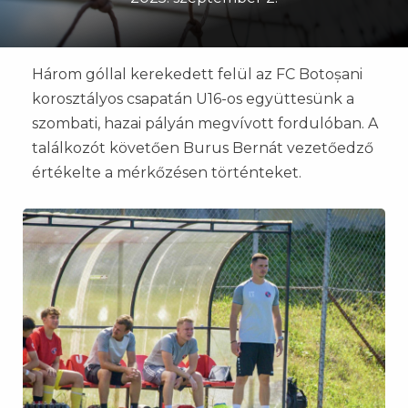
Három góllal kerekedett felül az FC Botoșani
korosztályos csapatán U16-os együttesünk a
szombati, hazai pályán megvívott fordulóban. A
találkozót követően Burus Bernát vezetőedző
értékelte a mérkőzésen történteket.