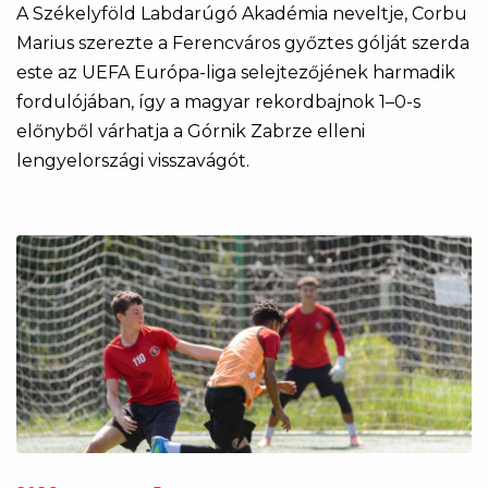
A Székelyföld Labdarúgó Akadémia neveltje, Corbu
Marius szerezte a Ferencváros győztes gólját szerda
este az UEFA Európa-liga selejtezőjének harmadik
fordulójában, így a magyar rekordbajnok 1–0-s
előnyből várhatja a Górnik Zabrze elleni
lengyelországi visszavágót.