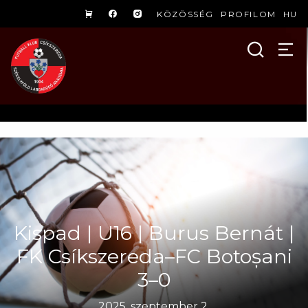
KÖZÖSSÉG
PROFILOM
HU
Kispad | U16 | Burus Bernát |
FK Csíkszereda–FC Botoșani
3–0
2025. szeptember 2.