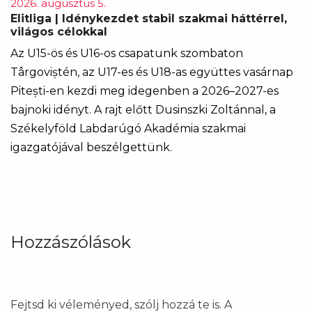
2026. augusztus 5.
Elitliga | Idénykezdet stabil szakmai háttérrel,
világos célokkal
Az U15-ös és U16-os csapatunk szombaton
Târgoviștén, az U17-es és U18-as együttes vasárnap
Pitești-en kezdi meg idegenben a 2026–2027-es
bajnoki idényt. A rajt előtt Dusinszki Zoltánnal, a
Székelyföld Labdarúgó Akadémia szakmai
igazgatójával beszélgettünk.
Hozzászólások
Fejtsd ki véleményed, szólj hozzá te is. A