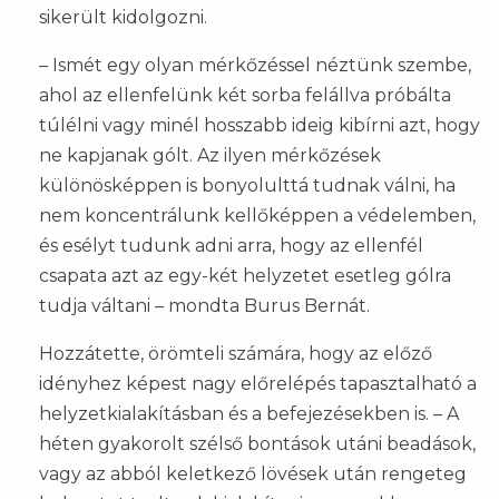
sikerült kidolgozni.
– Ismét egy olyan mérkőzéssel néztünk szembe,
ahol az ellenfelünk két sorba felállva próbálta
túlélni vagy minél hosszabb ideig kibírni azt, hogy
ne kapjanak gólt. Az ilyen mérkőzések
különösképpen is bonyolulttá tudnak válni, ha
nem koncentrálunk kellőképpen a védelemben,
és esélyt tudunk adni arra, hogy az ellenfél
csapata azt az egy-két helyzetet esetleg gólra
tudja váltani – mondta Burus Bernát.
Hozzátette, örömteli számára, hogy az előző
idényhez képest nagy előrelépés tapasztalható a
helyzetkialakításban és a befejezésekben is. – A
héten gyakorolt szélső bontások utáni beadások,
vagy az abból keletkező lövések után rengeteg