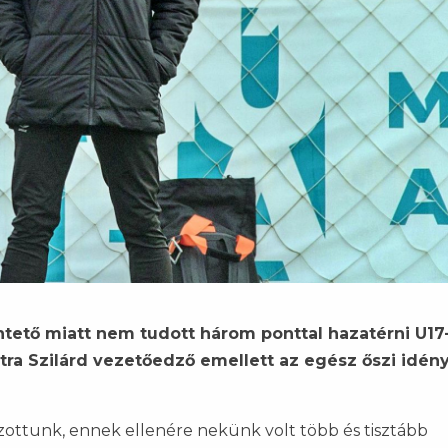
ntető miatt nem tudott három ponttal hazatérni U17
itra Szilárd vezetőedző emellett az egész őszi idény
ttunk, ennek ellenére nekünk volt több és tisztább