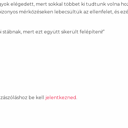
ok elégedett, mert sokkal többet ki tudtunk volna ho
izonyos mérkőzéseken lebecsültük az ellenfelet, és ezé
 stábnak, mert ezt együtt sikerült felépíteni!”
ozzászóláshoz be kell
jelentkezned
.