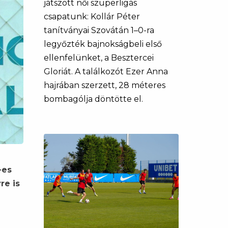
játszott női szuperligás
csapatunk: Kollár Péter
tanítványai Szovátán 1–0-ra
legyőzték bajnokságbeli első
ellenfelünket, a Besztercei
Gloriát. A találkozót Ezer Anna
hajrában szerzett, 28 méteres
bombagólja döntötte el.
-es
re is