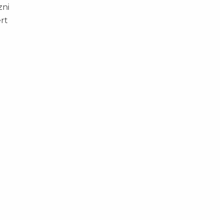
zni
rt