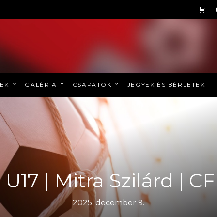
REK
GALÉRIA
CSAPATOK
JEGYEK ÉS BÉRLETEK
 U17 | Mitra Szilárd | C
2025. december 9.