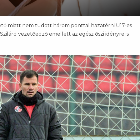
ető miatt nem tudott három ponttal hazatérni U17-es
Szilárd vezetőedző emellett az egész őszi idényre is