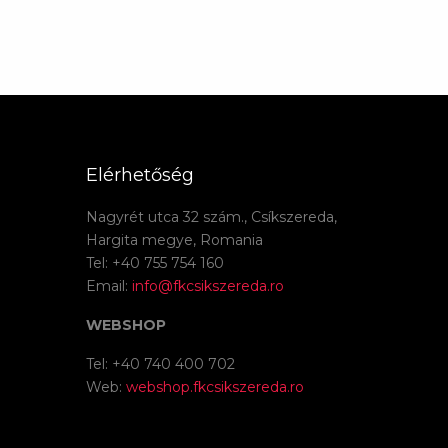
Elérhetőség
Nagyrét utca 32 szám., Csíkszereda,
Hargita megye, Romania
Tel: +40 755 754 160
Email:
info@fkcsikszereda.ro
WEBSHOP
Tel: +40 740 400 702
Web:
webshop.fkcsikszereda.ro