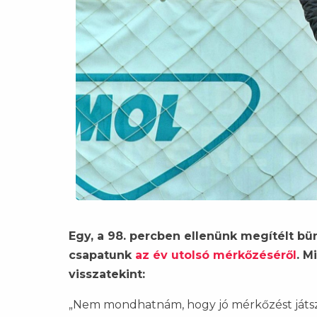
Egy, a 98. percben ellenünk megítélt bü
csapatunk
az év utolsó mérkőzéséről
. M
visszatekint:
„Nem mondhatnám, hogy jó mérkőzést játszo