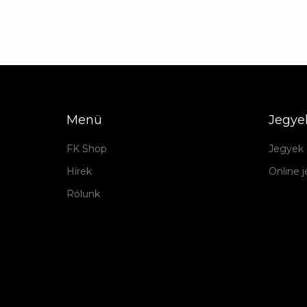
Menü
Jegye
FK Shop
Jegyek 
Hírek
Online 
Rólunk