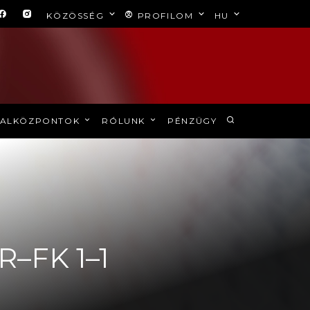
KÖZÖSSÉG
PROFILOM
HU
ALKÖZPONTOK
RÓLUNK
PÉNZÜGY
FR–FK 1–1