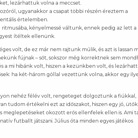
ket, lezárhattuk volna a meccset.
lkozóról, ugyanakkor a csapat többi részén éreztem a
mentális értelemben.
 ritmusába, kényelmessé váltunk, ennek pedig az lett a
yest ítéltek ellenünk.
ges volt, de ez már nem rajtunk múlik, és azt is lassan 
nekünk fújnak – sőt, sokszor még korrektnek sem mond
 a mi hibánk volt, hiszen a kezünkben volt, és lezárhat
ősek: ha két-három góllal vezettünk volna, akkor egy ily
nagyon nehéz félév volt, rengeteget dolgoztunk a fiúkkal,
van tudom értékelni ezt az időszakot, hiszen egy jó, ütő
 meglepetéseket okozott erős ellenfelek ellen is. Ami t
tív futballt játszani. Július óta minden egyes játékos