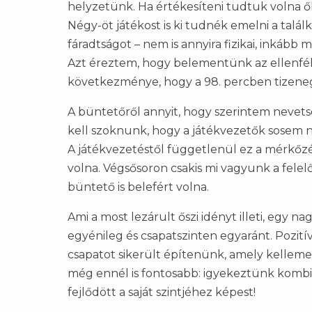
helyzetünk. Ha értékesíteni tudtuk volna ő
Négy-öt játékost is ki tudnék emelni a talá
fáradtságot – nem is annyira fizikai, inkább 
Azt éreztem, hogy belementünk az ellenfél
következménye, hogy a 98. percben tizeneg
A büntetőről annyit, hogy szerintem nevetsé
kell szoknunk, hogy a játékvezetők sosem 
A játékvezetéstől függetlenül ez a mérkőzés
volna. Végsősoron csakis mi vagyunk a felel
büntető is belefért volna.
Ami a most lezárult őszi idényt illeti, egy 
egyénileg és csapatszinten egyaránt. Pozití
csapatot sikerült építenünk, amely kellemes
még ennél is fontosabb: igyekeztünk kombina
fejlődött a saját szintjéhez képest!