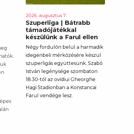
2026. augusztus 7.
Szuperliga | Bátrabb
támadójátékkal
készülünk a Farul ellen
Négy fordulón belül a harmadik
meg
idegenbeli mérkőzésére készül
hatók.
szuperligás együttesünk. Szabó
tuk
István legénysége szombaton
en
18.30-tól az ovidiui Gheorghe
Hagi Stadionban a Konstancai
Farul vendége lesz.
képes
alán