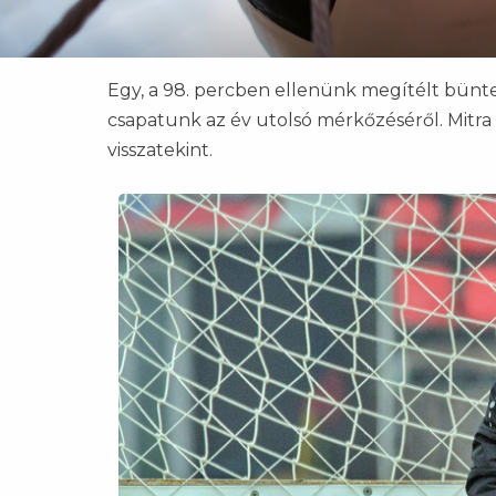
Egy, a 98. percben ellenünk megítélt bünt
csapatunk az év utolsó mérkőzéséről. Mitra 
visszatekint.