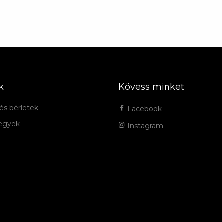
k
Kövess minket
és bérletek
Facebook
jegyek
Instagram