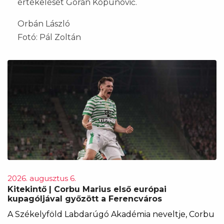
értékelését Goran Kopunović.
Orbán László
Fotó: Pál Zoltán
2026. augusztus 6.
Kitekintő | Corbu Marius első európai
kupagóljával győzött a Ferencváros
A Székelyföld Labdarúgó Akadémia neveltje, Corbu