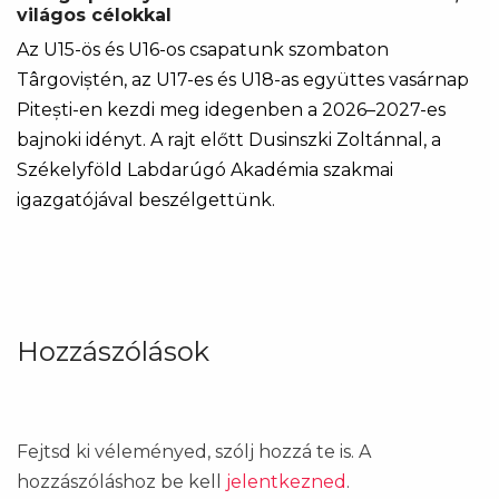
világos célokkal
Az U15-ös és U16-os csapatunk szombaton
Târgoviștén, az U17-es és U18-as együttes vasárnap
Pitești-en kezdi meg idegenben a 2026–2027-es
bajnoki idényt. A rajt előtt Dusinszki Zoltánnal, a
Székelyföld Labdarúgó Akadémia szakmai
igazgatójával beszélgettünk.
Hozzászólások
Fejtsd ki véleményed, szólj hozzá te is. A
hozzászóláshoz be kell
jelentkezned
.