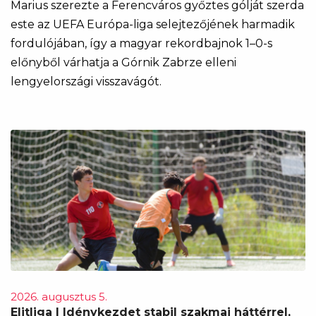
Marius szerezte a Ferencváros győztes gólját szerda
este az UEFA Európa-liga selejtezőjének harmadik
fordulójában, így a magyar rekordbajnok 1–0-s
előnyből várhatja a Górnik Zabrze elleni
lengyelországi visszavágót.
2026. augusztus 5.
Elitliga | Idénykezdet stabil szakmai háttérrel,