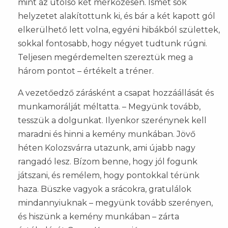
mint az utolsó két mérkőzésen. Ismét sok
helyzetet alakítottunk ki, és bár a két kapott gól
elkerülhető lett volna, egyéni hibákból születtek,
sokkal fontosabb, hogy négyet tudtunk rúgni.
Teljesen megérdemelten szereztük meg a
három pontot – értékelt a tréner.
A vezetőedző zárásként a csapat hozzáállását és
munkamorálját méltatta. – Megyünk tovább,
tesszük a dolgunkat. Ilyenkor szerénynek kell
maradni és hinni a kemény munkában. Jövő
héten Kolozsvárra utazunk, ami újabb nagy
rangadó lesz. Bízom benne, hogy jól fogunk
játszani, és remélem, hogy pontokkal térünk
haza. Büszke vagyok a srácokra, gratulálok
mindannyiuknak – megyünk tovább szerényen,
és hiszünk a kemény munkában – zárta