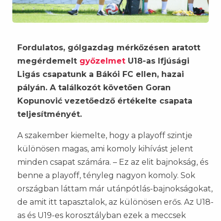
Fordulatos, gólgazdag mérkőzésen aratott
megérdemelt
győzelmet
U18-as Ifjúsági
Ligás csapatunk a Bákói FC ellen, hazai
pályán. A találkozót követően Goran
Kopunović vezetőedző értékelte csapata
teljesítményét.
A szakember kiemelte, hogy a playoff szintje
különösen magas, ami komoly kihívást jelent
minden csapat számára. – Ez az elit bajnokság, és
benne a playoff, tényleg nagyon komoly. Sok
országban láttam már utánpótlás-bajnokságokat,
de amit itt tapasztalok, az különösen erős. Az U18-
as és U19-es korosztályban ezek a meccsek