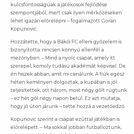
kulcsfontosságúak a játékosok fejlődése
szempontjából, mert csak ilyen mérkőzéseken
lehet igazán előrelépni – fogalmazott Goran
Kopunović.
Hozzátette, hogy a Bákói FC elleni győzelem is
bizonyította: nincsen könnyű ellenfél a
mezőnyben. – Mind a nyolc csapat, amely itt
szerepel, komoly tudású akadémiát képvisel. De
én hiszek abban, amit mi csinálunk. A fiúk egész
héten keményen dolgoztak, a kupában is jól
teljesítettek, ott három, most négy gólt rúgtunk
– ez hét gól négy napon belül. Ez azt mutatja,
hogy jó úton járunk – tette hozzá a vezetőedző.
Kopunović szerint a csapat ezúttal játékban is
előrelépett. – Ma sokkal jobban futballoztunk,