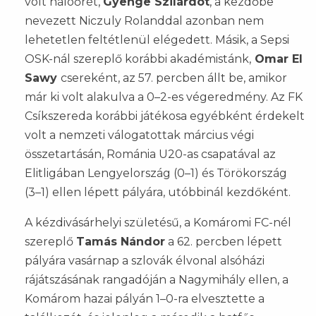
volt hálóőrét,
Gyenge Szilárdot
, a kezdőbe
nevezett Niczuly Rolanddal azonban nem
lehetetlen feltétlenül elégedett. Másik, a Sepsi
OSK-nál szereplő korábbi akadémistánk,
Omar El
Sawy
csereként, az 57. percben állt be, amikor
már ki volt alakulva a 0–2-es végeredmény. Az FK
Csíkszereda korábbi játékosa egyébként érdekelt
volt a nemzeti válogatottak március végi
összetartásán, Románia U20-as csapatával az
Elitligában Lengyelország (0–1) és Törökország
(3–1) ellen lépett pályára, utóbbinál kezdőként.
A kézdivásárhelyi születésű, a Komáromi FC-nél
szereplő
Tamás Nándor
a 62. percben lépett
pályára vasárnap a szlovák élvonal alsóházi
rájátszásának rangadóján a Nagymihály ellen, a
Komárom hazai pályán 1–0-ra elvesztette a