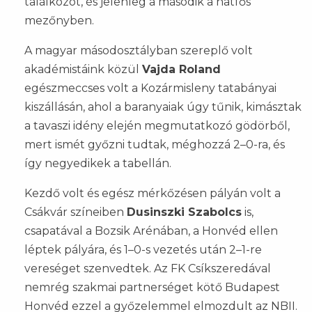
találkozót, és jelenleg a második a hatfős
mezőnyben.
A magyar másodosztályban szereplő volt
akadémistáink közül
Vajda Roland
egészmeccses volt a Kozármisleny tatabányai
kiszállásán, ahol a baranyaiak úgy tűnik, kimásztak
a tavaszi idény elején megmutatkozó gödörből,
mert ismét győzni tudtak, méghozzá 2–0-ra, és
így negyedikek a tabellán.
Kezdő volt és egész mérkőzésen pályán volt a
Csákvár színeiben
Dusinszki Szabolcs
is,
csapatával a Bozsik Arénában, a Honvéd ellen
léptek pályára, és 1–0-s vezetés után 2–1-re
vereséget szenvedtek. Az FK Csíkszeredával
nemrég szakmai partnerséget kötő Budapest
Honvéd ezzel a győzelemmel elmozdult az NBII.