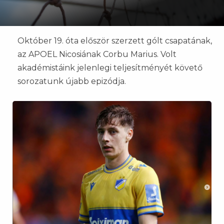
Október 19. óta először szerzett gólt csapatának,
az APOEL Nicosiának Corbu Marius. Volt
akadémistáink jelenlegi teljesítményét követő
sorozatunk újabb epizódja.