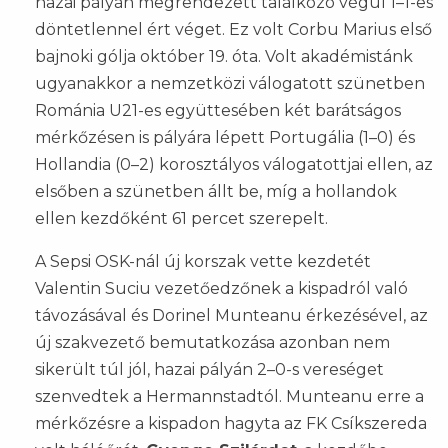
hazai pályán megrendezett találkozó végül 1–1-es
döntetlennel ért véget. Ez volt Corbu Marius első
bajnoki gólja október 19. óta. Volt akadémistánk
ugyanakkor a nemzetközi válogatott szünetben
Románia U21-es együttesében két barátságos
mérkőzésen is pályára lépett Portugália (1–0) és
Hollandia (0–2) korosztályos válogatottjai ellen, az
elsőben a szünetben állt be, míg a hollandok
ellen kezdőként 61 percet szerepelt.
A Sepsi OSK-nál új korszak vette kezdetét
Valentin Suciu vezetőedzőnek a kispadról való
távozásával és Dorinel Munteanu érkezésével, az
új szakvezető bemutatkozása azonban nem
sikerült túl jól, hazai pályán 2–0-s vereséget
szenvedtek a Hermannstadtól. Munteanu erre a
mérkőzésre a kispadon hagyta az FK Csíkszereda