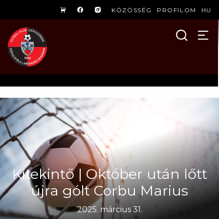
KÖZÖSSÉG
PROFILOM
HU
Kitekintő | Október után lőtt
újra gólt Corbu Marius
2025. március 31.