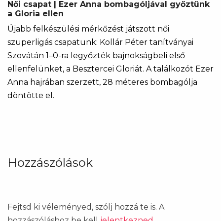
Női csapat | Ezer Anna bombagóljával győztünk
a Gloria ellen
Újabb felkészülési mérkőzést játszott női
szuperligás csapatunk: Kollár Péter tanítványai
Szovátán 1–0-ra legyőzték bajnokságbeli első
ellenfelünket, a Besztercei Gloriát. A találkozót Ezer
Anna hajrában szerzett, 28 méteres bombagólja
döntötte el.
Hozzászólások
Fejtsd ki véleményed, szólj hozzá te is. A
hozzászóláshoz be kell
jelentkezned
.