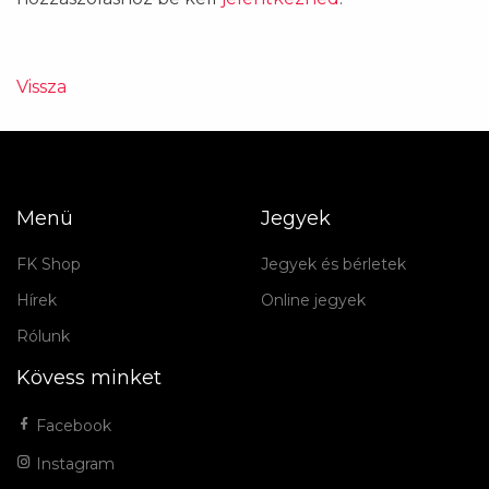
Vissza
Menü
Jegyek
FK Shop
Jegyek és bérletek
Hírek
Online jegyek
Rólunk
Kövess minket
Facebook
Instagram