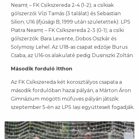
Neamț – FK Csíkszereda 2-4 (1-2); a csíkiak
gólszerzői: Vízi Tamás (3 találat) és Sebastian
Silion; U16 (ifjúsági B, 1999 után születettek): LPS
Piatra Neamț – FK Csíkszereda 2-3 (0-1); a csíki
gólszerzők: Bara Levente, Dobos Oszkár és
Solymosy Lehel. Az U18-as csapat edzője Burus
Csaba, az U16-os alakulaté pedig Dusinszki Zoltán.
Második forduló itthon
Az FK Csíkszereda két korosztályos csapata a
második fordulóban hazai pályán, a Márton Áron
Gimnázium mögötti műfüves pályán játszik:
szeptember 5-én az LPS Iași együtteseit fogadják.