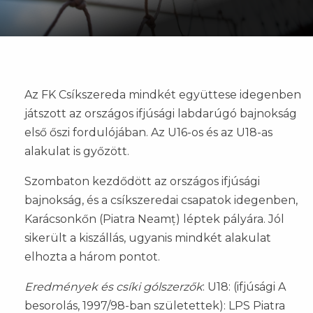
Az FK Csíkszereda mindkét együttese idegenben
játszott az országos ifjúsági labdarúgó bajnokság
első őszi fordulójában. Az U16-os és az U18-as
alakulat is győzött.
Szombaton kezdődött az országos ifjúsági
bajnokság, és a csíkszeredai csapatok idegenben,
Karácsonkőn (Piatra Neamț) léptek pályára. Jól
sikerült a kiszállás, ugyanis mindkét alakulat
elhozta a három pontot.
Eredmények és csíki gólszerzők
: U18: (ifjúsági A
besorolás, 1997/98-ban születettek): LPS Piatra