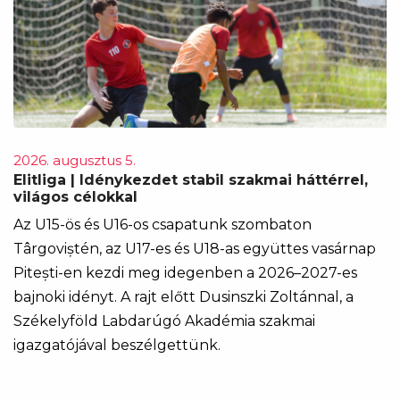
2026. augusztus 5.
Elitliga | Idénykezdet stabil szakmai háttérrel,
világos célokkal
Az U15-ös és U16-os csapatunk szombaton
Târgoviștén, az U17-es és U18-as együttes vasárnap
Pitești-en kezdi meg idegenben a 2026–2027-es
bajnoki idényt. A rajt előtt Dusinszki Zoltánnal, a
Székelyföld Labdarúgó Akadémia szakmai
igazgatójával beszélgettünk.