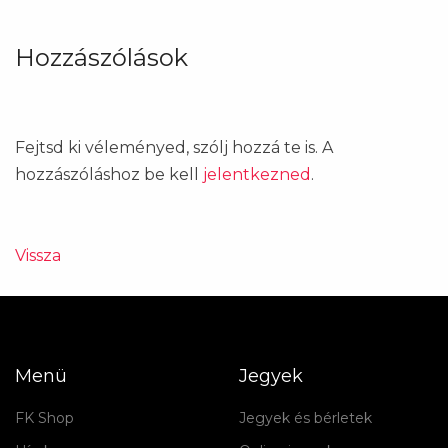
Hozzászólások
Fejtsd ki véleményed, szólj hozzá te is. A
hozzászóláshoz be kell
jelentkezned
.
Vissza
Menü
Jegyek
FK Shop
Jegyek és bérletek