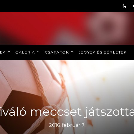
REK
GALÉRIA
CSAPATOK
JEGYEK ÉS BÉRLETEK
iváló meccset játszott
2016. február 7.