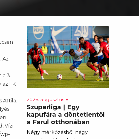
eccsen
. Az
 a 3.
y az FK
2026. augusztus 8.
 Attila.
Szuperliga | Egy
lyés
kapufára a döntetlentől
ben
a Farul otthonában
, Vízi
Négy mérkőzésből négy
/wp-