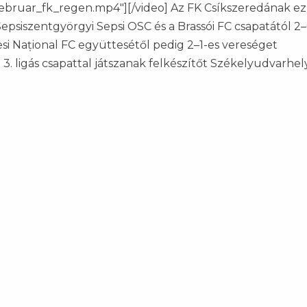
ebruar_fk_regen.mp4"][/video] Az FK Csíkszeredának ez 
epsiszentgyörgyi Sepsi OSC és a Brassói FC csapatától 2–
si Național FC együttesétől pedig 2–1-es vereséget
 3. ligás csapattal játszanak felkészítőt Székelyudvarhe