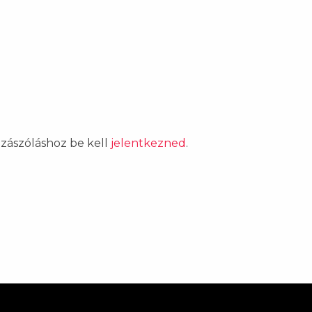
ozzászóláshoz be kell
jelentkezned
.