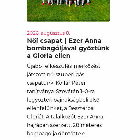
2026. augusztus 8.
Női csapat | Ezer Anna
bombagóljával győztünk
a Gloria ellen
Újabb felkészülési mérkőzést
játszott női szuperligás
csapatunk: Kollár Péter
tanítványai Szovátán 1–0-ra
legyőzték bajnokságbeli első
ellenfelünket, a Besztercei
Gloriát. A találkozót Ezer Anna
hajrában szerzett, 28 méteres
bombagólja döntötte el.