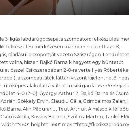
da 3. ligás labdarúgócsapata szombaton: felkészülési m
dik felkészülési mérkőzésén már nem hibázott az FK,
s, ráadásul a csoportját vezető Szászrégeni Lendületet
t volna, hiszen Bajkó Barna kihagyott egy büntetőt.
let ősszel Csíkszeredában 2-0-ra verte Ilyés Róbertéket
repel), a szombati játék láttán viszont kijelenthető, hog
on ütőképes alakulattá válhat a csíki gárda.
Eredmény és
ndület 4–0 (2–0); Györgyi Arthur 2, Bajkó Barna és Csűrös
 Adrián, Székely Ervin, Claudiu Gâlia, Czimbalmos Zalán, I
jkó Barna, Alin Pădurariu, Teut Arthur. A második félidő
Csűrös Attila, Kovács Botond, Szöllősi Márton, Tankó Előd
o width="480" height="360" mp4="http://fkcsikszereda.ro