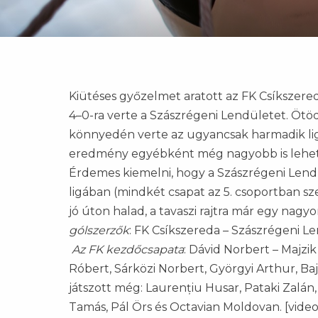
Kiütéses győzelmet aratott az FK Csíkszere
4–0-ra verte a Szászrégeni Lendületet. Ötö
könnyedén verte az ugyancsak harmadik ligá
eredmény egyébként még nagyobb is lehetet
Érdemes kiemelni, hogy a Szászrégeni Lendü
ligában (mindkét csapat az 5. csoportban sze
jó úton halad, a tavaszi rajtra már egy nagy
gólszerzők
: FK Csíkszereda – Szászrégeni Le
Az FK kezdőcsapata
: Dávid Norbert – Majzik
Róbert, Sárközi Norbert, Györgyi Arthur, Ba
játszott még: Laurențiu Husar, Pataki Zalán, 
Tamás, Pál Örs és Octavian Moldovan. [vide