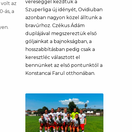
vereséggel kezdtük a
volt az
Szuperliga új idényét, Ovidiuban
0-ás, a
azonban nagyon közel álltunk a
bravúrhoz. Czékus Ádám
lyen.
duplájával megszereztük első
góljainkat a bajnokságban, a
hosszabbításban pedig csak a
keresztléc választott el
bennünket az első pontunktól a
Konstancai Farul otthonában.