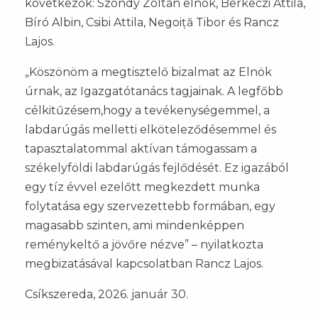
következők: Szondy Zoltán elnök, Berkeczi Attila,
Bíró Albin, Csibi Attila, Negoiță Tibor és Rancz
Lajos.
„Köszönöm a megtisztelő bizalmat az Elnök
úrnak, az Igazgatótanács tagjainak. A legfőbb
célkitűzésem,hogy a tevékenységemmel, a
labdarúgás melletti elköteleződésemmel és
tapasztalatommal aktívan támogassam a
székelyföldi labdarúgás fejlődését. Ez igazából
egy tíz évvel ezelőtt megkezdett munka
folytatása egy szervezettebb formában, egy
magasabb szinten, ami mindenképpen
reménykeltő a jövőre nézve” – nyilatkozta
megbizatásával kapcsolatban Rancz Lajos.
Csíkszereda, 2026. január 30.