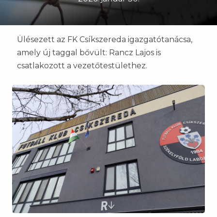
Ülésezett az FK Csíkszereda igazgatótanácsa,
amely új taggal bővült: Rancz Lajos is
csatlakozott a vezetőtestülethez.