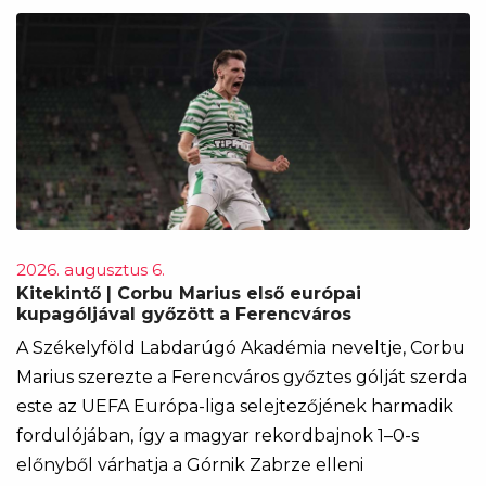
2026. augusztus 6.
Kitekintő | Corbu Marius első európai
kupagóljával győzött a Ferencváros
A Székelyföld Labdarúgó Akadémia neveltje, Corbu
Marius szerezte a Ferencváros győztes gólját szerda
este az UEFA Európa-liga selejtezőjének harmadik
fordulójában, így a magyar rekordbajnok 1–0-s
előnyből várhatja a Górnik Zabrze elleni