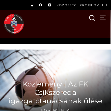
KÖZÖSSÉG
PROFILOM
HU
Közlemény | Az FK
Csíkszereda
igazgatótanácsának ülése
2026. január 30.