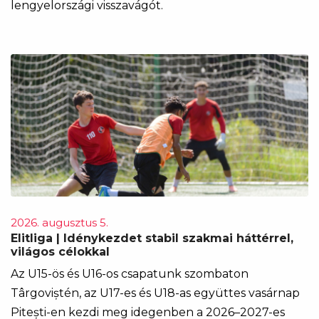
lengyelországi visszavágót.
2026. augusztus 5.
Elitliga | Idénykezdet stabil szakmai háttérrel,
világos célokkal
Az U15-ös és U16-os csapatunk szombaton
Târgoviștén, az U17-es és U18-as együttes vasárnap
Pitești-en kezdi meg idegenben a 2026–2027-es