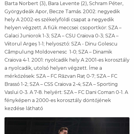
Barta Norbert (3), Bara Levente (2), Schram Péter,
Györgydeák Apor, Becze Tamás. 2002: negyedik
hely A 2002-es székelyföldi csapat a negyedik
helyen végzett. A fiúk meccsei: csoportkör: SZA –
Galaci Juniorok 1-3; SZA – CSU Craiova 0-3; SZA –
Viitorul Argeș 1-1; helyosztó: SZA - Dinu Golescu
Câmpulung Moldovenesc 1-0; SZA – Dinamik
Craiova 4-1. 2001: nyolcadik hely A 2001-es korosztály
a nyolcadik, utolsó helyen végzett. Íme a
mérkőzések: SZA – FC Răzvan Raț 0-7; SZA – FC
Brassó 1-2; SZA – CSS Craiova 2-4; SZA – Sporting
Vaslui 0-3. A 7-8. helyért: SZA – FC Dani Coman 0-1. A
fényképen a 2000-es korosztály döntőjének
kezdése látható