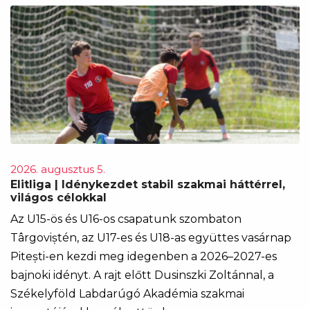
2026. augusztus 5.
Elitliga | Idénykezdet stabil szakmai háttérrel,
világos célokkal
Az U15-ös és U16-os csapatunk szombaton
Târgoviștén, az U17-es és U18-as együttes vasárnap
Pitești-en kezdi meg idegenben a 2026–2027-es
bajnoki idényt. A rajt előtt Dusinszki Zoltánnal, a
Székelyföld Labdarúgó Akadémia szakmai