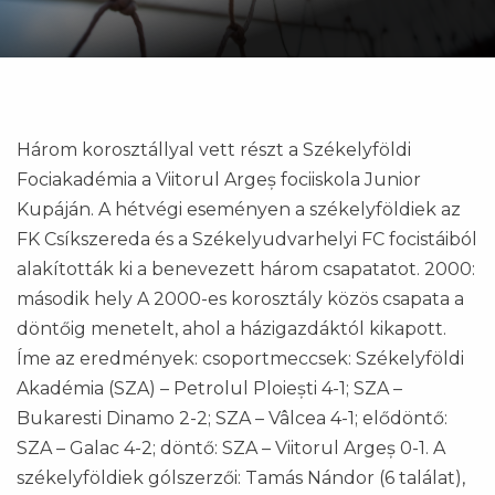
Három korosztállyal vett részt a Székelyföldi
Fociakadémia a Viitorul Argeș fociiskola Junior
Kupáján. A hétvégi eseményen a székelyföldiek az
FK Csíkszereda és a Székelyudvarhelyi FC focistáiból
alakították ki a benevezett három csapatatot. 2000:
második hely A 2000-es korosztály közös csapata a
döntőig menetelt, ahol a házigazdáktól kikapott.
Íme az eredmények: csoportmeccsek: Székelyföldi
Akadémia (SZA) – Petrolul Ploiești 4-1; SZA –
Bukaresti Dinamo 2-2; SZA – Vâlcea 4-1; elődöntő:
SZA – Galac 4-2; döntő: SZA – Viitorul Argeș 0-1. A
székelyföldiek gólszerzői: Tamás Nándor (6 találat),