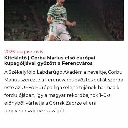
2026. augusztus 6.
Kitekintő | Corbu Marius első európai
kupagóljával győzött a Ferencváros
A Székelyföld Labdarúgó Akadémia neveltje, Corbu
Marius szerezte a Ferencváros győztes gólját szerda
este az UEFA Európa-liga selejtezőjének harmadik
fordulójában, így a magyar rekordbajnok 1–0-s
előnyből várhatja a Górnik Zabrze elleni
lengyelországi visszavágót.