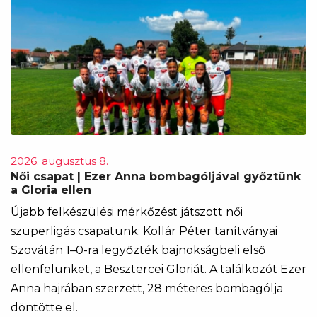
2026. augusztus 8.
Női csapat | Ezer Anna bombagóljával győztünk
a Gloria ellen
Újabb felkészülési mérkőzést játszott női
szuperligás csapatunk: Kollár Péter tanítványai
Szovátán 1–0-ra legyőzték bajnokságbeli első
ellenfelünket, a Besztercei Gloriát. A találkozót Ezer
Anna hajrában szerzett, 28 méteres bombagólja
döntötte el.