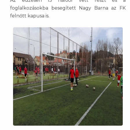
Az edzésen 15 hálóőr vett részt és a
foglalkozásokba besegített Nagy Barna az FK
felnőtt kapusa is.