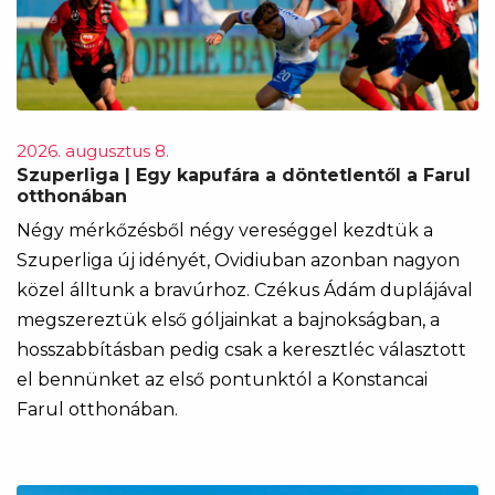
2026. augusztus 8.
Szuperliga | Egy kapufára a döntetlentől a Farul
otthonában
Négy mérkőzésből négy vereséggel kezdtük a
Szuperliga új idényét, Ovidiuban azonban nagyon
közel álltunk a bravúrhoz. Czékus Ádám duplájával
megszereztük első góljainkat a bajnokságban, a
hosszabbításban pedig csak a keresztléc választott
el bennünket az első pontunktól a Konstancai
Farul otthonában.