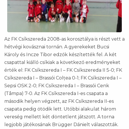
Az FK Csíkszereda 2008-as korosztálya is részt vett a
hétvégi kovásznai tornán. A gyerekeket Bucsi
Károly és Incze Tibor edzők készítették fel. A két
csapattal kiálló csíkiak a következő eredményeket
érték el: FK Csíkszereda I – FK Csíkszereda II 5-0; FK
Csíkszereda I – Brassói Colțea 0-1; FK Csíkszereda I –
Sepsi OSK 2-0; FK Csíkszereda I – Brassói Cenk
(Tâmpa) 7-0. Az FK Csíkszereda I-es csapata a
második helyen végzett, az FK Csíkszereda II-es
csapata pedig ötödik lett. Utóbbi alakulat három
vereség mellett két döntetlent játszott. A torna
legjobb játékosának Brügger Dánielt válaszották.