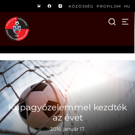
KÖZÖSSÉG
PROFILOM
HU
Kupagyőzelemmel kezdték
az évet
2016. január 17.