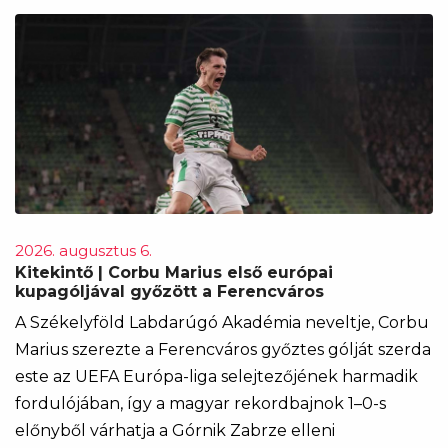
2026. augusztus 6.
Kitekintő | Corbu Marius első európai
kupagóljával győzött a Ferencváros
A Székelyföld Labdarúgó Akadémia neveltje, Corbu
Marius szerezte a Ferencváros győztes gólját szerda
este az UEFA Európa-liga selejtezőjének harmadik
fordulójában, így a magyar rekordbajnok 1–0-s
előnyből várhatja a Górnik Zabrze elleni