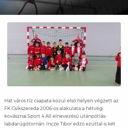
Hat város tíz csapata közül első helyen végzett az
FK Csíkszereda 2006-os alakulata a hétvégi
kovásznai Sport 4 All elnevezésű utánpótlás-
labdarúgótornán. Incze Tibor edző ezúttal is két