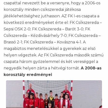
csapattal nevezett be a versenyre, hogy a 2006-os
korosztály minden csíkszeredai játékosa
játéklehetőséghez juthasson. AZ FK I-es csapata a
következő eredményeket érte el: FK Csíkszereda –
Sepsi OSK 2-0; FK Csíkszereda – Barót 3-0; FK
Csíkszereda – Kézdivásárhely 7-0; FK Csíkszereda –
Brassó 2-1; FK Csíkszereda – Kovászna 4-1. A
magabiztos menetelésükkel a gyerekek az első
helyen végeztek. Az FK Csíkszereda második számú
csapata három győzelemmel és két vereséggel a
negyedik helyen zárta a hétvégi tornát.
A 2008-as
korosztály eredményei