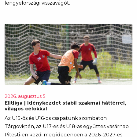
lengyelországi visszavágót.
2026. augusztus 5.
Elitliga | Idénykezdet stabil szakmai háttérrel,
világos célokkal
Az U15-ös és U16-os csapatunk szombaton
Târgoviștén, az U17-es és U18-as együttes vasárnap
Pitești-en kezdi meg idegenben a 2026–2027-es