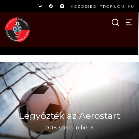
KÖZÖSSÉG
PROFILOM
HU
Legyőzték az Aerostart
2018. szeptember 6.