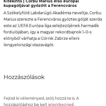
Kitekintő | Corbu Marius első európai
kupagóljával győzött a Ferencváros
A Székelyföld Labdarúgó Akadémia neveltje, Corbu
Marius szerezte a Ferencváros győztes gólját szerda
este az UEFA Európa-liga selejtezőjének harmadik
fordulójában, így a magyar rekordbajnok 1–0-s
előnyből várhatja a Górnik Zabrze elleni
lengyelországi visszavágót.
Hozzászólások
Fejtsd ki véleményed, szólj hozzá te is. A
hozzászóláshoz be kell
jelentkezned
.