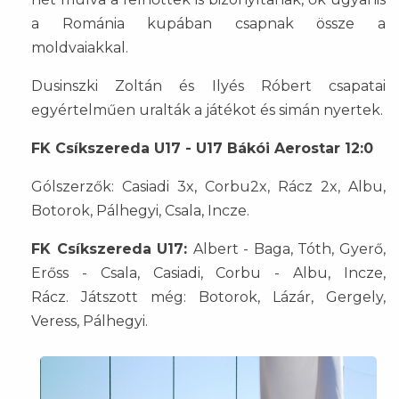
a Románia kupában csapnak össze a
moldvaiakkal.
Dusinszki Zoltán és Ilyés Róbert csapatai
egyértelműen uralták a játékot és simán nyertek.
FK Csíkszereda U17 - U17 Bákói Aerostar 12:0
Gólszerzők: Casiadi 3x, Corbu2x, Rácz 2x, Albu,
Botorok, Pálhegyi, Csala, Incze.
FK Csíkszereda U17:
Albert - Baga, Tóth, Gyerő,
Erőss - Csala, Casiadi, Corbu - Albu, Incze,
Rácz. Játszott még: Botorok, Lázár, Gergely,
Veress, Pálhegyi.