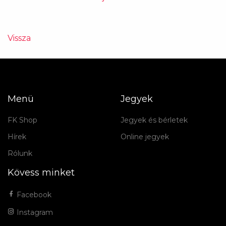
Vissza
Menü
Jegyek
FK Shop
Jegyek és bérletek
Hírek
Online jegyek
Rólunk
Kövess minket
Facebook
Instagram