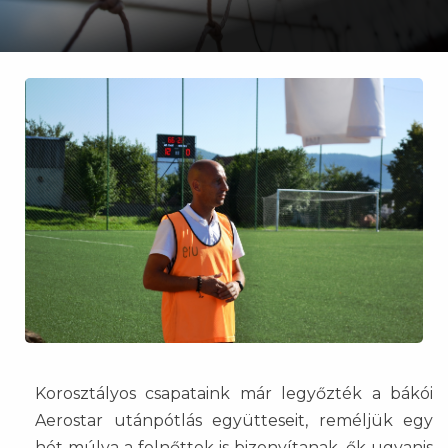
Korosztályos csapataink már legyőzték a bákói
Aerostar utánpótlás együtteseit, reméljük egy
hét múlva a felnőttek is bizonyítanak, ők ugyanis