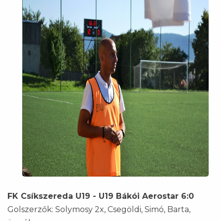
FK Csíkszereda U19 - U19 Bákói Aerostar 6:0
Golszerzők: Solymosy 2x, Csegöldi, Simó, Barta,