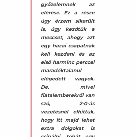
győzelemnek az
elérése. Ez a része
úgy érzem sikerült
is, úgy kezdtük a
meccset, ahogy azt
egy hazai csapatnak
kell kezdeni és az
első harminc perccel
maradéktalanul
elégedett vagyok.
De, mivel
fiatalemberekről van
szó, 2-0-ás
vezetésnél elhittük,
hogy itt majd lehet
extra dolgokat is
csinálni, tehát egy