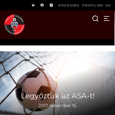
KÖZÖSSÉG
PROFILOM
HU
Legyőztük az ASA-t!
2017. november 15.