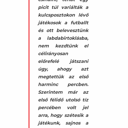
picit túl variálták a
kulcsposztokon lévő
játékosok a futballt
és ott belevesztünk
a labdabirtoklásba,
nem kezdtünk el
célirányosan
előrefelé játszani
úgy, ahogy azt
megtettük az első
harminc percben.
Szerintem már az
első félidő utolsó tíz
percében volt jel
arra, hogy szétesik a
játékunk, sajnos a