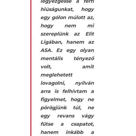
legyezgesse a férfi
hiúságunkat, hogy
egy gólon múlott az,
hogy nem mi
szereplünk az Elit
Ligában, hanem az
ASA. Ez egy olyan
mentális tényező
volt, amit
meglehetett
lovagolni, nyílván
arra is felhívtam a
figyelmet, hogy ne
pörögjünk túl, ne
egy revans vágy
fűtse a csapatot,
hanem inkább a