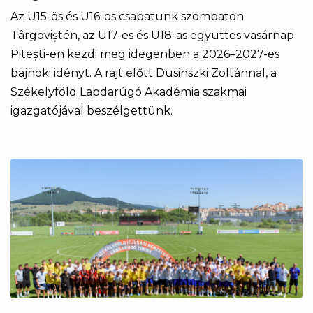
Az U15-ös és U16-os csapatunk szombaton
Târgoviștén, az U17-es és U18-as együttes vasárnap
Pitești-en kezdi meg idegenben a 2026–2027-es
bajnoki idényt. A rajt előtt Dusinszki Zoltánnal, a
Székelyföld Labdarúgó Akadémia szakmai
igazgatójával beszélgettünk.