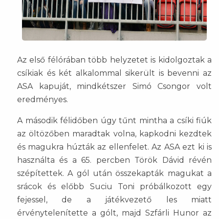
Az első félórában több helyzetet is kidolgoztak a
csíkiak és két alkalommal sikerült is bevenni az
ASA kapuját, mindkétszer Simó Csongor volt
eredményes.
A második félidőben úgy tűnt mintha a csíki fiúk
az öltözőben maradtak volna, kapkodni kezdtek
és magukra húzták az ellenfelet. Az ASA ezt ki is
használta és a 65. percben Török Dávid révén
szépítettek. A gól után összekapták magukat a
srácok és előbb Suciu Toni próbálkozott egy
fejessel, de a játékvezető les miatt
érvénytelenítette a gólt, majd Szfárli Hunor az