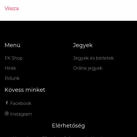
Vissza
Menü
Jegyek
FK Shop
Jegyek és bérletek
Hírek
Online jegyek
Rólunk
Kövess minket
Facebook
Instagram
Elérhetőség