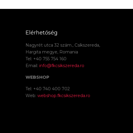
Elérhetőség
Nagyrét utca 32 szám., Csíkszereda,
Hargita megye, Romania
Tel: +40 755 754 160
Email:
info@fkcsikszereda.ro
WEBSHOP
Tel: +40 740 400 702
Web:
webshop.fkcsikszereda.ro