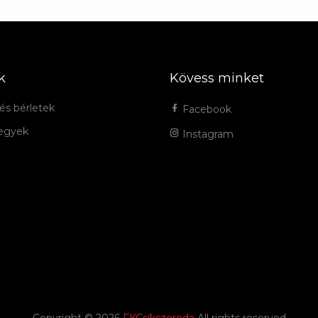
k
Kövess minket
és bérletek
Facebook
jegyek
Instagram