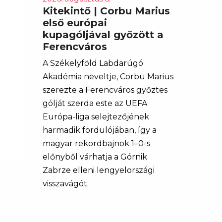
Kitekintő | Corbu Marius
első európai
kupagóljával győzött a
Ferencváros
A Székelyföld Labdarúgó
Akadémia neveltje, Corbu Marius
szerezte a Ferencváros győztes
gólját szerda este az UEFA
Európa-liga selejtezőjének
harmadik fordulójában, így a
magyar rekordbajnok 1–0-s
előnyből várhatja a Górnik
Zabrze elleni lengyelországi
visszavágót.