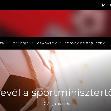
REK
GALÉRIA
CSAPATOK
JEGYEK ÉS BÉRLETEK
evél a sportminisztert
2021. június 15.