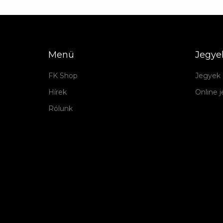
Menü
Jegye
FK Shop
Jegyek 
Hírek
Online 
Rólunk