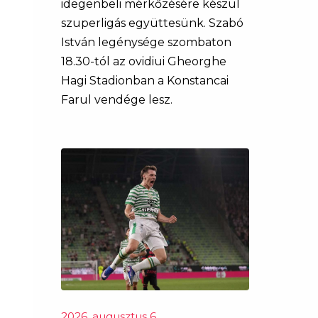
idegenbeli mérkőzésére készül
szuperligás együttesünk. Szabó
István legénysége szombaton
18.30-tól az ovidiui Gheorghe
Hagi Stadionban a Konstancai
Farul vendége lesz.
2026. augusztus 6.