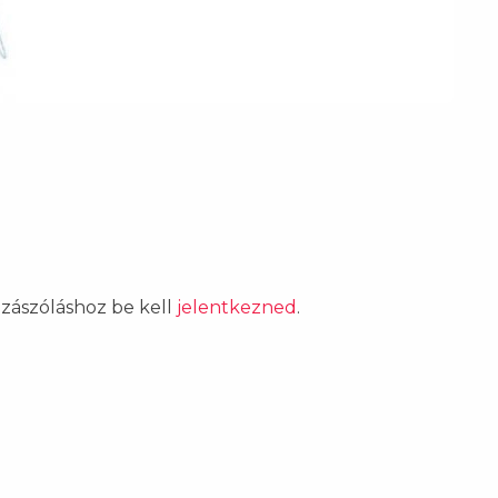
ozzászóláshoz be kell
jelentkezned
.