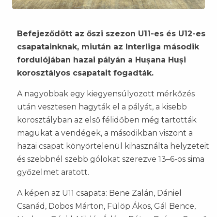
Befejeződött az őszi szezon U11-es és U12-es
csapatainknak, miután az Interliga második
fordulójában hazai pályán a Hușana Huși
korosztályos csapatait fogadták.
A nagyobbak egy kiegyensúlyozott mérkőzés
után vesztesen hagyták el a pályát, a kisebb
korosztályban az első félidőben még tartották
magukat a vendégek, a másodikban viszont a
hazai csapat könyörtelenül kihasználta helyzeteit
és szebbnél szebb gólokat szerezve 13–6-os sima
győzelmet aratott.
A képen az U11 csapata: Bene Zalán, Dániel
Csanád, Dobos Márton, Fülöp Ákos, Gál Bence,