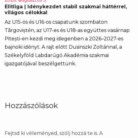
Elitliga | Idénykezdet stabil szakmai háttérrel,
világos célokkal
Az U15-ös és U16-os csapatunk szombaton
Târgoviștén, az U17-es és U18-as együttes vasárnap
Pitești-en kezdi meg idegenben a 2026–2027-es
bajnoki idényt. A rajt előtt Dusinszki Zoltánnal, a
Székelyföld Labdarúgó Akadémia szakmai
igazgatójával beszélgettünk.
Hozzászólások
Fejtsd ki véleményed, szólj hozzá te is. A