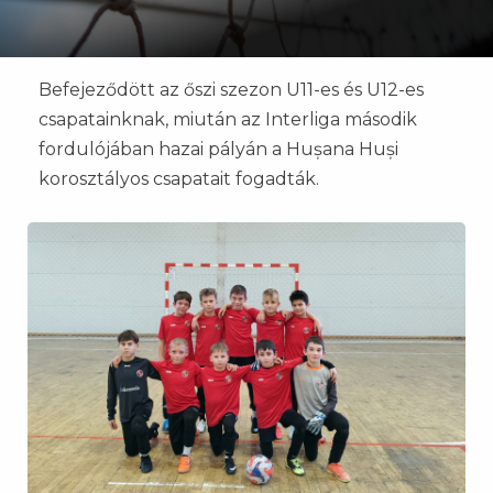
Befejeződött az őszi szezon U11-es és U12-es
csapatainknak, miután az Interliga második
fordulójában hazai pályán a Hușana Huși
korosztályos csapatait fogadták.