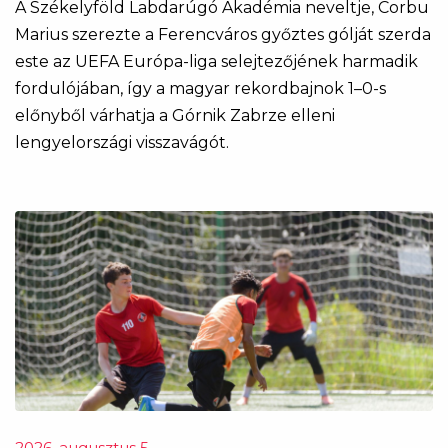
A Székelyföld Labdarúgó Akadémia neveltje, Corbu
Marius szerezte a Ferencváros győztes gólját szerda
este az UEFA Európa-liga selejtezőjének harmadik
fordulójában, így a magyar rekordbajnok 1–0-s
előnyből várhatja a Górnik Zabrze elleni
lengyelországi visszavágót.
2026. augusztus 5.