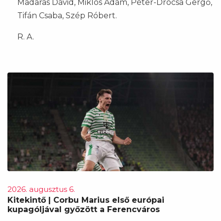
Madaras Dávid, Miklós Ádám, Péter-Drócsa Gergő,
Tifán Csaba, Szép Róbert.
R. A.
2026. augusztus 6.
Kitekintő | Corbu Marius első európai
kupagóljával győzött a Ferencváros