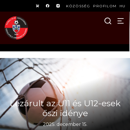
KÖZÖSSÉG
PROFILOM
HU
Lezárult az U11 és U12-esek
őszi idénye
2025. december 15.