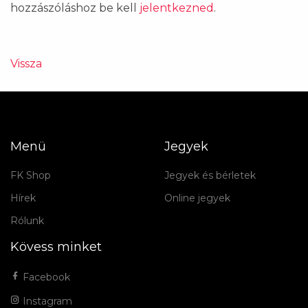
hozzászóláshoz be kell
jelentkezned
.
Vissza
Menü
Jegyek
FK Shop
Jegyek és bérletek
Hírek
Online jegyek
Rólunk
Kövess minket
Facebook
Instagram