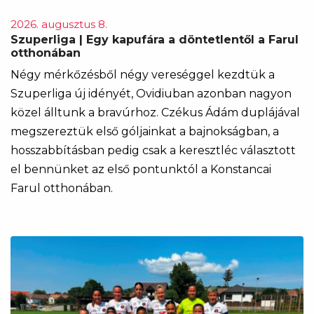
2026. augusztus 8.
Szuperliga | Egy kapufára a döntetlentől a Farul
otthonában
Négy mérkőzésből négy vereséggel kezdtük a
Szuperliga új idényét, Ovidiuban azonban nagyon
közel álltunk a bravúrhoz. Czékus Ádám duplájával
megszereztük első góljainkat a bajnokságban, a
hosszabbításban pedig csak a keresztléc választott
el bennünket az első pontunktól a Konstancai
Farul otthonában.