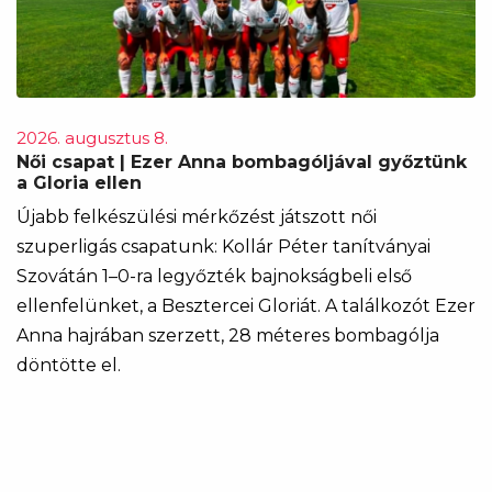
2026. augusztus 8.
Női csapat | Ezer Anna bombagóljával győztünk
a Gloria ellen
Újabb felkészülési mérkőzést játszott női
szuperligás csapatunk: Kollár Péter tanítványai
Szovátán 1–0-ra legyőzték bajnokságbeli első
ellenfelünket, a Besztercei Gloriát. A találkozót Ezer
Anna hajrában szerzett, 28 méteres bombagólja
döntötte el.