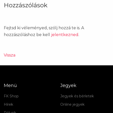
Hozzászólások
Fejtsd ki véleményed, szólj hozzá te is. A
hozzászóláshoz be kell
jelentkezned
.
Vissza
Menü
Jegyek
FK Shop
Jegyek és bérletek
Hírek
Online jegyek
Rólunk