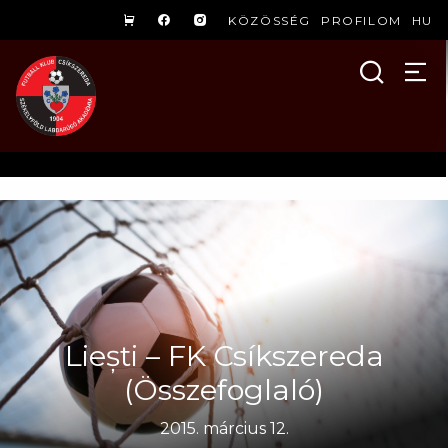
KÖZÖSSÉG
PROFILOM
HU
Liești – FK Csíkszereda
(Összefoglaló)
2015. március 12.