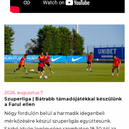
2026. augusztus 7.
Szuperliga | Bátrabb támadójátékkal készülünk
a Farul ellen
Négy fordulón belül a harmadik idegenbeli
mérkőzésére készül szuperligás együttesünk.
Szabó István legénysége szombaton 18.30-tól az