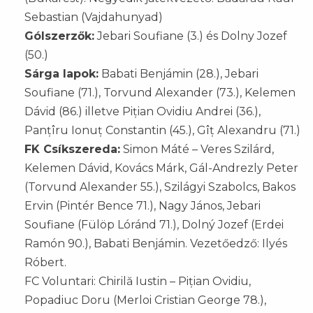
Sebastian (Vajdahunyad)
Gólszerzők:
Jebari Soufiane (3.) és Dolny Jozef
(50.)
Sárga lapok:
Babati Benjámin (28.), Jebari
Soufiane (71.), Torvund Alexander (73.), Kelemen
Dávid (86.) illetve Pițian Ovidiu Andrei (36.),
Panțîru Ionuț Constantin (45.), Gîț Alexandru (71.)
FK Csíkszereda:
Simon Máté – Veres Szilárd,
Kelemen Dávid, Kovács Márk, Gál-Andrezly Peter
(Torvund Alexander 55.), Szilágyi Szabolcs, Bakos
Ervin (Pintér Bence 71.), Nagy János, Jebari
Soufiane (Fülöp Lóránd 71.), Dolný Jozef (Erdei
Ramón 90.), Babati Benjámin. Vezetőedző: Ilyés
Róbert.
FC Voluntari: Chirilă Iustin – Pițian Ovidiu,
Popadiuc Doru (Merloi Cristian George 78.),