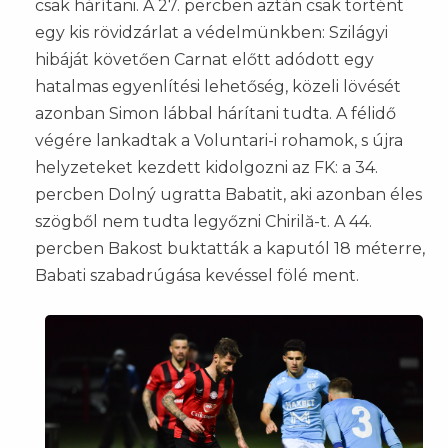
csak hárítani. A 27. percben aztán csak történt
egy kis rövidzárlat a védelmünkben: Szilágyi
hibáját követően Carnat előtt adódott egy
hatalmas egyenlítési lehetőség, közeli lövését
azonban Simon lábbal hárítani tudta. A félidő
végére lankadtak a Voluntari-i rohamok, s újra
helyzeteket kezdett kidolgozni az FK: a 34.
percben Dolný ugratta Babatit, aki azonban éles
szögből nem tudta legyőzni Chirilă-t. A 44.
percben Bakost buktatták a kaputól 18 méterre,
Babati szabadrúgása kevéssel fölé ment.