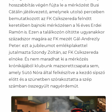
hosszabbítás végén fújta le a mérkőzést Busi
Cătălin játékvezető, amelynek utolsó perceiben
bemutatkozott az FK Csíkszereda felnőtt
keretében bajnoki mérkőzésen a 16 éves Erdei
Ramón is. Ezen a találkozón öltötte ugyanakkor
századszor magára az FK mezét Gál-Andrezly
Peter: ezt a jubileumot emlékplakettel
jutalmazta Szondy Zoltán, az FK Csíkszereda
elnöke. És nem maradhat ki a mérkőzés
krónikájából klubunk mazsorettcsapata sem,
amely Sütő Nóra által felkészítve a kezdő sípszó
előtt és a szünetben szórakoztatta a szép
számban összegyűlt nagyérdeműt.