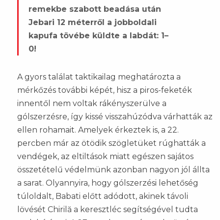
remekbe szabott beadása után
Jebari 12 méterről a jobboldali
kapufa tövébe küldte a labdát: 1–
0!
A gyors találat taktikailag meghatározta a
mérkőzés további képét, hisz a piros-feketék
innentől nem voltak rákényszerülve a
gólszerzésre, így kissé visszahúzódva várhatták az
ellen rohamait. Amelyek érkeztek is, a 22.
percben már az ötödik szögletüket rúghatták a
vendégek, az eltiltások miatt egészen sajátos
összetételű védelmünk azonban nagyon jól állta
a sarat. Olyannyira, hogy gólszerzési lehetőség
túloldalt, Babati előtt adódott, akinek távoli
lövését Chirilă a keresztléc segítségével tudta