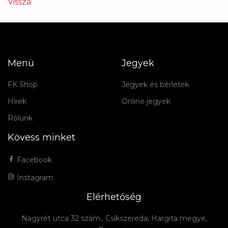
Vissza
Menü
Jegyek
FK Shop
Jegyek és bérletek
Hírek
Online jegyek
Rólunk
Kövess minket
Facebook
Instagram
Elérhetőség
Nagyrét utca 32 szám., Csíkszereda, Hargita megye,