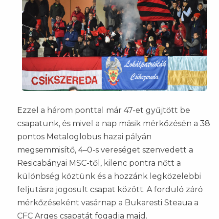
Ezzel a három ponttal már 47-et gyűjtött be
csapatunk, és mivel a nap másik mérkőzésén a 38
pontos Metaloglobus hazai pályán
megsemmisítő, 4–0-s vereséget szenvedett a
Resicabányai MSC-től, kilenc pontra nőtt a
különbség köztünk és a hozzánk legközelebbi
feljutásra jogosult csapat között. A forduló záró
mérkőzéseként vasárnap a Bukaresti Steaua a
CFC Argeș csapatát fogadja majd.