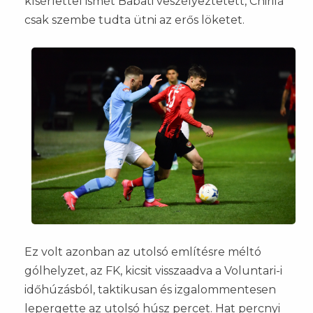
kísérlettel ismét Babati veszélyeztetett, Chirilă
csak szembe tudta ütni az erős löketet.
Ez volt azonban az utolsó említésre méltó
gólhelyzet, az FK, kicsit visszaadva a Voluntari-i
időhúzásból, taktikusan és izgalommentesen
lepergette az utolsó húsz percet. Hat percnyi