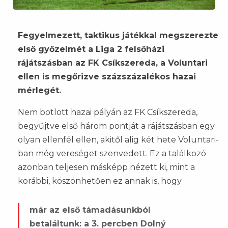
Fegyelmezett, taktikus játékkal megszerezte
első győzelmét a Liga 2 felsőházi
rájátszásban az FK Csíkszereda, a Voluntari
ellen is megőrizve százszázalékos hazai
mérlegét.
Nem botlott hazai pályán az FK Csíkszereda,
begyűjtve első három pontját a rájátszásban egy
olyan ellenfél ellen, akitől alig két hete Voluntari-
ban még vereséget szenvedett. Ez a találkozó
azonban teljesen másképp nézett ki, mint a
korábbi, köszönhetően ez annak is, hogy
már az első támadásunkból
betaláltunk: a 3. percben Dolný