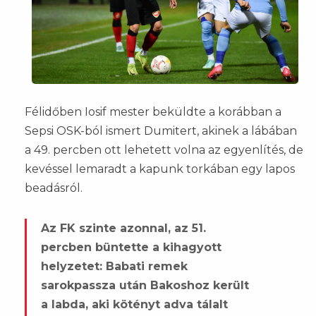
Félidőben Iosif mester beküldte a korábban a
Sepsi OSK-ból ismert Dumitert, akinek a lábában
a 49. percben ott lehetett volna az egyenlítés, de
kevéssel lemaradt a kapunk torkában egy lapos
beadásról.
Az FK szinte azonnal, az 51.
percben büntette a kihagyott
helyzetet: Babati remek
sarokpassza után Bakoshoz került
a labda, aki kötényt adva tálalt