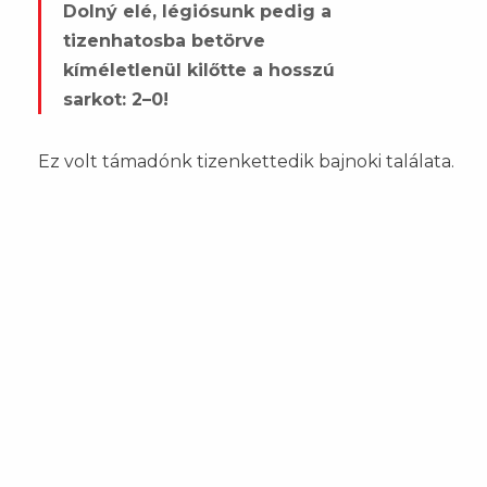
Dolný elé, légiósunk pedig a
tizenhatosba betörve
kíméletlenül kilőtte a hosszú
sarkot: 2–0!
Ez volt támadónk tizenkettedik bajnoki találata.