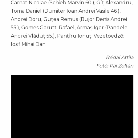
Carnat Nicolae (Schieb Marvin 60.), Gîț Alexandru,
Toma Daniel (Dumiter Ioan Andrei Vasile 46.),
Andrei Doru, Guțea Remus (Bujor Denis Andrei
55.), Gomes Garutti Rafael, Armaș Igor (Pandele
Andrei Vlăduț 55.), Panțîru Ionuț. Vezetőedző:
Iosif Mihai Dan.
Rédai Attila
Fotó: Pál Zoltán