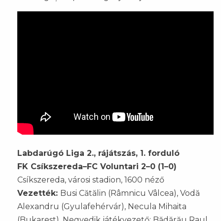
Labdarúgó Liga 2., rájátszás, 1. forduló
FK Csíkszereda–FC Voluntari 2–0 (1–0)
Csíkszereda, városi stadion, 1600 néző
Vezették:
Busi Cătălin (Râmnicu Vâlcea), Vodă
Alexandru (Gyulafehérvár), Necula Mihaita
(Bukarest). Negyedik játékvezető: Bădărău Raul