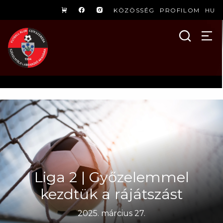
KÖZÖSSÉG
PROFILOM
HU
Liga 2 | Győzelemmel
kezdtük a rájátszást
2025. március 27.