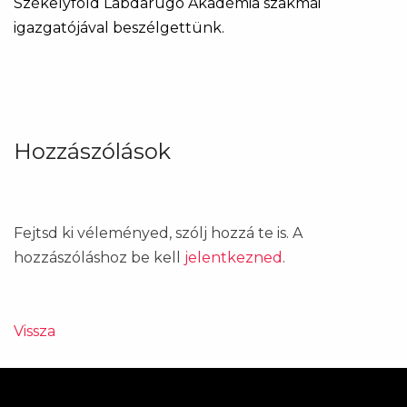
Székelyföld Labdarúgó Akadémia szakmai
igazgatójával beszélgettünk.
Hozzászólások
Fejtsd ki véleményed, szólj hozzá te is. A
hozzászóláshoz be kell
jelentkezned
.
Vissza