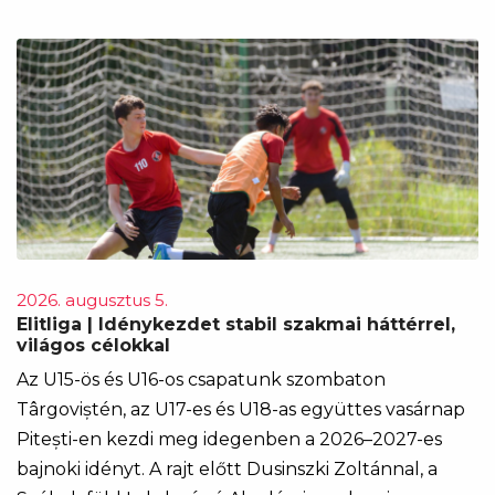
2026. augusztus 5.
Elitliga | Idénykezdet stabil szakmai háttérrel,
világos célokkal
Az U15-ös és U16-os csapatunk szombaton
Târgoviștén, az U17-es és U18-as együttes vasárnap
Pitești-en kezdi meg idegenben a 2026–2027-es
bajnoki idényt. A rajt előtt Dusinszki Zoltánnal, a