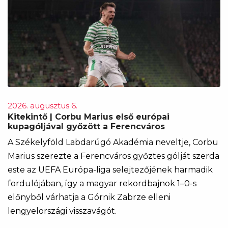
2026. augusztus 6.
Kitekintő | Corbu Marius első európai
kupagóljával győzött a Ferencváros
A Székelyföld Labdarúgó Akadémia neveltje, Corbu
Marius szerezte a Ferencváros győztes gólját szerda
este az UEFA Európa-liga selejtezőjének harmadik
fordulójában, így a magyar rekordbajnok 1–0-s
előnyből várhatja a Górnik Zabrze elleni
lengyelországi visszavágót.