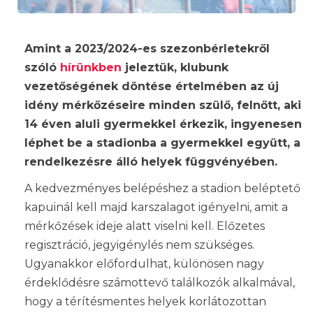
Amint a 2023/2024-es szezonbérletekről
szóló
hírünkben
jeleztük, klubunk
vezetőségének döntése értelmében az új
idény mérkőzéseire minden szülő, felnőtt, aki
14 éven aluli gyermekkel érkezik, ingyenesen
léphet be a stadionba a gyermekkel együtt, a
rendelkezésre álló helyek függvényében.
A kedvezményes belépéshez a stadion beléptető
kapuinál kell majd karszalagot igényelni, amit a
mérkőzések ideje alatt viselni kell. Előzetes
regisztráció, jegyigénylés nem szükséges.
Ugyanakkor előfordulhat, különösen nagy
érdeklődésre számottevő találkozók alkalmával,
hogy a térítésmentes helyek korlátozottan