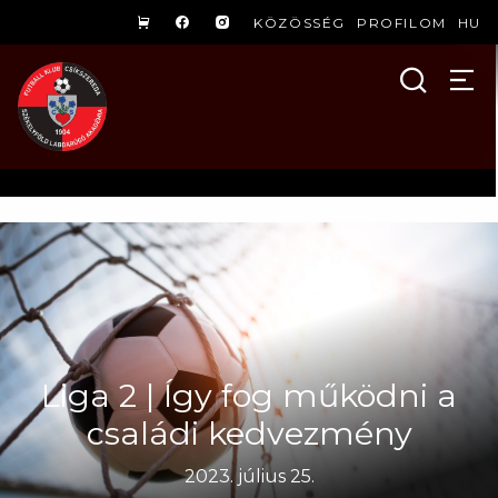
KÖZÖSSÉG
PROFILOM
HU
Liga 2 | Így fog működni a
családi kedvezmény
2023. július 25.