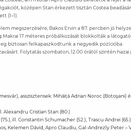
akciót, középen Stan érkezett tisztán Costea beadásár
t (1–1).
lem megszerzésére, Bakos Ervin a 87. percben jó helyz
g Makrai 17 méteres próbálkozását blokkolták a látogató
leg biztosan felkapaszkodtunk a negyedik pozícióba
vásárt. Folytatás szombaton, 12.00 órától szintén hazai
esvár), asszisztensek: Mihăiță Adrian Noroc (Botoşani) é
l. Alexandru Cristian Stan (80.)
(75.), ill. Constantin Schumacher (52.), Trascu Andrei (65.)
os, Kelemen Dávid, Apro Claudiu, Gal-Andrezly Peter – 