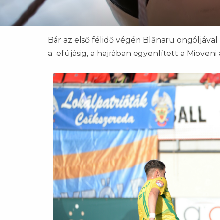
Bár az első félidő végén Blănaru öngóljáva
a lefújásig, a hajrában egyenlített a Mioveni 