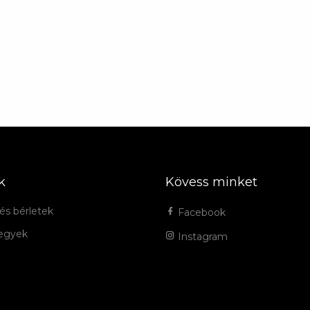
k
Kövess minket
és bérletek
Facebook
jegyek
Instagram