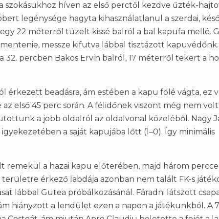
 a szokásukhoz híven az első perctől kezdve űzték-hajto
Róbert legénysége hagyta kihasználatlanul a szerdai, kés
gy 22 méterről tüzelt kissé balról a bal kapufa mellé.
 mentenie, messze kifutva lábbal tisztázott kapuvédőnk.
 32. percben Bakos Ervin balról, 17 méterről tekert a h
l érkezett beadásra, ám estében a kapu fölé vágta, ez v
z első 45 perc során. A félidőnek viszont még nem volt
tottunk a jobb oldalról az oldalvonal közeléből. Nagy 
gyekezetében a saját kapujába lőtt (1–0). Így minimális
lt remekül a hazai kapu előterében, majd három percce
területre érkező labdája azonban nem talált FK-s játéko
at lábbal Gutea próbálkozásánál. Fáradni látszott csap
, ám hiányzott a lendület ezen a napon a játékunkból. A 7
na Costeát, ám miután Apro Claudiu beletette a fejét a l