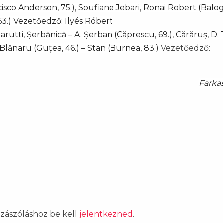
cisco Anderson, 75.), Soufiane Jebari, Ronai Robert (Balo
 63.) Vezetőedző: Ilyés Róbert
 Garutti, Șerbănică – A. Șerban (Căprescu, 69.), Cărăruș, D
, Blănaru (Guțea, 46.) – Stan (Burnea, 83.)
Vezetőedző
:
Farka
ozzászóláshoz be kell
jelentkezned
.