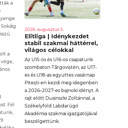
tták a
ő
 Gyenge
 Sokáig
2026. augusztus 5.
osszú
Elitliga | Idénykezdet
stabil szakmai háttérrel,
világos célokkal
olt a
Az U15-ös és U16-os csapatunk
 vége,
szombaton Târgoviștén, az U17-
János
es és U18-as együttes vasárnap
Pitești-en kezdi meg idegenben
a 2026–2027-es bajnoki idényt. A
l
rajt előtt Dusinszki Zoltánnal, a
st. Fél
Székelyföld Labdarúgó
atunk,
Akadémia szakmai igazgatójával
9.
beszélgettünk.
abdába,