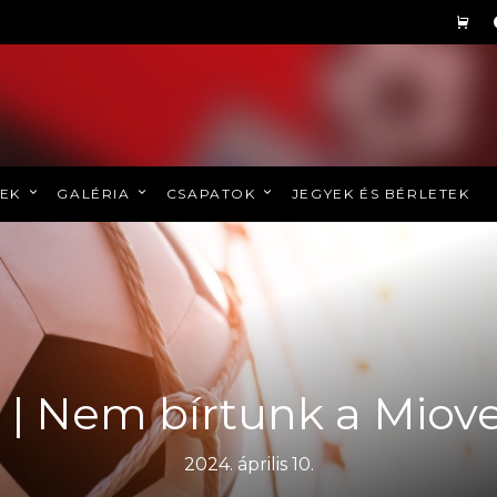
REK
GALÉRIA
CSAPATOK
JEGYEK ÉS BÉRLETEK
2 | Nem bírtunk a Miove
2024. április 10.