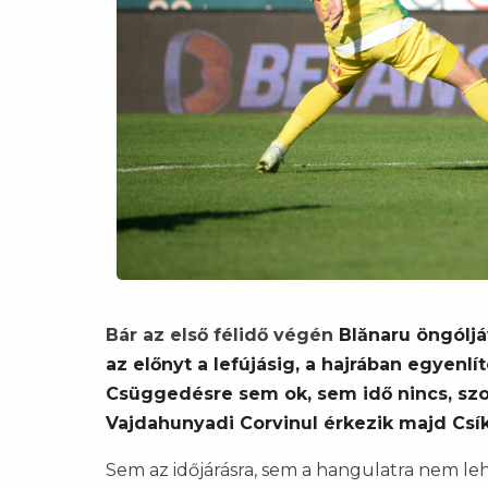
Bár az első félidő végén
Blănaru öngólj
az előnyt a lefújásig, a hajrában egyenlít
Csüggedésre sem ok, sem idő nincs, szom
Vajdahunyadi Corvinul érkezik majd Csí
Sem az időjárásra, sem a hangulatra nem le