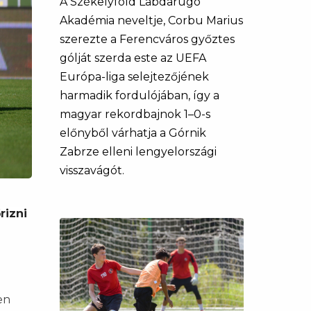
A Székelyföld Labdarúgó
Akadémia neveltje, Corbu Marius
szerezte a Ferencváros győztes
gólját szerda este az UEFA
Európa-liga selejtezőjének
harmadik fordulójában, így a
magyar rekordbajnok 1–0-s
előnyből várhatja a Górnik
Zabrze elleni lengyelországi
visszavágót.
rizni
en