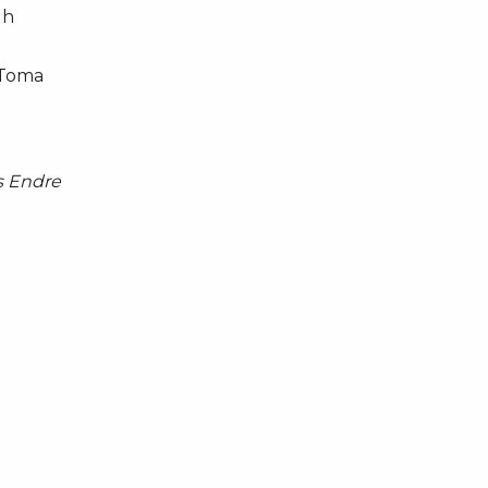
gh
. Toma
s Endre