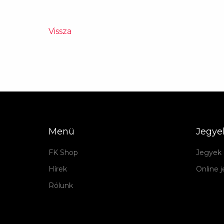
Vissza
Menü
Jegye
FK Shop
Jegyek 
Hírek
Online 
Rólunk