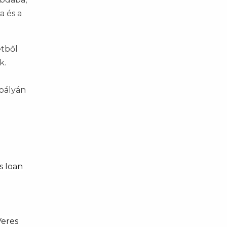
a és a
etből
k.
 pályán
s Ioan
Veres