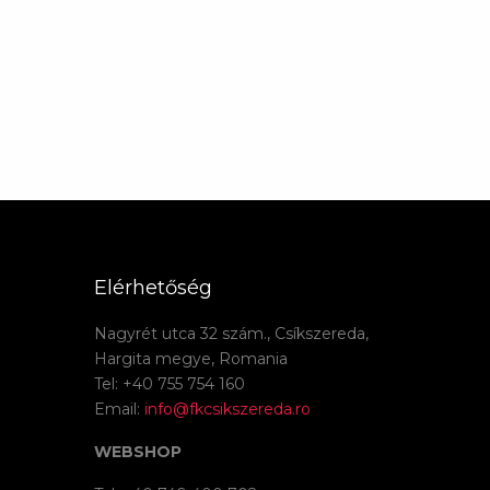
Elérhetőség
Nagyrét utca 32 szám., Csíkszereda,
Hargita megye, Romania
Tel: +40 755 754 160
Email:
info@fkcsikszereda.ro
WEBSHOP