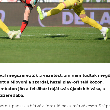
ával megszereztük a vezetést, ám nem tudtuk megő
ett a Mioveni a szerdai, hazai play-off találkozón.
baton jön a felsőházi rájátszás újabb kihívása, a
kszeredába.
hetett panasz a hétközi forduló hazai mérkőzésén. Szép