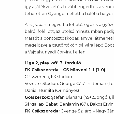
így a játékvezetők továbbengedték a vendég
tehetetlen Gyenge mellett a hálóba helyezet
A hajrában megvolt a lehetőségünk a győze
balról fölé lőtt, az utolsó minutumban pedi
Maradt a pontosztozkodás, amivel átmeneti
megelőzve a csütörtökön pályára lépő Bodza
a Vajdahunyadi Corvinul ellen.
Liga 2, play-off, 3. forduló
FK Csíkszereda – CS Mioveni 1–1 (1–0)
Csíkszereda, FK stadion
Vezette: Stadion: George Cătălin Roman (Tem
Daniel Humița (Örményes)
Gólszerzők:
Ștefan Blănaru (45+2., öngól), il
Sárga lap: Babati Benjamin (67.), Bakos Ervin 
FK Csíkszereda:
Gyenge Szilárd – Nagy Ján