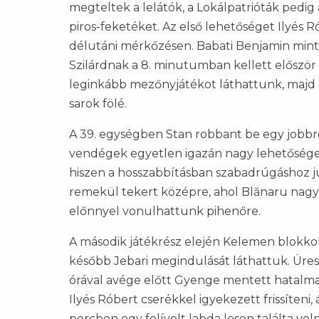
megteltek a lelátók, a Lokálpatrióták pedig
piros-feketéket. Az első lehetőséget Ilyés 
délutáni mérkőzésen. Babati Benjamin minte
Szilárdnak a 8. minutumban kellett először
leginkább mezőnyjátékot láthattunk, majd a
sarok fölé.
A 39. egységben Stan robbant be egy jobbró
vendégek egyetlen igazán nagy lehetősége a
hiszen a hosszabbításban szabadrúgáshoz ju
remekül tekert középre, ahol Blănaru nagy i
előnnyel vonulhattunk pihenőre.
A második játékrész elején Kelemen blokko
később Jebari megindulását láthattuk. Üres 
órával avége előtt Gyenge mentett hatalmas
Ilyés Róbert cserékkel igyekezett frissíteni
percben egy felívelt labda lesen találta vol