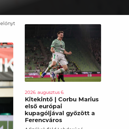
 előnyt
2026. augusztus 6.
Kitekintő | Corbu Marius
első európai
kupagóljával győzött a
Ferencváros