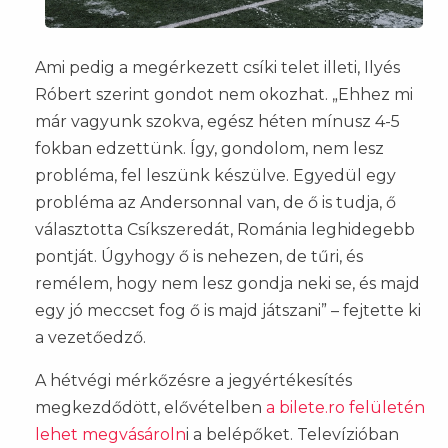
Ami pedig a megérkezett csíki telet illeti, Ilyés
Róbert szerint gondot nem okozhat. „Ehhez mi
már vagyunk szokva, egész héten mínusz 4-5
fokban edzettünk. Így, gondolom, nem lesz
probléma, fel leszünk készülve. Egyedül egy
probléma az Andersonnal van, de ő is tudja, ő
választotta Csíkszeredát, Románia leghidegebb
pontját. Úgyhogy ő is nehezen, de tűri, és
remélem, hogy nem lesz gondja neki se, és majd
egy jó meccset fog ő is majd játszani” – fejtette ki
a vezetőedző.
A hétvégi mérkőzésre a jegyértékesítés
megkezdődött, elővételben
a bilete.ro felületén
lehet megvásároln
i a belépőket. Televízióban