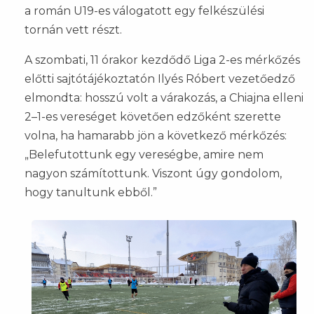
a román U19-es válogatott egy felkészülési
tornán vett részt.
A szombati, 11 órakor kezdődő Liga 2-es mérkőzés
előtti sajtótájékoztatón Ilyés Róbert vezetőedző
elmondta: hosszú volt a várakozás, a Chiajna elleni
2–1-es vereséget követően edzőként szerette
volna, ha hamarabb jön a következő mérkőzés:
„Belefutottunk egy vereségbe, amire nem
nagyon számítottunk. Viszont úgy gondolom,
hogy tanultunk ebből.”