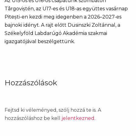
Az U15-ös és U16-os csapatunk szombaton
Târgoviștén, az U17-es és U18-as együttes vasárnap
Pitești-en kezdi meg idegenben a 2026–2027-es
bajnoki idényt. A rajt előtt Dusinszki Zoltánnal, a
Székelyföld Labdarúgó Akadémia szakmai
igazgatójával beszélgettünk.
Hozzászólások
Fejtsd ki véleményed, szólj hozzá te is. A
hozzászóláshoz be kell
jelentkezned
.