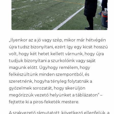
„Ilyenkor az a jó vagy szép, mikor már hétvégén
újra tudsz bizonyítani, ezért így egy kicsit hosszú
volt, hogy két hetet kellett várnunk, hogy újra
tudjuk bizonyítani a szurkolóink vagy saját
magunk előtt. Úgyhogy remélem, hogy
felkészültünk minden szempontból, és
szeretnénk, hogyha tényleg folytatnák a
győzelmek sorozatát, hogy sikerüljön
megőrizzük vezető helyünket a táblázaton” –
fejtette ki a piros-feketék mestere.
A szakvezető rámutatott: következő ellenfelük, a