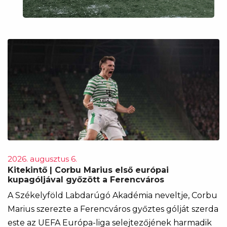
2026. augusztus 6.
Kitekintő | Corbu Marius első európai
kupagóljával győzött a Ferencváros
A Székelyföld Labdarúgó Akadémia neveltje, Corbu
Marius szerezte a Ferencváros győztes gólját szerda
este az UEFA Európa-liga selejtezőjének harmadik