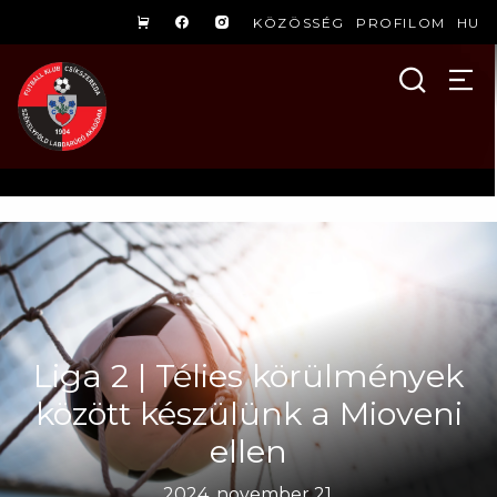
KÖZÖSSÉG
PROFILOM
HU
Liga 2 | Télies körülmények
között készülünk a Mioveni
ellen
2024. november 21.