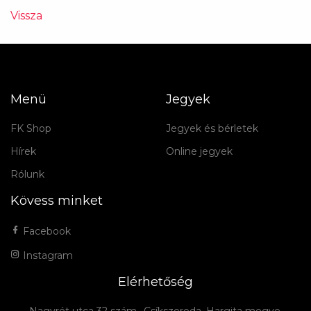
Vissza
Menü
Jegyek
FK Shop
Jegyek és bérletek
Hírek
Online jegyek
Rólunk
Kövess minket
Facebook
Instagram
Elérhetőség