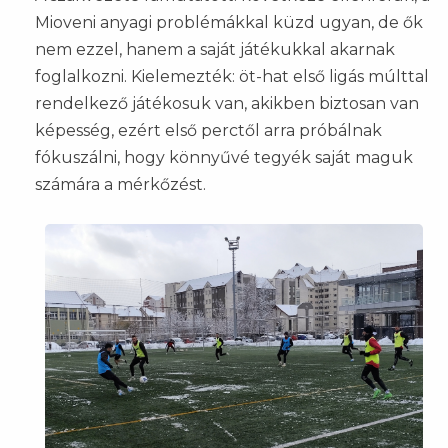
Mioveni anyagi problémákkal küzd ugyan, de ők
nem ezzel, hanem a saját játékukkal akarnak
foglalkozni. Kielemezték: öt-hat első ligás múlttal
rendelkező játékosuk van, akikben biztosan van
képesség, ezért első perctől arra próbálnak
fókuszálni, hogy könnyűvé tegyék saját maguk
számára a mérkőzést.