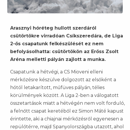
Arasznyi hóréteg hullott szerdáról
csütörtökre virradóan Csíkszeredára, de Liga
2-ős csapatunk felkészülését ez nem
befolyásolhatta: csütörtökön az Erőss Zsolt
Aréna melletti pályán zajlott a munka.
Csapatunk a hétvégi, a CS Mioveni elleni
mérkőzésre készülve dolgozott az elsőként a
hótól letakarított, műfüves pályán, télies
körülmények között. A Liga 2-ben a válogatott
összetartások miatt a hétvégén nem volt forduló,
a felnőtt csapat keretéből ez Simon Máté kapust
érintette, aki a chiajnai mérkőzésről egyenesen a
repülőtérre, majd Spanyolországba utazott, ahol