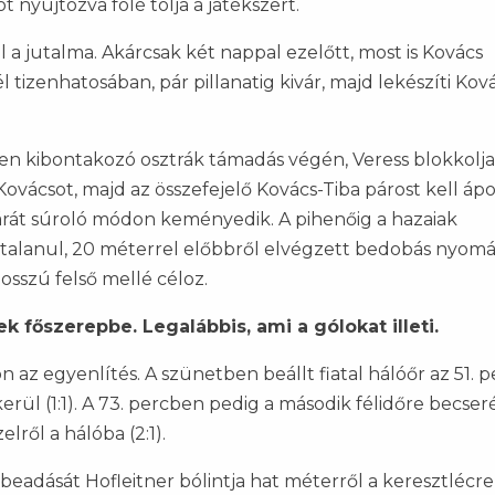
nyújtózva fölé tolja a játékszert.
a jutalma. Akárcsak két nappal ezelőtt, most is Kovács
 tizenhatosában, pár pillanatig kivár, majd lekészíti Kov
ően kibontakozó osztrák támadás végén, Veress blokkolj
Kovácsot, majd az összefejelő Kovács-Tiba párost kell ápol
árát súroló módon keményedik. A pihenőig a hazaiak
ytalanul, 20 méterrel előbbről elvégzett bedobás nyom
osszú felső mellé céloz.
 főszerepbe. Legalábbis, ami a gólokat illeti.
 az egyenlítés. A szünetben beállt fiatal hálóőr az 51. 
kerül (1:1). A 73. percben pedig a második félidőre becser
elről a hálóba (2:1).
 beadását Hofleitner bólintja hat méterről a keresztlécre, 