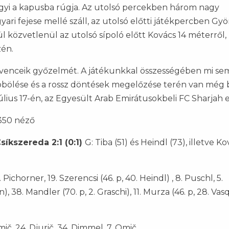
gyi a kapusba rúgja. Az utolsó percekben három nagy
ri fejese mellé száll, az utolsó előtti játékpercben Gyö
ül közvetlenül az utolsó sípoló előtt Kovács 14 méterről,
zén.
edvenceik győzelmét. A játékunkkal összességében mi se
öbölése és a rossz döntések megelőzése terén van még
úlius 17-én, az Egyesült Arab Emirátusokbeli FC Sharjah e
 350 néző
síkszereda 2:1 (0:1)
G: Tiba (51) és Heindl (73), illetve K
7. Pichorner, 19. Szerencsi (46. p, 40. Heindl) , 8. Puschl, 5.
), 38. Mandler (70. p, 2. Graschi), 11. Murza (46. p, 28. Vas
mič, 24. Djurič, 34. Dimmel, 7. Omič.