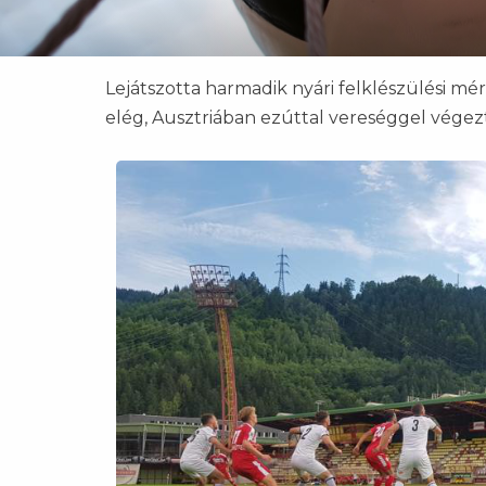
Lejátszotta harmadik nyári felklészülési mé
elég, Ausztriában ezúttal vereséggel végez