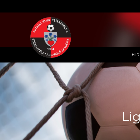
HÍ
Li