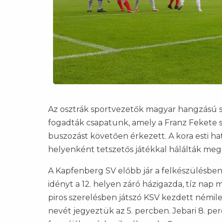
Az osztrák sportvezetők magyar hangzású st
fogadták csapatunk, amely a Franz Fekete st
buszozást követően érkezett. A kora esti ha
helyenként tetszetős játékkal hálálták meg
A Kapfenberg SV előbb jár a felkészülésben,
idényt a 12. helyen záró házigazda, tíz nap
piros szerelésben játszó KSV kezdett némile
nevét jegyeztük az 5. percben. Jebari 8. pe