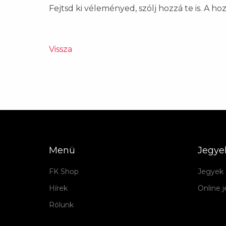
Fejtsd ki véleményed, szólj hozzá te is. A h
Vissza
Menü
Jegye
FK Shop
Jegyek 
Hírek
Online 
Rólunk