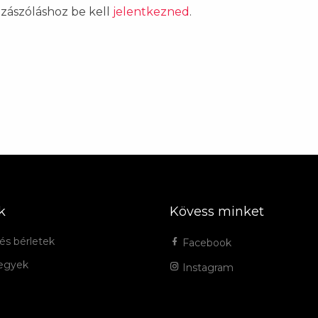
ozzászóláshoz be kell
jelentkezned
.
k
Kövess minket
és bérletek
Facebook
jegyek
Instagram