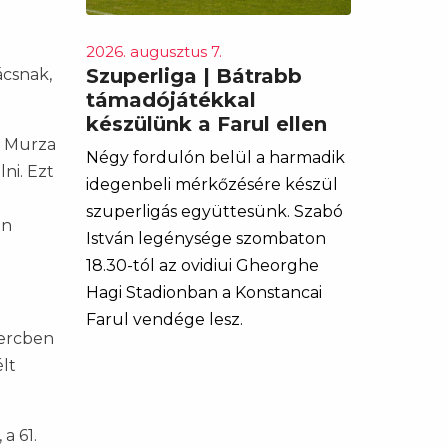
2026. augusztus 7.
Szuperliga | Bátrabb
ácsnak,
támadójátékkal
készülünk a Farul ellen
a Murza
Négy fordulón belül a harmadik
ni. Ezt
idegenbeli mérkőzésére készül
szuperligás együttesünk. Szabó
án
István legénysége szombaton
18.30-tól az ovidiui Gheorghe
Hagi Stadionban a Konstancai
Farul vendége lesz.
percben
élt
a 61.