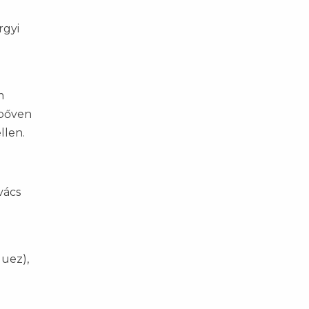
rgyi
m
 bőven
llen.
ovács
quez),