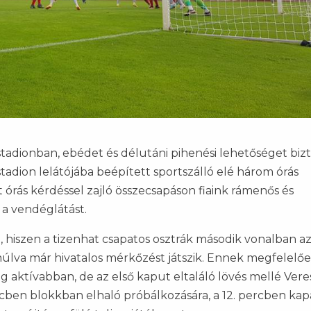
adionban, ebédet és délutáni pihenési lehetőséget bizt
adion lelátójába beépített sportszálló elé három órás
t órás kérdéssel zajló összecsapáson fiaink rámenős és
 a vendéglátást.
 hiszen a tizenhat csapatos osztrák második vonalban a
 múlva már hivatalos mérkőzést játszik. Ennek megfelelőe
g aktívabban, de az első kaput eltaláló lövés mellé Vere
rcben blokkban elhaló próbálkozására, a 12. percben kap