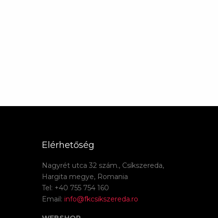
Elérhetőség
Nagyrét utca 32 szám., Csíkszereda,
Hargita megye, Romania
Tel: +40 755 754 160
Email:
info@fkcsikszereda.ro
WEBSHOP