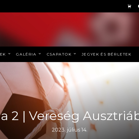
REK
GALÉRIA
CSAPATOK
JEGYEK ÉS BÉRLETEK
ga 2 | Vereség Ausztriá
2023. július 14.