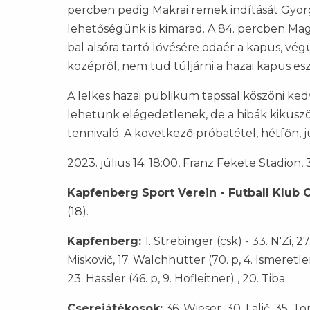
percben pedig Makrai remek indítását Györ
lehetőségünk is kimarad. A 84. percben Magya
bal alsóra tartó lövésére odaér a kapus, vég
középről, nem tud túljárni a hazai kapus es
A lelkes hazai publikum tapssal köszöni k
lehetünk elégedetlenek, de a hibák kiküsz
tennivaló. A következő próbatétel, hétfőn, j
2023. július 14. 18:00, Franz Fekete Stadion,
Kapfenberg Sport Verein - Futball Klub C
(18).
Kapfenberg:
1. Strebinger (csk) - 33. N'Zi, 2
Miskovič, 17. Walchhütter (70. p, 4. Ismeretlen
23. Hassler (46. p, 9. Hofleitner) , 20. Tiba.
Cserejátékosok:
36. Wieser, 30. Lalič, 35. To