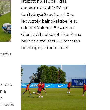
játszott női szuperligás
csapatunk: Kollár Péter
tanítványai Szovátán 1–0-ra
legyőzték bajnokságbeli első
ellenfelünket, a Besztercei
Gloriát. A találkozót Ezer Anna
hajrában szerzett, 28 méteres
bombagólja döntötte el.
osítva
z előző
n a
ss
áslövés