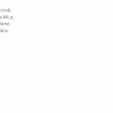
tond),
 (66. p,
. Simó
66 p,