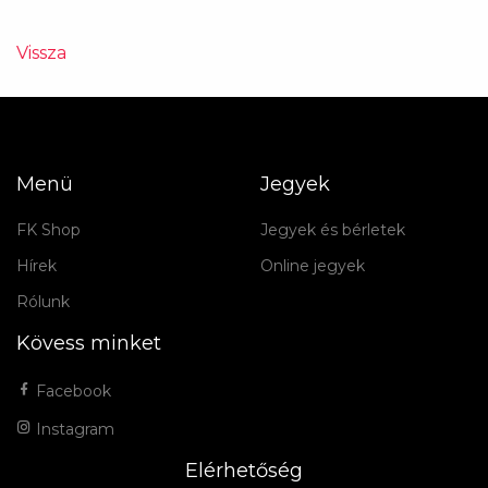
Vissza
Menü
Jegyek
FK Shop
Jegyek és bérletek
Hírek
Online jegyek
Rólunk
Kövess minket
Facebook
Instagram
Elérhetőség