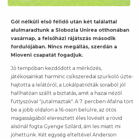
Gól nélküli első félidő után két találattal
alulmaradtunk a Slobozia Unirea otthonában
vasárnap, a felsőházi rájátszás második
fordulójában. Nincs megállás, szerdán a
Mioveni csapatát fogadjuk.
Jó tempóban kezdődött a mérkőzés,
játékosainkat harminc csíkszeredai szurkoló űzte-
hajtotta a lelátóról, a Lokálpatrióták soraiból jól
hallhatóan szállt a biztatás, amit a hazai nézől
füttyszóval "jutalmaztak". A 7. percben Afalna tört
be a jobb oldalon a 16-oson belülre, az ötös
magasságából eleresztett éles lövését a rövid
alsónál fogta Gyenge Szilárd, ám les miatt mi
jöhettünk. Két egység elteltével Anderson