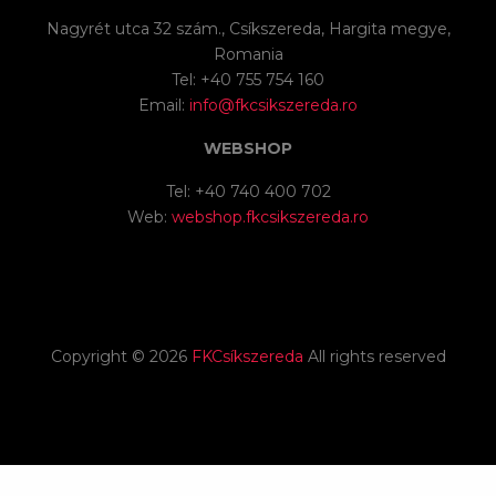
Nagyrét utca 32 szám., Csíkszereda, Hargita megye,
Romania
Tel: +40 755 754 160
Email:
info@fkcsikszereda.ro
WEBSHOP
Tel: +40 740 400 702
Web:
webshop.fkcsikszereda.ro
Copyright ©
2026
FKCsíkszereda
All rights reserved