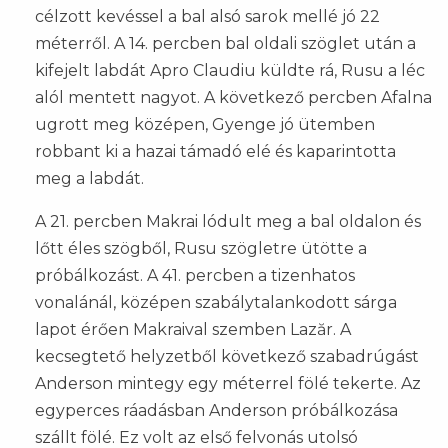
célzott kevéssel a bal alsó sarok mellé jó 22
méterről. A 14. percben bal oldali szöglet után a
kifejelt labdát Apro Claudiu küldte rá, Rusu a léc
alól mentett nagyot. A következő percben Afalna
ugrott meg középen, Gyenge jó ütemben
robbant ki a hazai támadó elé és kaparintotta
meg a labdát.
A 21. percben Makrai lódult meg a bal oldalon és
lőtt éles szögből, Rusu szögletre ütötte a
próbálkozást. A 41. percben a tizenhatos
vonalánál, középen szabálytalankodott sárga
lapot érően Makraival szemben Lazăr. A
kecsegtető helyzetből következő szabadrúgást
Anderson mintegy egy méterrel fölé tekerte. Az
egyperces ráadásban Anderson próbálkozása
szállt fölé. Ez volt az első felvonás utolsó