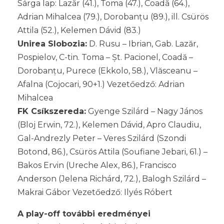
Sárga lap: Lazăr (41.), Toma (47.), Coadă (64.),
Adrian Mihalcea (79.), Dorobanțu (89.), ill. Csürös
Attila (52.), Kelemen Dávid (83.)
Unirea Slobozia:
D. Rusu – Ibrian, Gab. Lazăr,
Pospielov, C-tin. Toma – Șt. Pacionel, Coadă –
Dorobanțu, Purece (Ekkolo, 58.), Vlăsceanu –
Afalna (Cojocari, 90+1.) Vezetőedző: Adrian
Mihalcea
FK Csíkszereda:
Gyenge Szilárd – Nagy János
(Bloj Erwin, 72.), Kelemen Dávid, Apro Claudiu,
Gal-Andrezly Peter – Veres Szilárd (Szondi
Botond, 86.), Csürös Attila (Soufiane Jebari, 61.) –
Bakos Ervin (Ureche Alex, 86.), Francisco
Anderson (Jelena Richárd, 72.), Balogh Szilárd –
Makrai Gábor Vezetőedző: Ilyés Róbert
A play-off további eredményei