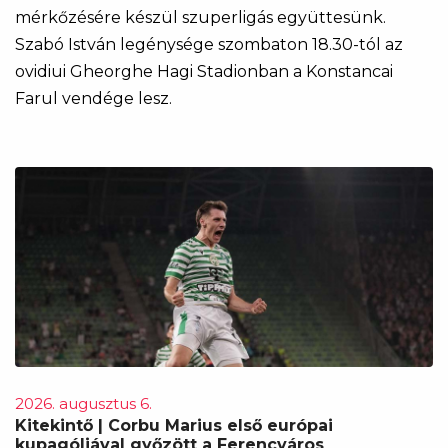
mérkőzésére készül szuperligás együttesünk.
Szabó István legénysége szombaton 18.30-tól az
ovidiui Gheorghe Hagi Stadionban a Konstancai
Farul vendége lesz.
2026. augusztus 6.
Kitekintő | Corbu Marius első európai
kupagóljával győzött a Ferencváros