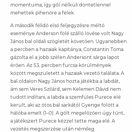
momentuma, így gól nélküli döntetlennel
mehettek pihenőre a felek.
A második félidő első feljegyzésre méltó
eseménye Anderson fölé szálló lövése volt Nagy
János bal oldali szögletét követően. Ugyanebben
a percben a hazaiak kapitánya, Constantin Toma
gázolta el a jobb szélen Andersont sárga lapot
érően. Az 53. percben furcsa körülmények
között megszületett a hazaiak vezető találata. A
bal oldalon Nagy János hozta játékba a labdát,
ám sem Veres Szilárd, sem Kelemen Dávid nem
tudott indítani, a labda a szemfüles Purece elé
került, aki az ötös bal sarkától Gyenge fölött a
hálóba emelt (1–0). A gólt megelőzően úgy tűnt,
a játékszert Purece kézzel tette maga elé. A
vezetés megszerzése után némileg