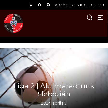
KÖZÖSSÉG
PROFILOM
HU
Liga 2 | Alulmaradtunk
Slobozián
2024. április 7.