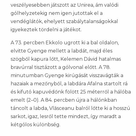
veszélyesebben játszott az Unirea, ám valódi
gólhelyzetekig nem igen jutottak el a
vendéglátók, ehelyett szabálytalanságokkal
igyekeztek tördelni a játékot.
A 73. percben Ekkolo ugrott ki a bal oldalon,
elvitte Gyenge mellett a labdát, majd éles
szögből kapura lőtt, Kelemen Dávid hatalmas
bravúrral tisztázott a gólvonal előtt. A 78.
minutumban Gyenge kirúgását visszavágták a
hazaiak a mezőnyből, a labdára Afalna startolt rá
és kifutó kapuvédőnk fölött 25 méterről a hálóba
emelt (2–0). A 84. percben újra a hálónkban
táncolt a labda, Vlăsceanu balról lőtte ki a hosszú
sarkot, igaz, lesről tette mindezt, így maradt a
kétgólos különbség.