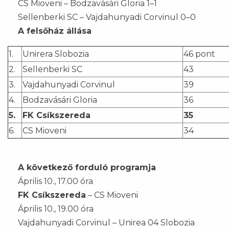
CS Mioveni – Bodzavásári Gloria 1–1
Sellenberki SC – Vajdahunyadi Corvinul 0–0
A felsőház állása
1.
Unirera Slobozia
46 pont
2.
Sellenberki SC
43
3.
Vajdahunyadi Corvinul
39
4.
Bodzavásári Gloria
36
5.
FK Csíkszereda
35
6.
CS Mioveni
34
A következő forduló programja
Április 10., 17.00 óra
FK Csíkszereda
– CS Mioveni
Április 10., 19.00 óra
Vajdahunyadi Corvinul – Unirea 04 Slobozia