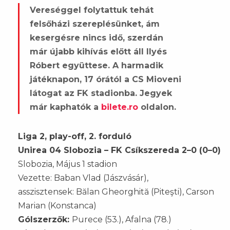
Vereséggel folytattuk tehát
felsőházi szereplésünket, ám
kesergésre nincs idő, szerdán
már újabb kihívás előtt áll Ilyés
Róbert együttese. A harmadik
játéknapon, 17 órától a CS Mioveni
látogat az FK stadionba. Jegyek
már kaphatók a
bilete.ro
oldalon.
Liga 2, play-off, 2. forduló
Unirea 04 Slobozia – FK Csíkszereda 2–0 (0–0)
Slobozia, Május 1 stadion
Vezette: Baban Vlad (Jászvásár),
asszisztensek: Bălan Gheorghită (Piteşti), Carson
Marian (Konstanca)
Gólszerzők:
Purece (53.), Afalna (78.)