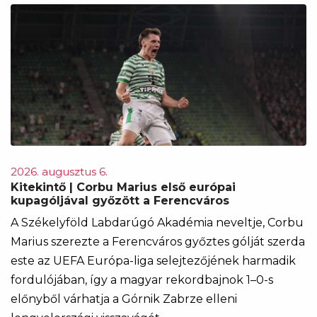
2026. augusztus 6.
Kitekintő | Corbu Marius első európai
kupagóljával győzött a Ferencváros
A Székelyföld Labdarúgó Akadémia neveltje, Corbu
Marius szerezte a Ferencváros győztes gólját szerda
este az UEFA Európa-liga selejtezőjének harmadik
fordulójában, így a magyar rekordbajnok 1–0-s
előnyből várhatja a Górnik Zabrze elleni