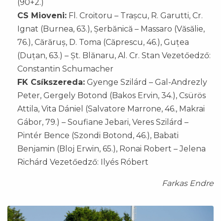
(90+2.)
CS Mioveni:
Fl. Croitoru – Trașcu, R. Garutti, Cr.
Ignat (Burnea, 63.), Șerbănică – Massaro (Văsălie,
76.), Cărăruș, D. Toma (Căprescu, 46.), Guțea
(Duțan, 63.) – Șt. Blănaru, Al. Cr. Stan Vezetőedző:
Constantin Schumacher
FK Csíkszereda:
Gyenge Szilárd – Gal-Andrezly
Peter, Gergely Botond (Bakos Ervin, 34.), Csürös
Attila, Vita Dániel (Salvatore Marrone, 46., Makrai
Gábor, 79.) – Soufiane Jebari, Veres Szilárd –
Pintér Bence (Szondi Botond, 46.), Babati
Benjamin (Bloj Erwin, 65.), Ronai Robert – Jelena
Richárd Vezetőedző: Ilyés Róbert
Farkas Endre