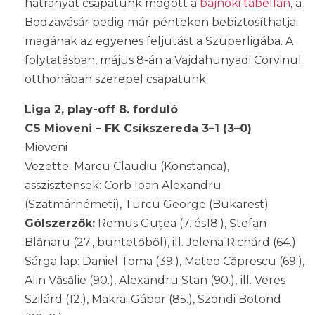
hátrányát csapatunk mögött a
bajnoki tabellán
, a
Bodzavásár pedig már pénteken bebiztosíthatja
magának az egyenes feljutást a Szuperligába. A
folytatásban, május 8-án a Vajdahunyadi Corvinul
otthonában szerepel csapatunk
Liga 2, play-off 8. forduló
CS Mioveni – FK Csíkszereda 3–1 (3–0)
Mioveni
Vezette: Marcu Claudiu (Konstanca),
asszisztensek: Corb Ioan Alexandru
(Szatmárnémeti), Turcu George (Bukarest)
Gólszerzők:
Remus Guțea (7. és18.), Ștefan
Blănaru (27., büntetőből), ill. Jelena Richárd (64.)
Sárga lap: Daniel Toma (39.), Mateo Căprescu (69.),
Alin Văsălie (90.), Alexandru Stan (90.),
ill. Veres
Szilárd (12.), Makrai Gábor (85.), Szondi Botond