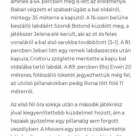
aminek a 64. percben meg is lett az eredménye.
Babari végzett el szabadrúgást a bal oldalról,
mintegy 35 méterre a kaputól. A 16-oson belülre
beszálló labdáért Szondi Botond küzdött meg, a
játékszer Jelena elé került, aki az öt és feles
vonaláról a bal alsó sarokba továbbított (3–1). A 81.
percben Jebari lőtt egy remek labdaszerzés után
kapura, Croitoru szögletre mentette a kapu bal
oldalába tartó labdát. A 89. percben Bloj Erwin 20
méteres, fölészálló löketét jegyezhettük még fel,
az utolsó pillanatokban pedig Ronai lőtt fölé 11
méterről.
Az első fél óra sokkja után a második játékrész
jóval kiegyenlítettebb küzdelmet hozott, ám a
hazaiak győzelme egy pillanatig sem forgott
veszélyben. A Mioveni egy pontra csökkentette