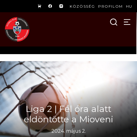
KÖZÖSSÉG
PROFILOM
HU
Liga 2 | Fél óra alatt
eldöntötte a Mioveni
2024. május 2.