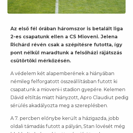
Az első fél órában háromszor is betalált liga
2-es csapatunk ellen a CS Mioveni. Jelena
Richárd révén csak a szépítésre futotta, így
pont nélkül maradtunk a felsőházi rájátszás
csütörtöki mérkőzésén.
A védelem két alapemberének a hiányában
némileg felforgatott összeállításban futott ki
csapatunk a mioveni-i stadion gyepére. Kelemen
Dávid eltiltás miatt hiányzott, Apro Claudiut pedig
sérülés akadályozta meg a szereplésben.
A 7. percben előnybe került a házigazda, jobb
oldali támadás futott a pályán, Stan lövését még