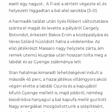
esett egy nagyot... A 11-est a sértett végezte el, és
helyezett higgadtan a bal alsó sarokba (3–0).
A harmadik találat után Ilyés Róbert változtatásra
szánta el magát és levette a pályáról Gergely
Botondot, érkezett Bakos Ervin a középpályára és
Veres Szilárd húzódott hátra a védelembe. Az
első játékrészt Massaro nagy helyzete zárta, ám
remek ütemű kiugrása után hosszan tolta meg a
labdát és az Gyenge zsákmánya lett.
Stan hatalmas kimaradt lehetőségével indult a
második 45 perc, a hazai játékos villámgyors akció
végén elvitte a labdát Csürös és a kapujából
kifutó Gyenge mellett is, majd jobbról, némileg
kisodródva hanyagul a bal kapufa mellé gurított.
Nagy energiákat mozgósítottunk a szépítésért,