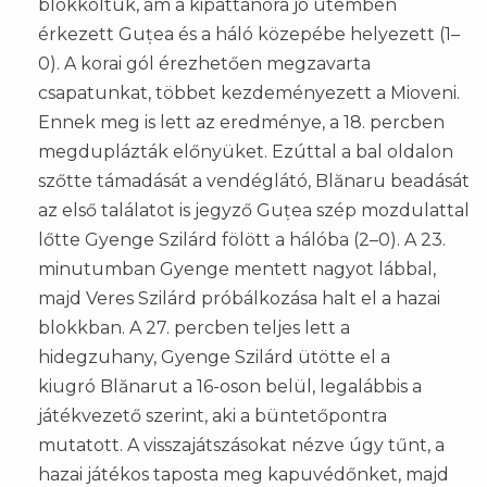
blokkoltuk, ám a kipattanóra jó ütemben
érkezett Guțea és a háló közepébe helyezett (1–
0). A korai gól érezhetően megzavarta
csapatunkat, többet kezdeményezett a Mioveni.
Ennek meg is lett az eredménye, a 18. percben
megduplázták előnyüket. Ezúttal a bal oldalon
szőtte támadását a vendéglátó, Blănaru beadását
az első találatot is jegyző Guțea szép mozdulattal
lőtte Gyenge Szilárd fölött a hálóba (2–0). A 23.
minutumban Gyenge mentett nagyot lábbal,
majd Veres Szilárd próbálkozása halt el a hazai
blokkban. A 27. percben teljes lett a
hidegzuhany, Gyenge Szilárd ütötte el a
kiugró Blănarut a 16-oson belül, legalábbis a
játékvezető szerint, aki a büntetőpontra
mutatott. A visszajátszásokat nézve úgy tűnt, a
hazai játékos taposta meg kapuvédőnket, majd