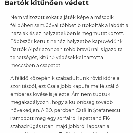
Bartók kitűnően védett
Nem változott sokat a játék képe a második
félidőben sem. Jóval többet birtokolták a labdát a
hazaiak és ez helyzetekben is megmutatkozott.
Többször került nehéz helyzetbe kapuvédőnk.
Bartók Alpár azonban több bravúrral is igazolta
tehetségét, kitűnő védésekkel tartotta
meccsben a csapatot.
A félidő közepén kiszabadultunk rövid időre a
szorításból, ezt Csala jobb kapufa mellé szálló
emberes lövése is jelezte. Ám nem tudtuk
megakadályozni, hogy a különbség tovább
növekedjen. A 80. percben Cătălin Ștefanescu
iramodott meg egy sorfalról lepattanó FK-
szabadrúgás után, majd jobbról laposan a