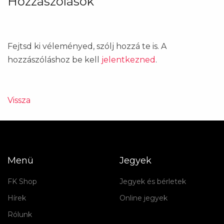
Hozzászólások
Fejtsd ki véleményed, szólj hozzá te is. A
hozzászóláshoz be kell
jelentkezned
.
Vissza
Menü
Jegyek
FK Shop
Jegyek és bérletek
Hírek
Online jegyek
Rólunk