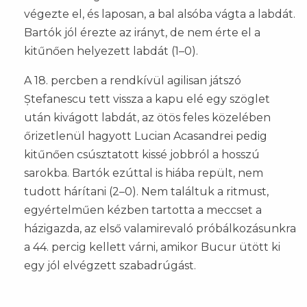
végezte el, és laposan, a bal alsóba vágta a labdát.
Bartók jól érezte az irányt, de nem érte el a
kitűnően helyezett labdát (1–0).
A 18. percben a rendkívül agilisan játszó
Ștefanescu tett vissza a kapu elé egy szöglet
után kivágott labdát, az ötös feles közelében
őrizetlenül hagyott Lucian Acasandrei pedig
kitűnően csúsztatott kissé jobbról a hosszú
sarokba. Bartók ezúttal is hiába repült, nem
tudott hárítani (2–0). Nem találtuk a ritmust,
egyértelműen kézben tartotta a meccset a
házigazda, az első valamirevaló próbálkozásunkra
a 44. percig kellett várni, amikor Bucur ütött ki
egy jól elvégzett szabadrúgást.