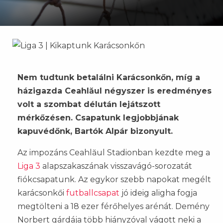
Nem tudtunk betalálni Karácsonkőn, míg a
házigazda Ceahlăul négyszer is eredményes
volt a szombat délután lejátszott
mérkőzésen. Csapatunk legjobbjának
kapuvédőnk, Bartók Alpár bizonyult.
Az impozáns Ceahlăul Stadionban kezdte meg a
Liga 3
alapszakaszának visszavágó-sorozatát
fiókcsapatunk. Az egykor szebb napokat megélt
karácsonkői
futballcsapat
jó ideig aligha fogja
megtölteni a 18 ezer férőhelyes arénát. Demény
Norbert gárdája több hiányzóval vágott neki a