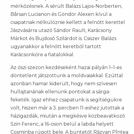
mérkőzésnek. A sérült Balázs Lajos-Norberten,
Bârsan Lucianon és Göndör Alexen kívül a
csapatnak nélkülöznie kellett a felnőtt kerettel
Jászvásárra utazó Sándor Rault, Karácsony
Márkot és Bujdosó Szilárdot is. Csiszer Balázs
ugyanakkor a felnőtt keretből tartott
Karácsonkőre a fiatalokkal.
Az őszi szezon kezdéseként hazai pályán 1–1-es
döntetlent játszottunk a moldvaiakkal. Ezúttal
azonban hamar kiderült, hogy nem szívesen
hullajtanának ellenünk pontokat a sárga-
feketék. Igaz ehhez csapatunk is segítségükre
volt, hiszen már a 3. percben 11-eshez jutottak a
házigazdák, miután a megkésve közbeavatkozó
Szin Ferenc, a 16-oson belül a labda helyett
Cosminba rúgott bele. A büntetőt Răzvan Pîntea