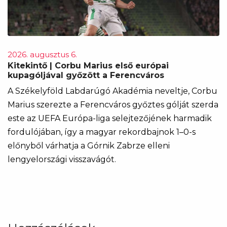
2026. augusztus 6.
Kitekintő | Corbu Marius első európai
kupagóljával győzött a Ferencváros
A Székelyföld Labdarúgó Akadémia neveltje, Corbu
Marius szerezte a Ferencváros győztes gólját szerda
este az UEFA Európa-liga selejtezőjének harmadik
fordulójában, így a magyar rekordbajnok 1–0-s
előnyből várhatja a Górnik Zabrze elleni
lengyelországi visszavágót.