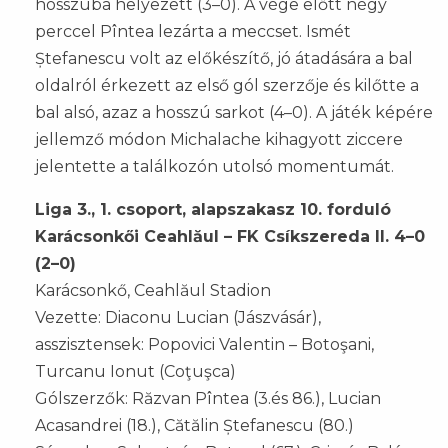
hosszúba helyezett (3–0). A vége előtt négy
perccel Pîntea lezárta a meccset. Ismét
Ștefanescu volt az előkészítő, jó átadására a bal
oldalról érkezett az első gól szerzője és kilőtte a
bal alsó, azaz a hosszú sarkot (4–0). A játék képére
jellemző módon Michalache kihagyott ziccere
jelentette a találkozón utolsó momentumát.
Liga 3., 1. csoport, alapszakasz 10. forduló
Karácsonkői Ceahlăul – FK Csíkszereda II. 4–0
(2–0)
Karácsonkő, Ceahlăul Stadion
Vezette: Diaconu Lucian (Jászvásár),
asszisztensek: Popovici Valentin – Botoşani,
Turcanu Ionut (Coţuşca)
Gólszerzők: Răzvan Pîntea (3.és 86.), Lucian
Acasandrei (18.), Cătălin Ștefanescu (80.)