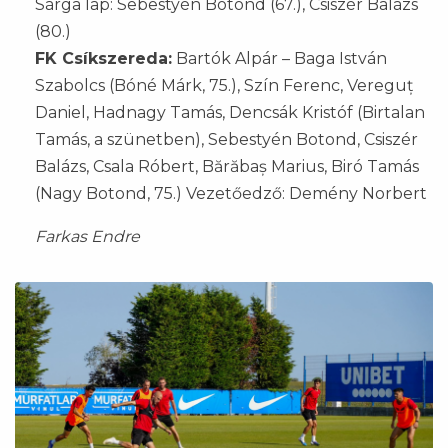
Sárga lap: Sebestyén Botond (67.), Csiszér Balázs
(80.)
FK Csíkszereda:
Bartók Alpár – Baga István
Szabolcs (Bóné Márk, 75.), Szín Ferenc, Vereguț
Daniel, Hadnagy Tamás, Dencsák Kristóf (Birtalan
Tamás, a szünetben), Sebestyén Botond, Csiszér
Balázs, Csala Róbert, Bărăbaș Marius, Biró Tamás
(Nagy Botond, 75.) Vezetőedző: Demény Norbert
Farkas Endre