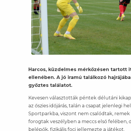
Harcos, küzdelmes mérkőzésen tartott i
ellenében. A jó iramú találkozó hajrájá
győztes találatot.
Kevesen választották péntek délutáni kikap
az őszies időjárás, talán a csapat jelenlegi h
Sportparkba, viszont nem csalódtak, reme
forogtak veszélyben a meccs első felében,
belépők, fizikális foci jellemezte a játékot.