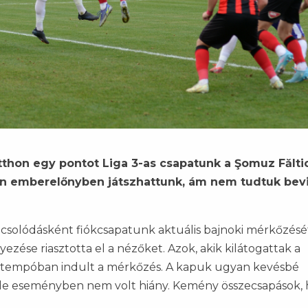
tthon egy pontot Liga 3-as csapatunk a Şomuz Fălti
ban emberelőnyben játszhattunk, ám nem tudtuk bevi
csolódásként fiókcsapatunk aktuális bajnoki mérkőzését
elyezése riasztotta el a nézőket. Azok, akik kilátogattak a
k tempóban indult a mérkőzés. A kapuk ugyan kevésbé
 de eseményben nem volt hiány. Kemény összecsapások, 