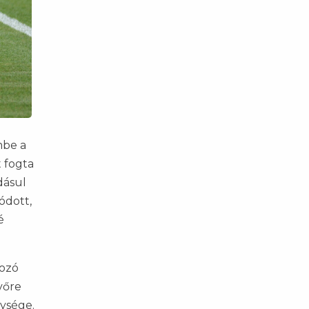
mbe a
t fogta
dásul
ódott,
é
tozó
vőre
ysége.