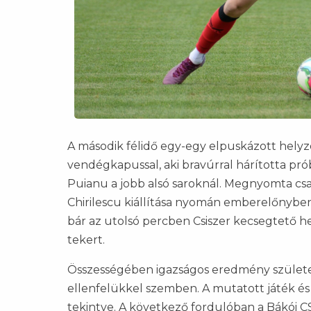
A második félidő egy-egy elpuskázott helyze
vendégkapussal, aki bravúrral hárította prób
Puianu a jobb alsó saroknál. Megnyomta cs
Chirilescu kiállítása nyomán emberelőnyb
bár az utolsó percben Csiszer kecsegtető he
tekert.
Összességében igazságos eredmény született
ellenfelükkel szemben. A mutatott játék é
tekintve. A következő fordulóban a Bákói