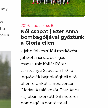
nagy
s,
2026. augusztus 8.
t a
Női csapat | Ezer Anna
őre a
bombagóljával győztünk
a Gloria ellen
Újabb felkészülési mérkőzést
játszott női szuperligás
csapatunk: Kollár Péter
tanítványai Szovátán 1–0-ra
legyőzték bajnokságbeli első
ellenfelünket, a Besztercei
Gloriát. A találkozót Ezer Anna
hajrában szerzett, 28 méteres
bombagólja döntötte el.