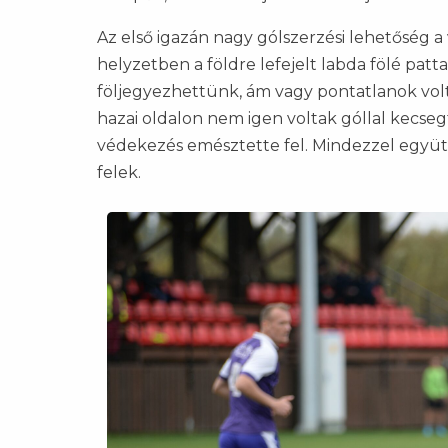
Az első igazán nagy gólszerzési lehetőség 
helyzetben a földre lefejelt labda fölé patt
följegyezhettünk, ám vagy pontatlanok volt
hazai oldalon nem igen voltak góllal kecsegt
védekezés emésztette fel. Mindezzel együ
felek.