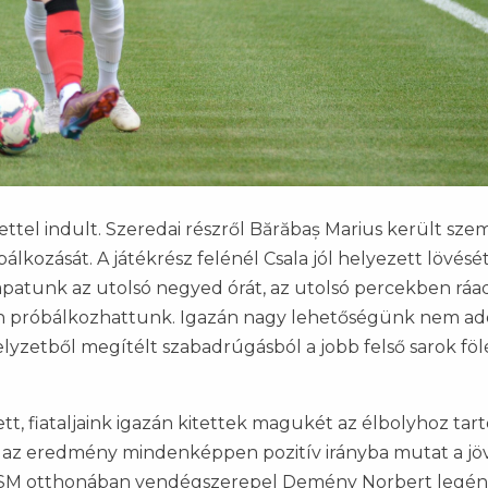
ttel indult. Szeredai részről Bărăbaș Marius került sze
álkozását. A játékrész felénél Csala jól helyezett lövésé
apatunk az utolsó negyed órát, az utolsó percekben ráa
en próbálkozhattunk. Igazán nagy lehetőségünk nem ad
lyzetből megítélt szabadrúgásból a jobb felső sarok föl
, fiataljaink igazán kitettek magukét az élbolyhoz tar
s az eredmény mindenképpen pozitív irányba mutat a jö
 CSM otthonában vendégszerepel Demény Norbert legén