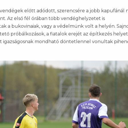
a vendégek előtt adódott, szerencsére a jobb kapufánál 
ant. Az első fél órában több vendéghelyzetet is
ak a bukovinaiak, vagy a védelmünk volt a helyén. Sajno
ető próbálkozások, a fiatalok erejét az építkezés helyet
tt igazságosnak mondható döntetlennel vonultak pihen