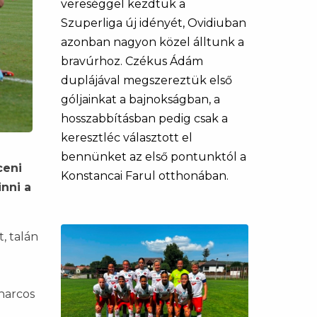
vereséggel kezdtük a
Szuperliga új idényét, Ovidiuban
azonban nagyon közel álltunk a
bravúrhoz. Czékus Ádám
duplájával megszereztük első
góljainkat a bajnokságban, a
hosszabbításban pedig csak a
keresztléc választott el
bennünket az első pontunktól a
ceni
Konstancai Farul otthonában.
nni a
, talán
harcos