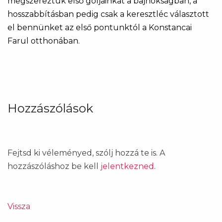
megszereztük első góljainkat a bajnokságban, a
hosszabbításban pedig csak a keresztléc választott
el bennünket az első pontunktól a Konstancai
Farul otthonában.
Hozzászólások
Fejtsd ki véleményed, szólj hozzá te is. A
hozzászóláshoz be kell
jelentkezned
.
Vissza