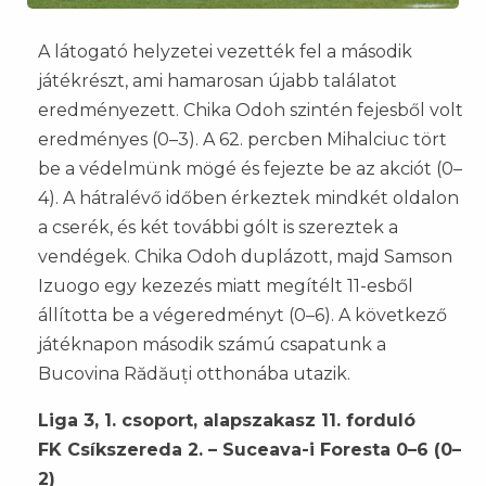
A látogató helyzetei vezették fel a második
játékrészt, ami hamarosan újabb találatot
eredményezett. Chika Odoh szintén fejesből volt
eredményes (0–3). A 62. percben Mihalciuc tört
be a védelmünk mögé és fejezte be az akciót (0–
4). A hátralévő időben érkeztek mindkét oldalon
a cserék, és két további gólt is szereztek a
vendégek. Chika Odoh duplázott, majd Samson
Izuogo egy kezezés miatt megítélt 11-esből
állította be a végeredményt (0–6). A következő
játéknapon második számú csapatunk a
Bucovina Rădăuți otthonába utazik.
Liga 3, 1. csoport, alapszakasz 11. forduló
FK Csíkszereda 2. – Suceava-i Foresta 0–6 (0–
2)