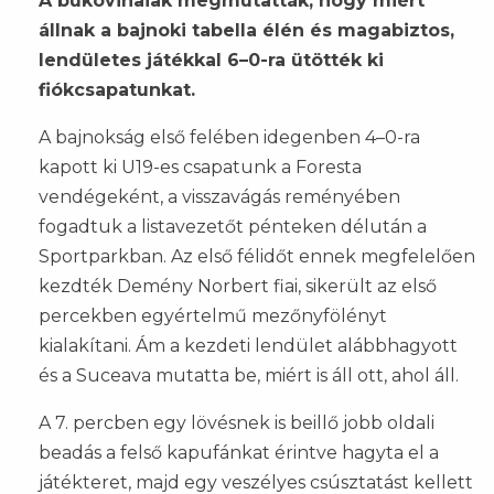
A bukovinaiak megmutatták, hogy miért
állnak a bajnoki tabella élén és magabiztos,
lendületes játékkal 6–0-ra ütötték ki
fiókcsapatunkat.
A bajnokság első felében idegenben 4–0-ra
kapott ki U19-es csapatunk a Foresta
vendégeként, a visszavágás reményében
fogadtuk a listavezetőt pénteken délután a
Sportparkban. Az első félidőt ennek megfelelően
kezdték Demény Norbert fiai, sikerült az első
percekben egyértelmű mezőnyfölényt
kialakítani. Ám a kezdeti lendület alábbhagyott
és a Suceava mutatta be, miért is áll ott, ahol áll.
A 7. percben egy lövésnek is beillő jobb oldali
beadás a felső kapufánkat érintve hagyta el a
játékteret, majd egy veszélyes csúsztatást kellett