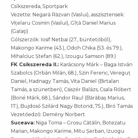
Csíkszereda, Sportpark
Vezette: Negară Răzvan (Vaslui), asszisztensek:
Vițelaru Cosmin (Vaslui), Gîță Daniel Marius
(Galaţi)
Gólszerzők: Iosif Netbai (27., büntetőből),
Makongo Karime (43.), Odoh Chika (53. és 79.),
Mihalciuc Ștefan (62.), Izougu Samson (89.)
FK Csíkszereda II.:
Karácsony Márk – Baga István
Szabolcs (Orbán Milán, 68.), Szin Ferenc, Vereguț
Daniel, Hadnagy Tamás, Vita Daniel (Birtalan
Tamás, a szünetben), Csiszér Balázs, Csala Róbert
(Boné Márk, 68.), Sándor Raul (Bărăbaș Marius,
17.), Bujdosó Szilárd Nagy Botond, 75.), Biró Tamás
Vezetőedző: Demény Norbert
Suceava:
Niga Toma – Grosu Cătălin, Botezatu
Marian, Makongo Karime, Mitu Șerban, Izuogu