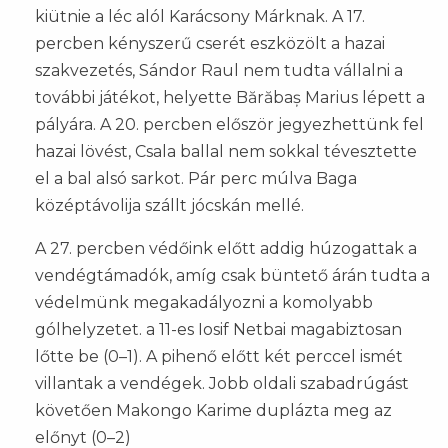
kiütnie a léc alól Karácsony Márknak. A 17.
percben kényszerű cserét eszközölt a hazai
szakvezetés, Sándor Raul nem tudta vállalni a
további játékot, helyette Bărăbaș Marius lépett a
pályára. A 20. percben először jegyezhettünk fel
hazai lövést, Csala ballal nem sokkal tévesztette
el a bal alsó sarkot. Pár perc múlva Baga
középtávolija szállt jócskán mellé.
A 27. percben védőink előtt addig húzogattak a
vendégtámadók, amíg csak büntető árán tudta a
védelmünk megakadályozni a komolyabb
gólhelyzetet. a 11-es Iosif Netbai magabiztosan
lőtte be (0–1). A pihenő előtt két perccel ismét
villantak a vendégek. Jobb oldali szabadrúgást
követően Makongo Karime duplázta meg az
előnyt (0–2)