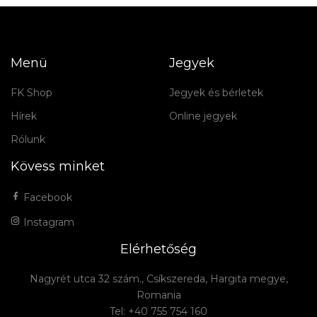
Menü
Jegyek
FK Shop
Jegyek és bérletek
Hírek
Online jegyek
Rólunk
Kövess minket
Facebook
Instagram
Elérhetőség
Nagyrét utca 32 szám., Csíkszereda, Hargita megye,
Romania
Tel: +40 755 754 160