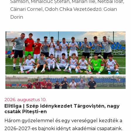
Samson, Mihalciuc Ștefan, Marian Ilie, Netbai Iosif,
Căinari Cornel, Odoh Chika Vezetőedző: Goian
Dorin
2026. augusztus 10.
Elitliga | Szép idénykezdet Târgoviștén, nagy
csaták Pitești-en
Három győzelemmel és egy vereséggel kezdték a
2026–2027-es bajnoki idényt akadémiai csapataink.