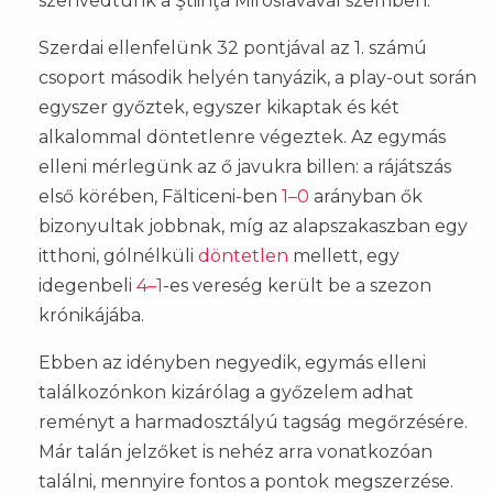
szenvedtünk a Ştiinţa Miroslavával szemben.
Szerdai ellenfelünk 32 pontjával az 1. számú
csoport második helyén tanyázik, a play-out során
egyszer győztek, egyszer kikaptak és két
alkalommal döntetlenre végeztek. Az egymás
elleni mérlegünk az ő javukra billen: a rájátszás
első körében, Fălticeni-ben
1–0
arányban ők
bizonyultak jobbnak, míg az alapszakaszban egy
itthoni, gólnélküli
döntetlen
mellett, egy
idegenbeli
4–1
-es vereség került be a szezon
krónikájába.
Ebben az idényben negyedik, egymás elleni
találkozónkon kizárólag a győzelem adhat
reményt a harmadosztályú tagság megőrzésére.
Már talán jelzőket is nehéz arra vonatkozóan
találni, mennyire fontos a pontok megszerzése.