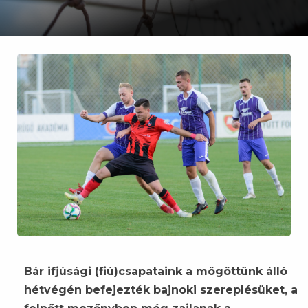
Bár ifjúsági (fiú)csapataink a mögöttünk álló
hétvégén befejezték bajnoki szereplésüket, a