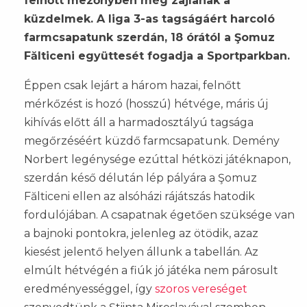
felnőtt mezőnyben még zajlanak a
küzdelmek. A liga 3-as tagságáért harcoló
farmcsapatunk szerdán, 18 órától a Şomuz
Fălticeni együttesét fogadja a Sportparkban.
Éppen csak lejárt a három hazai, felnőtt
mérkőzést is hozó (hosszú) hétvége, máris új
kihívás előtt áll a harmadosztályú tagsága
megőrzéséért küzdő farmcsapatunk. Demény
Norbert legénysége ezúttal hétközi játéknapon,
szerdán késő délután lép pályára a Şomuz
Fălticeni ellen az alsóházi rájátszás hatodik
fordulójában. A csapatnak égetően szüksége van
a bajnoki pontokra, jelenleg az ötödik, azaz
kiesést jelentő helyen állunk a tabellán. Az
elmúlt hétvégén a fiúk jó játéka nem párosult
eredményességgel, így
szoros vereséget