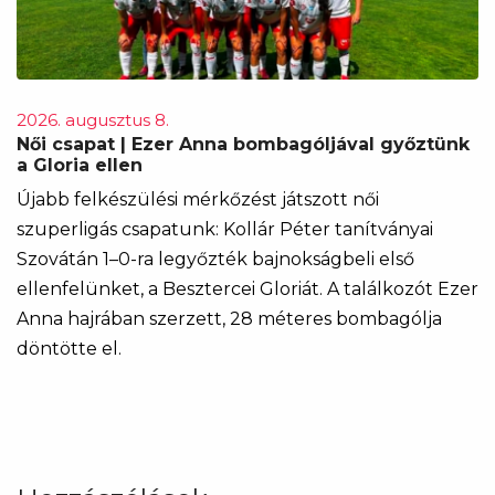
2026. augusztus 8.
Női csapat | Ezer Anna bombagóljával győztünk
a Gloria ellen
Újabb felkészülési mérkőzést játszott női
szuperligás csapatunk: Kollár Péter tanítványai
Szovátán 1–0-ra legyőzték bajnokságbeli első
ellenfelünket, a Besztercei Gloriát. A találkozót Ezer
Anna hajrában szerzett, 28 méteres bombagólja
döntötte el.