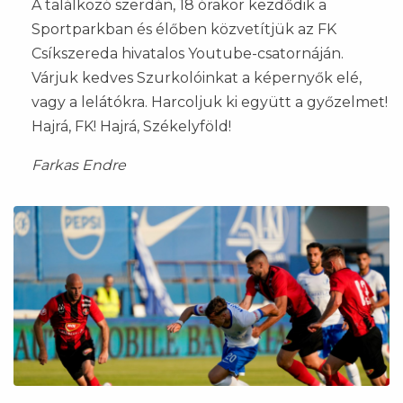
A találkozó szerdán, 18 órakor kezdődik a
Sportparkban és élőben közvetítjük az FK
Csíkszereda hivatalos Youtube-csatornáján.
Várjuk kedves Szurkolóinkat a képernyők elé,
vagy a lelátókra. Harcoljuk ki együtt a győzelmet!
Hajrá, FK! Hajrá, Székelyföld!
Farkas Endre