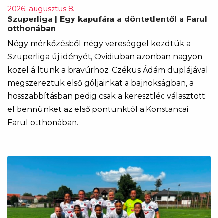
2026. augusztus 8.
Szuperliga | Egy kapufára a döntetlentől a Farul
otthonában
Négy mérkőzésből négy vereséggel kezdtük a
Szuperliga új idényét, Ovidiuban azonban nagyon
közel álltunk a bravúrhoz. Czékus Ádám duplájával
megszereztük első góljainkat a bajnokságban, a
hosszabbításban pedig csak a keresztléc választott
el bennünket az első pontunktól a Konstancai
Farul otthonában.