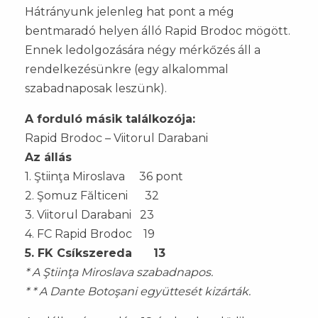
Hátrányunk jelenleg hat pont a még
bentmaradó helyen álló Rapid Brodoc mögött.
Ennek ledolgozására négy mérkőzés áll a
rendelkezésünkre (egy alkalommal
szabadnaposak leszünk).
A forduló másik találkozója:
Rapid Brodoc – Viitorul Darabani
Az állás
1. Ştiinţa Miroslava 36 pont
2. Şomuz Fălticeni 32
3. Viitorul Darabani 23
4. FC Rapid Brodoc 19
5. FK Csíkszereda 13
* A Ştiinţa Miroslava szabadnapos.
* * A Dante Botoşani együttesét kizárták.