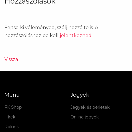
Hozzászólások
Fejtsd ki véleményed, szólj hozzá te is. A
hozzászóláshoz be kell
jelentkezned
.
Vissza
Menü
Jegyek
FK Shop
Jegyek és bérletek
Hírek
Online jegyek
Rólunk