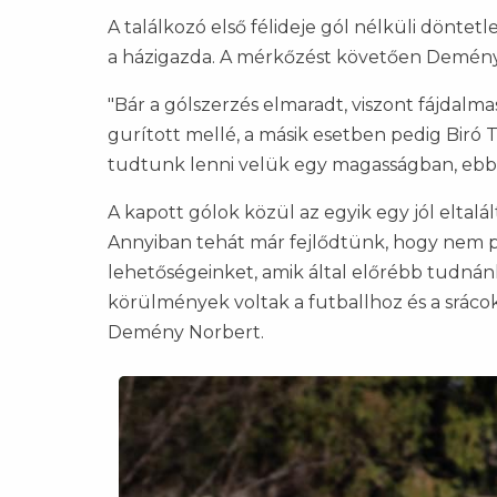
A találkozó első félideje gól nélküli döntet
a házigazda. A mérkőzést követően Demény 
"Bár a gólszerzés elmaradt, viszont fájdalma
gurított mellé, a másik esetben pedig Biró
tudtunk lenni velük egy magasságban, ebbe
A kapott gólok közül az egyik egy jól eltalált
Annyiban tehát már fejlődtünk, hogy nem 
lehetőségeinket, amik által előrébb tudnán
körülmények voltak a futballhoz és a sráco
Demény Norbert.