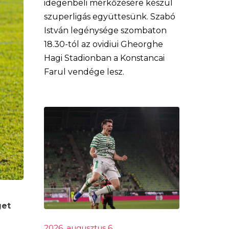
idegenbeli mérkőzésére készül
szuperligás együttesünk. Szabó
István legénysége szombaton
18.30-tól az ovidiui Gheorghe
Hagi Stadionban a Konstancai
Farul vendége lesz.
get
2026. augusztus 6.