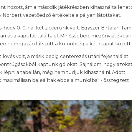
lent hozott, ám a második játékrészben kihasználta lehet
Norbert vezetőedző értékelte a pályán látottakat.
s, hogy 0–0-nál két ziccerünk volt. Egyszer Birtalan Tam
 Tamás a kapufát találta el. Minőségben, mezőnyjátékban
n nem igazán látszott a különbség a két csapat között.
 lövés volt, a másik pedig centerezés utáni fejes találat.
pontrúgásokból kaptunk gólokat. Sajnálom, hogy azokat
k lépni a tabellán, még nem tudjuk kihasználni. Adott
k maximálisan beleálltak ebbe a munkába" - összegzett