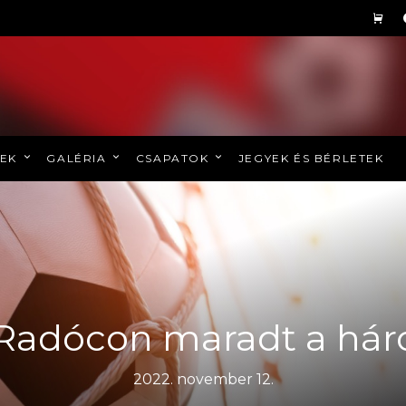
REK
GALÉRIA
CSAPATOK
JEGYEK ÉS BÉRLETEK
| Radócon maradt a há
2022. november 12.