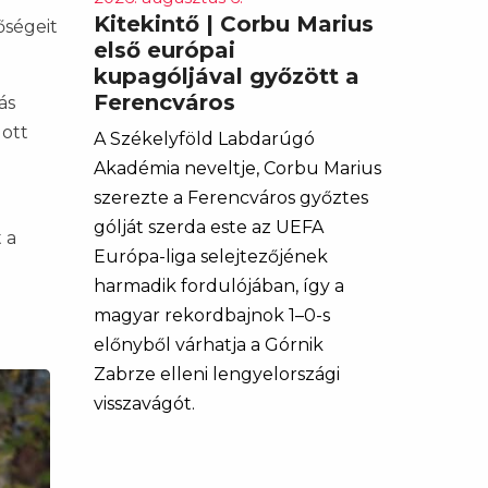
Kitekintő | Corbu Marius
őségeit
első európai
kupagóljával győzött a
Ferencváros
ás
 ott
A Székelyföld Labdarúgó
Akadémia neveltje, Corbu Marius
szerezte a Ferencváros győztes
gólját szerda este az UEFA
 a
Európa-liga selejtezőjének
harmadik fordulójában, így a
magyar rekordbajnok 1–0-s
előnyből várhatja a Górnik
Zabrze elleni lengyelországi
visszavágót.