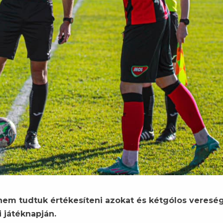
 nem tudtuk értékesíteni azokat és kétgólos veresé
 játéknapján.