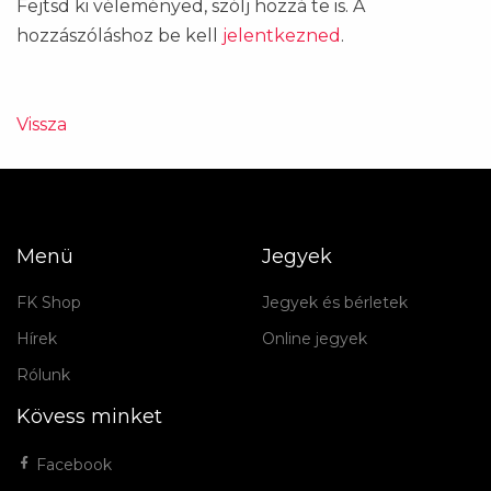
Fejtsd ki véleményed, szólj hozzá te is. A
hozzászóláshoz be kell
jelentkezned
.
Vissza
Menü
Jegyek
FK Shop
Jegyek és bérletek
Hírek
Online jegyek
Rólunk
Kövess minket
Facebook