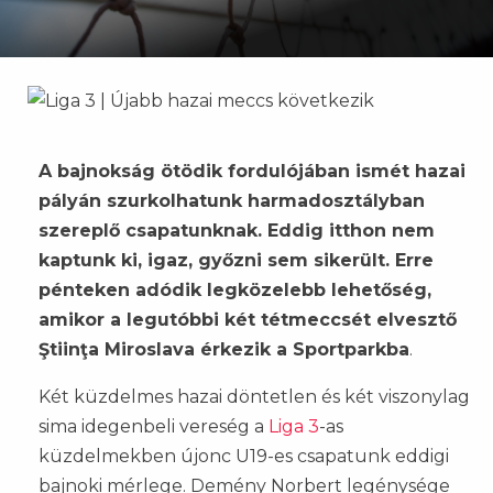
A bajnokság ötödik fordulójában ismét hazai
pályán szurkolhatunk harmadosztályban
szereplő csapatunknak. Eddig itthon nem
kaptunk ki, igaz, győzni sem sikerült. Erre
pénteken adódik legközelebb lehetőség,
amikor a legutóbbi két tétmeccsét elvesztő
Ştiinţa Miroslava érkezik a Sportparkba
.
Két küzdelmes hazai döntetlen és két viszonylag
sima idegenbeli vereség a
Liga 3
-as
küzdelmekben újonc U19-es csapatunk eddigi
bajnoki mérlege. Demény Norbert legénysége