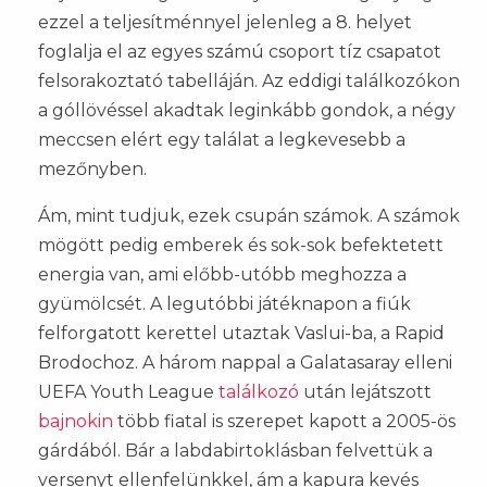
ezzel a teljesítménnyel jelenleg a 8. helyet
foglalja el az egyes számú csoport tíz csapatot
felsorakoztató tabelláján. Az eddigi találkozókon
a góllövéssel akadtak leginkább gondok, a négy
meccsen elért egy találat a legkevesebb a
mezőnyben.
Ám, mint tudjuk, ezek csupán számok. A számok
mögött pedig emberek és sok-sok befektetett
energia van, ami előbb-utóbb meghozza a
gyümölcsét. A legutóbbi játéknapon a fiúk
felforgatott kerettel utaztak Vaslui-ba, a Rapid
Brodochoz. A három nappal a Galatasaray elleni
UEFA Youth League
találkozó
után lejátszott
bajnokin
több fiatal is szerepet kapott a 2005-ös
gárdából. Bár a labdabirtoklásban felvettük a
versenyt ellenfelünkkel, ám a kapura kevés