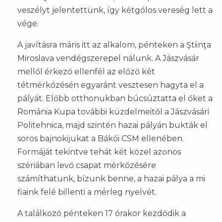
veszélyt jelentettünk, így kétgólos vereség lett a
vége.
A javításra máris itt az alkalom, pénteken a Ştiinţa
Miroslava vendégszerepel nálunk. A Jászvásár
mellől érkező ellenfél az előző két
tétmérkőzésén egyaránt vesztesen hagyta el a
pályát. Előbb otthonukban búcsúztatta el őket a
Románia Kupa további küzdelmeitől a Jászvásári
Politehnica, majd szintén hazai pályán bukták el
soros bajnokijukat a Bákói CSM ellenében.
Formáját tekintve tehát két közel azonos
szériában levő csapat mérkőzésére
számíthatunk, bízunk benne, a hazai pálya a mi
fiaink felé billenti a mérleg nyelvét.
A találkozó pénteken 17 órakor kezdődik a