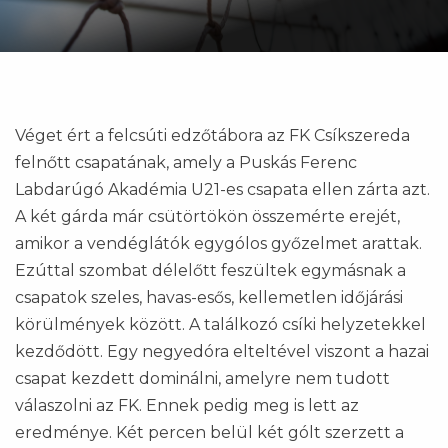
Véget ért a felcsúti edzőtábora az FK Csíkszereda
felnőtt csapatának, amely a Puskás Ferenc
Labdarúgó Akadémia U21-es csapata ellen zárta azt.
A két gárda már csütörtökön összemérte erejét,
amikor a vendéglátók egygólos győzelmet arattak.
Ezúttal szombat délelőtt feszültek egymásnak a
csapatok szeles, havas-esős, kellemetlen időjárási
körülmények között. A találkozó csíki helyzetekkel
kezdődött. Egy negyedóra elteltével viszont a hazai
csapat kezdett dominálni, amelyre nem tudott
válaszolni az FK. Ennek pedig meg is lett az
eredménye. Két percen belül két gólt szerzett a