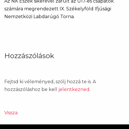
Az NK Eszék sikerével zárult az U17-es csapatok
számára megrendezett IX. Székelyföld Ifjúsági
Nemzetközi Labdarúgó Torna.
Hozzászólások
Fejtsd ki véleményed, szólj hozzá te is. A
hozzászóláshoz be kell
jelentkezned
.
Vissza