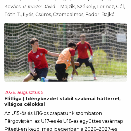
Kovács.
II. félidő:
Dávid – Majzik, Székely, Lőrincz, Gál,
Tóth T., Ilyés, Csűrös, Czombalmos, Fodor, Bajkó.
2026. augusztus 5.
Elitliga | Idénykezdet stabil szakmai háttérrel,
világos célokkal
Az U15-ös és U16-os csapatunk szombaton
Târgoviștén, az U17-es és U18-as együttes vasárnap
Pitești-en kezdi meg idegenben a 2026–2027-es