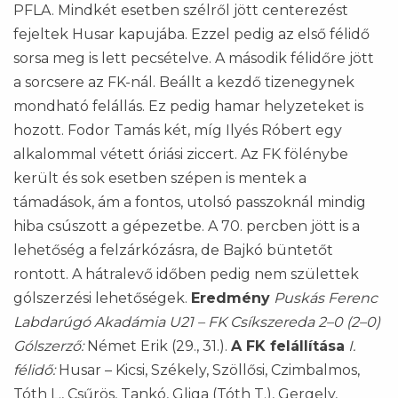
PFLA. Mindkét esetben szélről jött centerezést
fejeltek Husar kapujába. Ezzel pedig az első félidő
sorsa meg is lett pecsételve. A második félidőre jött
a sorcsere az FK-nál. Beállt a kezdő tizenegynek
mondható felállás. Ez pedig hamar helyzeteket is
hozott. Fodor Tamás két, míg Ilyés Róbert egy
alkalommal vétett óriási ziccert. Az FK fölénybe
került és sok esetben szépen is mentek a
támadások, ám a fontos, utolsó passzoknál mindig
hiba csúszott a gépezetbe. A 70. percben jött is a
lehetőség a felzárkózásra, de Bajkó büntetőt
rontott. A hátralevő időben pedig nem születtek
gólszerzési lehetőségek.
Eredmény
Puskás Ferenc
Labdarúgó Akadámia U21 – FK Csíkszereda 2–0 (2–0)
Gólszerző:
Német Erik (29., 31.).
A FK felállítása
I.
félidő:
Husar – Kicsi, Székely, Szöllősi, Czimbalmos,
Tóth L., Csűrös, Tankó, Gliga (Tóth T.), Gergely,