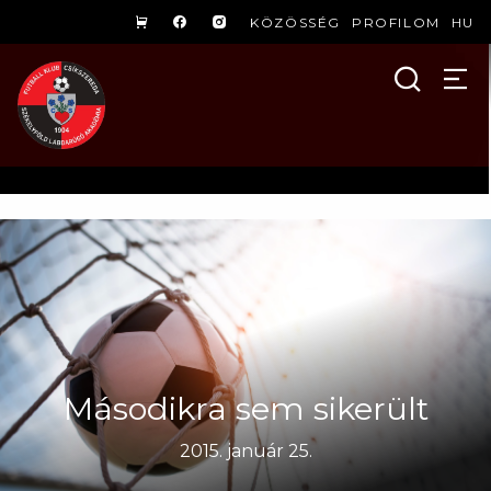
KÖZÖSSÉG
PROFILOM
HU
Másodikra sem sikerült
2015. január 25.