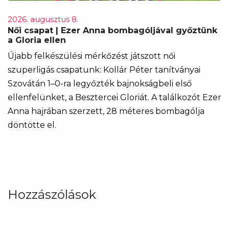
2026. augusztus 8.
Női csapat | Ezer Anna bombagóljával győztünk
a Gloria ellen
Újabb felkészülési mérkőzést játszott női
szuperligás csapatunk: Kollár Péter tanítványai
Szovátán 1–0-ra legyőzték bajnokságbeli első
ellenfelünket, a Besztercei Gloriát. A találkozót Ezer
Anna hajrában szerzett, 28 méteres bombagólja
döntötte el.
Hozzászólások