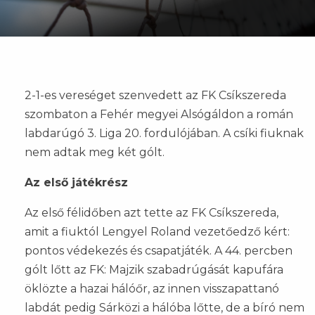
2-1-es vereséget szenvedett az FK Csíkszereda
szombaton a Fehér megyei Alsógáldon a román
labdarúgó 3. Liga 20. fordulójában. A csíki fiuknak
nem adtak meg két gólt.
Az első játékrész
Az első félidőben azt tette az FK Csíkszereda,
amit a fiuktól Lengyel Roland vezetőedző kért:
pontos védekezés és csapatjáték. A 44. percben
gólt lőtt az FK: Majzik szabadrúgását kapufára
öklözte a hazai hálóőr, az innen visszapattanó
labdát pedig Sárközi a hálóba lőtte, de a bíró nem