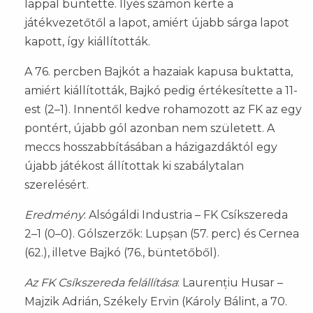
lappal büntette. Ilyés számon kérte a
játékvezetőtől a lapot, amiért újabb sárga lapot
kapott, így kiállították.
A 76. percben Bajkót a hazaiak kapusa buktatta,
amiért kiállították, Bajkó pedig értékesítette a 11-
est (2–1). Innentől kedve rohamozott az FK az egy
pontért, újabb gól azonban nem született. A
meccs hosszabbításában a házigazdáktól egy
újabb játékost állítottak ki szabálytalan
szerelésért.
Eredmény
: Alsógáldi Industria – FK Csíkszereda
2–1 (0–0). Gólszerzők: Lupșan (57. perc) és Cernea
(62.), illetve Bajkó (76., büntetőből).
Az FK Csíkszereda felállítása
: Laurențiu Husar –
Majzik Adrián, Székely Ervin (Károly Bálint, a 70.