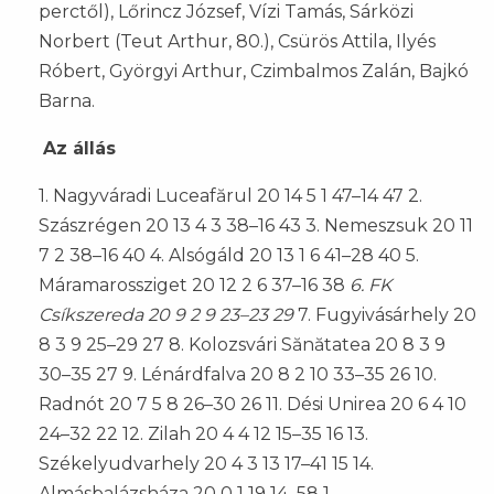
perctől), Lőrincz József, Vízi Tamás, Sárközi
Norbert (Teut Arthur, 80.), Csürös Attila, Ilyés
Róbert, Györgyi Arthur, Czimbalmos Zalán, Bajkó
Barna.
Az állás
1. Nagyváradi Luceafărul 20 14 5 1 47–14 47 2.
Szászrégen 20 13 4 3 38–16 43 3. Nemeszsuk 20 11
7 2 38–16 40 4. Alsógáld 20 13 1 6 41–28 40 5.
Máramarossziget 20 12 2 6 37–16 38
6. FK
Csíkszereda 20 9 2 9 23–23 29
7. Fugyivásárhely 20
8 3 9 25–29 27 8. Kolozsvári Sănătatea 20 8 3 9
30–35 27 9. Lénárdfalva 20 8 2 10 33–35 26 10.
Radnót 20 7 5 8 26–30 26 11. Dési Unirea 20 6 4 10
24–32 22 12. Zilah 20 4 4 12 15–35 16 13.
Székelyudvarhely 20 4 3 13 17–41 15 14.
Almásbalázsháza 20 0 1 19 14–58 1