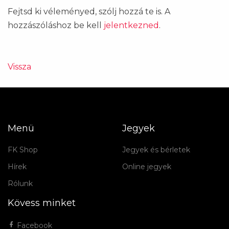
Fejtsd ki véleményed, szólj hozzá te is. A
hozzászóláshoz be kell
jelentkezned
.
Vissza
Menü
Jegyek
FK Shop
Jegyek és bérletek
Hírek
Online jegyek
Rólunk
Kövess minket
Facebook