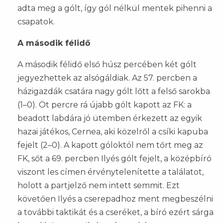
adta meg a gólt, így gól nélkül mentek pihenni a
csapatok.
A második félidő
A második félidő első húsz percében két gólt
jegyezhettek az alsógáldiak. Az 57. percben a
házigazdák csatára nagy gólt lőtt a felső sarokba
(1–0). Öt percre rá újabb gólt kapott az FK: a
beadott labdára jó ütemben érkezett az egyik
hazai játékos, Cernea, aki közelről a csíki kapuba
fejelt (2–0). A kapott góloktól nem tőrt meg az
FK, sőt a 69. percben Ilyés gólt fejelt, a középbíró
viszont les címen érvénytelenítette a találatot,
holott a partjelző nem intett semmit. Ezt
követően Ilyés a cserepadhoz ment megbeszélni
a további taktikát és a cseréket, a bíró ezért sárga