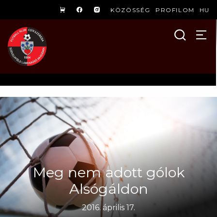
KÖZÖSSÉG
PROFILOM
HU
Meg nem adott gólok
Alsógáldon
2016. április 17.