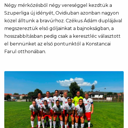
Négy mérkőzésből négy vereséggel kezdtük a
Szuperliga új idényét, Ovidiuban azonban nagyon
közel álltunk a bravúrhoz. Czékus Ádám duplájával
megszereztük első góljainkat a bajnokságban, a
hosszabbításban pedig csak a keresztléc választott
el bennünket az első pontunktól a Konstancai
Farul otthonában.