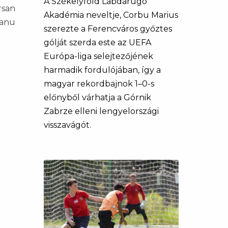
A Székelyföld Labdarúgó
rsan
Akadémia neveltje, Corbu Marius
ianu
szerezte a Ferencváros győztes
gólját szerda este az UEFA
Európa-liga selejtezőjének
harmadik fordulójában, így a
magyar rekordbajnok 1–0-s
előnyből várhatja a Górnik
Zabrze elleni lengyelországi
visszavágót.