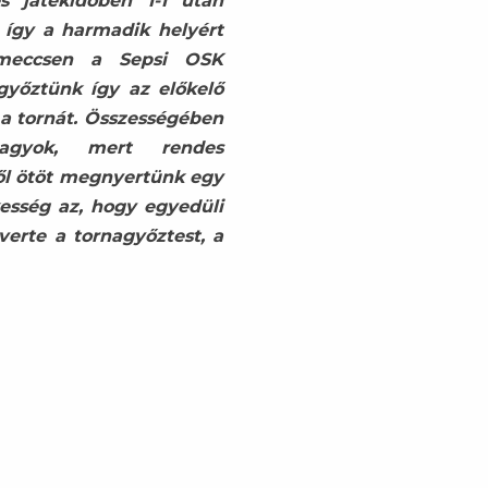
es játékidőben 1-1 után
 így a harmadik helyért
zmeccsen a Sepsi OSK
győztünk így az előkelő
a tornát. Összességében
agyok, mert rendes
ől ötöt megnyertünk egy
kesség az, hogy egyedüli
verte a tornagyőztest, a