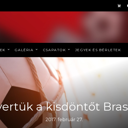
REK
GALÉRIA
CSAPATOK
JEGYEK ÉS BÉRLETEK
rtük a kisdöntőt Bra
2017. február 27.