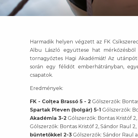
Harmadik helyen végzett az FK Csíkszereda
Albu László együttese hat mérkőzésből 
tornagyőztes Hagi Akadémiát! Az utánpótl
során egy félidőt emberhátrányban, egy
csapatok.
Eredmények:
FK - Colțea Brassó 5 - 2
Gólszerzők: Bontas
Spartak Pleven (bolgár) 5-1
Gólszerzők: Bon
Akadémia 3-2
Gólszerzők: Bontas Kristóf 2,
Gólszerzők: Bontas Kristóf 2, Sándor Raul 2,
büntetőkkel 2-3
Gólszerzők: Sándor Raul a