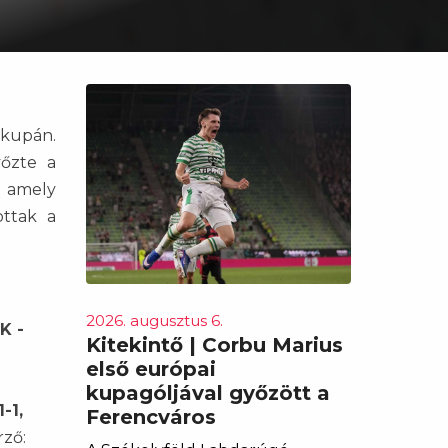
 kupán.
yőzte a
, amely
ottak a
2026. augusztus 6.
K -
Kitekintő | Corbu Marius
első európai
kupagóljával győzött a
-1,
Ferencváros
ző: