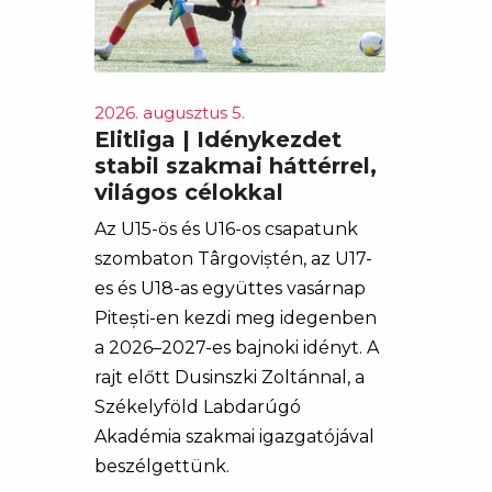
2026. augusztus 5.
Elitliga | Idénykezdet
stabil szakmai háttérrel,
világos célokkal
Az U15-ös és U16-os csapatunk
szombaton Târgoviștén, az U17-
es és U18-as együttes vasárnap
Pitești-en kezdi meg idegenben
a 2026–2027-es bajnoki idényt. A
rajt előtt Dusinszki Zoltánnal, a
Székelyföld Labdarúgó
Akadémia szakmai igazgatójával
beszélgettünk.