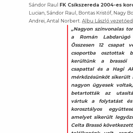
Sándor Raul
FK Csíkszereda 2004-es koro
Lucian, Sándor Raul, Bontas Kristóf, Nagy 
Andrei, Antal Norbert.
Albu László vezetőed
„Nagyon színvonalas tor
a Román Labdarúgó S
Összesen 12 csapat v
csoportba osztottak 
kerültünk a brassói 
csapattal és a Hagi A
mérkőzésünköt sikerült
nagyon ügyesek voltak,
betartották az utasítá
vártuk a folytatást é
korosztályos együttes
amelyet sikerült legyő
Celta Brassó következett