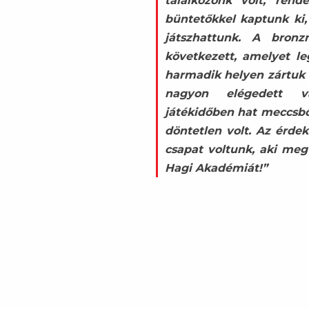
találkozónk volt, rend
büntetőkkel kaptunk ki,
játszhattunk. A bron
következett, amelyet le
harmadik helyen zártuk 
nagyon elégedett v
játékidőben hat meccsb
döntetlen volt. Az érde
csapat voltunk, aki meg
Hagi Akadémiát!”