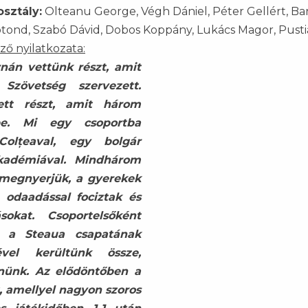
sztály:
Olteanu George, Végh Dániel, Péter Gellért, Ba
Botond, Szabó Dávid, Dobos Koppány, Lukács Magor, Pust
ző nyilatkozata:
nán vettünk részt, amit
zövetség szervezett.
ett részt, amit három
be. Mi egy csoportba
Colțeaval, egy bolgár
kadémiával. Mindhárom
 megnyerjük, a gyerekek
 odaadással fociztak és
sokat. Csoportelsőként
s a Steaua csapatának
ével kerültünk össze,
znünk. Az elődöntőben a
, amellyel nagyon szoros