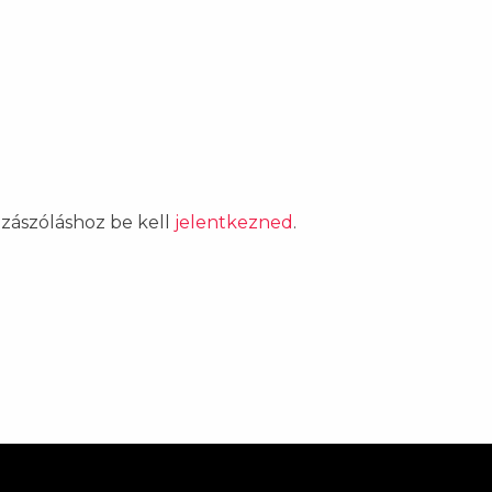
ozzászóláshoz be kell
jelentkezned
.