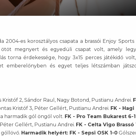
 2004-es korosztályos csapata a brassói Enjoy Sports
ötöt megnyert és egyedüli csapat volt, amely leg
ás torna érdekessége, hogy 3x15 perces játékidő volt
et emberelőnyben és egyet teljes létszámban játsz
 Kristóf 2, Sándor Raul, Nagy Botond, Pustianu Andrei.
F
tas Kristóf 3, Péter Gellért, Pustianu Andrei.
FK - Hagi
 a harmadik gól öngól volt.
FK - Pro Team Bukarest 6-1
 Péter Gellért, Pustianu Andrei.
FK - Celta Vigo Brassó 1
 góllövő.
Harmadik helyért:
FK - Sepsi OSK 1-0
Gólszer