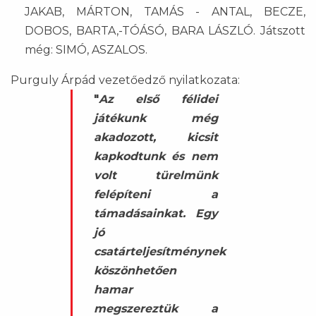
JAKAB, MÁRTON, TAMÁS - ANTAL, BECZE,
DOBOS, BARTA,-TÓÁSÓ, BARA LÁSZLÓ. Játszott
még: SIMÓ, ASZALOS.
Purguly Árpád vezetőedző nyilatkozata:
"
Az első félidei
játékunk még
akadozott, kicsit
kapkodtunk és nem
volt türelmünk
felépíteni a
támadásainkat. Egy
jó
csatárteljesítménynek
köszönhetően
hamar
megszereztük a