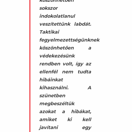
köszönhetően
sokszor
indokolatlanul
veszítettünk labdát.
Taktikai
fegyelmezettségünknek
köszönhetően a
védekezésünk
rendben volt, így az
ellenfél nem tudta
hibáinkat
kihasználni. A
szünetben
megbeszéltük
azokat a hibákat,
amiket ki kell
javítani egy