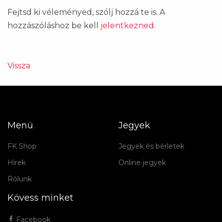
Fejtsd ki véleményed, szólj hozzá te is. A
hozzászóláshoz be kell
jelentkezned
.
Vissza
Menü
Jegyek
FK Shop
Jegyek és bérletek
Hírek
Online jegyek
Rólunk
Kövess minket
Facebook