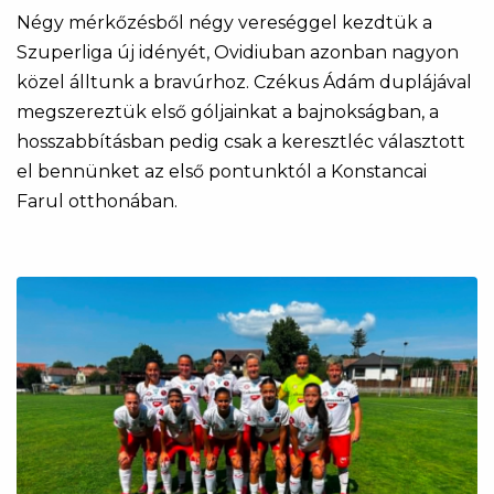
Négy mérkőzésből négy vereséggel kezdtük a
Szuperliga új idényét, Ovidiuban azonban nagyon
közel álltunk a bravúrhoz. Czékus Ádám duplájával
megszereztük első góljainkat a bajnokságban, a
hosszabbításban pedig csak a keresztléc választott
el bennünket az első pontunktól a Konstancai
Farul otthonában.