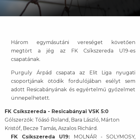
Három egymásutáni vereséget követően
megtört a jég az FK Csíkszereda U19-es
csapatának.
Purguly Árpád csapata az Elit Liga nyugati
csoportjának ötödik fordulójában esélyt sem
adott Resicabányának és egyértelmű győzelmet
ünnepelhetett.
FK Csíkszereda - Resicabányai VSK 5:0
Gólszerzők: Tóásó Roland, Bara László, Márton
Kristóf, Becze Tamás, Aszalos Richárd.
FK Csíkszereda U19:
MOLNÁR - SOLYMOSY,