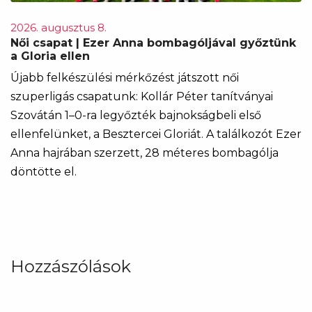
2026. augusztus 8.
Női csapat | Ezer Anna bombagóljával győztünk
a Gloria ellen
Újabb felkészülési mérkőzést játszott női
szuperligás csapatunk: Kollár Péter tanítványai
Szovátán 1–0-ra legyőzték bajnokságbeli első
ellenfelünket, a Besztercei Gloriát. A találkozót Ezer
Anna hajrában szerzett, 28 méteres bombagólja
döntötte el.
Hozzászólások