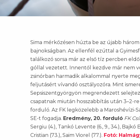
Sima mérkőzésen húzta be az újabb három p
bajnokságban. Az ellenfél ezúttal a Gyimesfel
találkozó sorsa már az első tíz percben eldő
góllal vezetett. Innentől kezdve már nem 
zsinórban harmadik alkalommal nyerte meg 
feljutásért vívandó osztályozóra. Mint ismer
Sepsiszentgyörgyön megrendezett selejtezőn
csapatnak miután hosszabbítás után 3–2-re
forduló. Az FK legközelebb a Maroshévízi-S
SE-t fogadja.
Eredmény, 20. forduló
FK Csí
Sergiu (4.), Tankó Levente (6., 9., 34.), Bajkó
Cristian (73.), Saim Viorel (77.).
Fotó: Halmágy