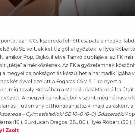
ontot az FK Csíkszereda felnőtt csapata a megyei lab
sőloki SE volt, akiket tíz góllal győztek le Ilyés Róberté
lt, amikor Pop, Bajkó, illetve Tankó duplájával az FK má
volt „tétje” a mérkőzésnek. Az FK a győzelemnek köszö
a megyei bajnokságot és készülhet a harmadik ligába v
etes két évvel ezelőtt a Fogarasi CSM 5–1-re nyert a
, míg tavaly Brassóban a Marosludasi Maros állta útját
 győzött. A megyei bajnokságból viszont még hátravan 
alamási Tudomány otthonában játszik, majd zárásként a 
kszereda – Gyimesfelsőloki SE 10–0 (6–0)
Gólszerzők:
Pop
 Barna (10.), Surducan Dragos (28., 80.), Ilyés Róbert (30.), 
i Zsolt