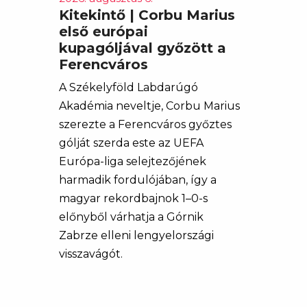
Kitekintő | Corbu Marius
első európai
kupagóljával győzött a
Ferencváros
A Székelyföld Labdarúgó
Akadémia neveltje, Corbu Marius
szerezte a Ferencváros győztes
gólját szerda este az UEFA
Európa-liga selejtezőjének
harmadik fordulójában, így a
magyar rekordbajnok 1–0-s
előnyből várhatja a Górnik
Zabrze elleni lengyelországi
visszavágót.