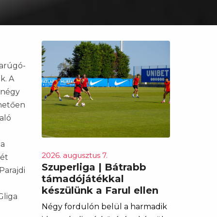
darúgó-
k. A
r négy
nhetően
aló
 a
2026. augusztus 7.
két
Szuperliga | Bátrabb
Parajdi
támadójátékkal
készülünk a Farul ellen
Gliga
Négy fordulón belül a harmadik