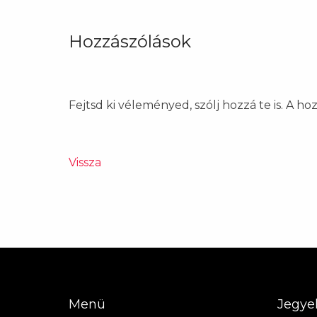
Hozzászólások
Fejtsd ki véleményed, szólj hozzá te is. A h
Vissza
Menü
Jegye