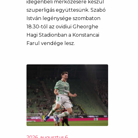
idegenbeli mérkőzésére készül
szuperligás együttesünk. Szabó
István legénysége szombaton
18.30-tól az ovidiui Gheorghe
Hagi Stadionban a Konstancai
Farul vendége lesz.
2026. augusztus 6.