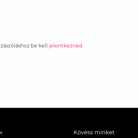
ozzászóláshoz be kell
jelentkezned
.
k
Kövess minket