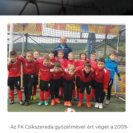
Az FK Csíkszereda győzelmével ért véget a 2009-