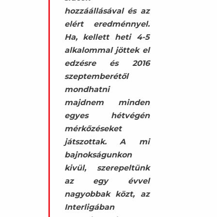
hozzáállásával és az
elért eredménnyel.
Ha, kellett heti 4-5
alkalommal jöttek el
edzésre és 2016
szeptemberétől
mondhatni
majdnem minden
egyes hétvégén
mérkőzéseket
játszottak. A mi
bajnokságunkon
kivül, szerepeltünk
az egy évvel
nagyobbak közt, az
Interligában