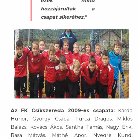
ezek mind
hozzájárultak a
csapat sikeréhez."
Az FK Csíkszereda 2009-es csapata:
Karda
Hunor, György Csaba, Turca Dragos, Miklós
Balázs, Kovács Ákos, Sántha Tamás, Nagy Erik,
Basa Mátyás, Máthé Apor, Nyegre Kund,