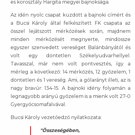
es korosztály Hargita megyei bajnoksága.
Az idén nyolc csapat küzdött a bajnoki címért és
a Bucsi Károly által felkészített FK csapata az
ősszel lejátszott mérkőzések során, majdnem
minden mérkőzését megnyerte, mindössze
egyszer szenvedett vereséget Balánbányától és
volt egy döntetlen Székelyudvarhellyel.
Tavasszal, már nem volt pontvesztés, így a
mérleg a következő: 14 mérkőzés, 12 győzelem, 1
döntetlen és 1 vereség. Ami, a gólarányt illeti, az is
nagy bravúr: 134-15. A bajnoki idény folyamán a
legnagyobb arányú győzelem is a mienk volt 27-0
Gyergyócsomafalvával.
Bucsi Károly vezetőedző nyilatkozata:
"Összeségében,