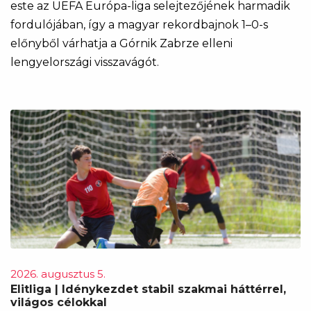
este az UEFA Európa-liga selejtezőjének harmadik
fordulójában, így a magyar rekordbajnok 1–0-s
előnyből várhatja a Górnik Zabrze elleni
lengyelországi visszavágót.
2026. augusztus 5.
Elitliga | Idénykezdet stabil szakmai háttérrel,
világos célokkal