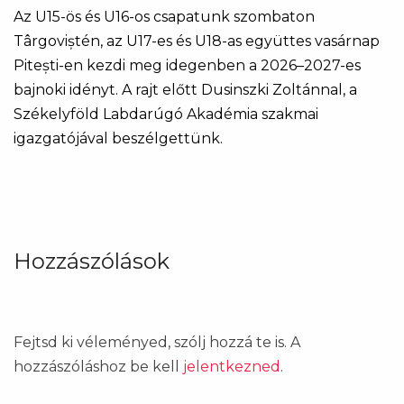
Az U15-ös és U16-os csapatunk szombaton
Târgoviștén, az U17-es és U18-as együttes vasárnap
Pitești-en kezdi meg idegenben a 2026–2027-es
bajnoki idényt. A rajt előtt Dusinszki Zoltánnal, a
Székelyföld Labdarúgó Akadémia szakmai
igazgatójával beszélgettünk.
Hozzászólások
Fejtsd ki véleményed, szólj hozzá te is. A
hozzászóláshoz be kell
jelentkezned
.