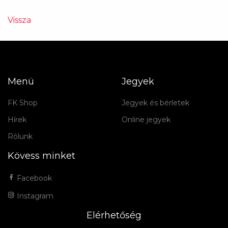
Vissza
Menü
Jegyek
FK Shop
Jegyek és bérletek
Hírek
Online jegyek
Rólunk
Kövess minket
Facebook
Instagram
Elérhetőség