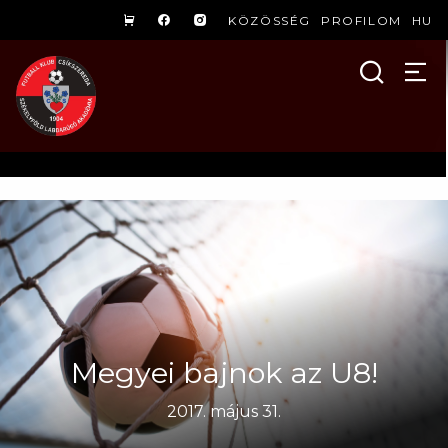
KÖZÖSSÉG
PROFILOM
HU
Megyei bajnok az U8!
2017. május 31.