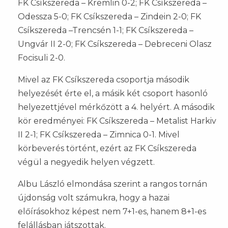
FK Csíkszereda – Kremlin 0-2; FK Csíkszereda –
Odessza 5-0; FK Csíkszereda – Zindein 2-0; FK
Csíkszereda –Trencsén 1-1; FK Csíkszereda –
Ungvár II 2-0; FK Csíkszereda – Debreceni Olasz
Focisuli 2-0.
Mivel az FK Csíkszereda csoportja második
helyezését érte el, a másik két csoport hasonló
helyezettjével mérkőzött a 4. helyért. A második
kör eredményei: FK Csíkszereda – Metalist Harkiv
II 2-1; FK Csíkszereda – Zimnica 0-1. Mivel
körbeverés történt, ezért az FK Csíkszereda
végül a negyedik helyen végzett.
Albu László elmondása szerint a rangos tornán
újdonság volt számukra, hogy a hazai
előírásokhoz képest nem 7+1-es, hanem 8+1-es
felállásban játszottak.