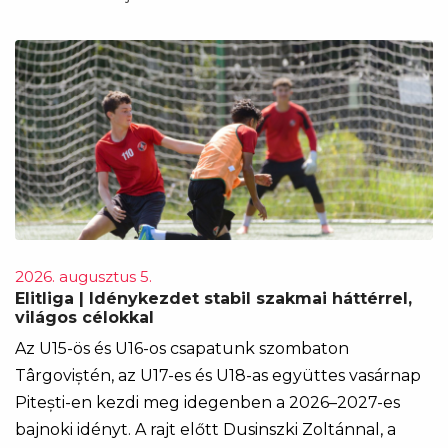
2026. augusztus 5.
Elitliga | Idénykezdet stabil szakmai háttérrel,
világos célokkal
Az U15-ös és U16-os csapatunk szombaton
Târgoviștén, az U17-es és U18-as együttes vasárnap
Pitești-en kezdi meg idegenben a 2026–2027-es
bajnoki idényt. A rajt előtt Dusinszki Zoltánnal, a