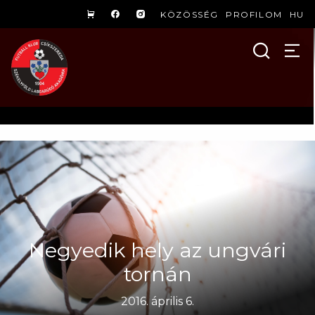
KÖZÖSSÉG
PROFILOM
HU
Negyedik hely az ungvári
tornán
2016. április 6.