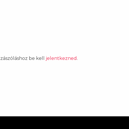
ozzászóláshoz be kell
jelentkezned
.