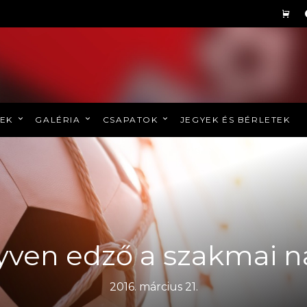
REK
GALÉRIA
CSAPATOK
JEGYEK ÉS BÉRLETEK
ven edző a szakmai 
2016. március 21.