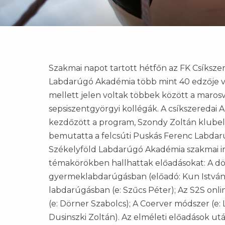
Szakmai napot tartott hétfőn az FK Csíksze
Labdarúgó Akadémia több mint 40 edzője vett
mellett jelen voltak többek között a marosv
sepsiszentgyörgyi kollégák. A csíkszeredai
kezdőzött a program, Szondy Zoltán klubel
bemutatta a felcsúti Puskás Ferenc Labdar
Székelyföld Labdarúgó Akadémia szakmai irá
témakörökben hallhattak előadásokat: A dönt
gyermeklabdarúgásban (előadó: Kun István);
labdarúgásban (e: Szűcs Péter); Az S2S onl
(e: Dörner Szabolcs); A Coerver módszer (e:
Dusinszki Zoltán). Az elméleti előadások u