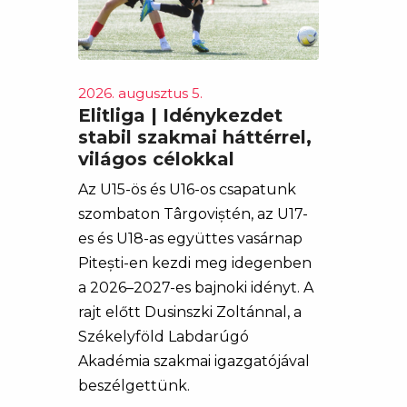
2026. augusztus 5.
Elitliga | Idénykezdet
stabil szakmai háttérrel,
világos célokkal
Az U15-ös és U16-os csapatunk
szombaton Târgoviștén, az U17-
es és U18-as együttes vasárnap
Pitești-en kezdi meg idegenben
a 2026–2027-es bajnoki idényt. A
rajt előtt Dusinszki Zoltánnal, a
Székelyföld Labdarúgó
Akadémia szakmai igazgatójával
beszélgettünk.