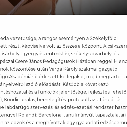
reda vezetősége, a rangos eseményen a Székelyföldi
 részt, képviselve volt az összes alközpont. A csíkszer
ásárhelyi, gyergyószentmiklósi, székelyudvarhelyi és
 Apáczai Csere János Pedagógusok Házában reggel kilen
nök köszöntése után Varga Károly szakmai igazgató
úgó Akadémiáról érkezett kollégákat, majd megtartotta
nyelveiről szóló előadását. Később a következő
éshozatal és a funkciók jelentősége, fejlesztési lehető
 Kondicionálás, bemelegítési protokoll az utánpótlás-
ine labdarúgó szervezési és edzésvezetési rendszer hasz
 Lengyel Roland); Barcelonai tanulmányút tapasztalatai (
tán az edzők és a meghívottak egy gyakorlati edzésbem