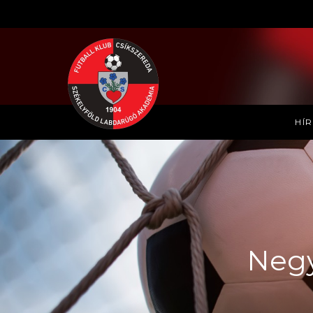
HÍ
Negy