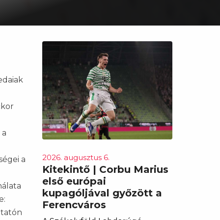
edaiak
ckor
 a
2026. augusztus 6.
ségei a
Kitekintő | Corbu Marius
első európai
nálata
kupagóljával győzött a
e:
Ferencváros
utatón