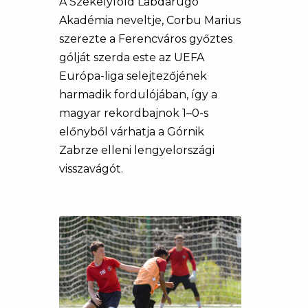
A Székelyföld Labdarúgó
Akadémia neveltje, Corbu Marius
szerezte a Ferencváros győztes
gólját szerda este az UEFA
Európa-liga selejtezőjének
harmadik fordulójában, így a
magyar rekordbajnok 1–0-s
előnyből várhatja a Górnik
Zabrze elleni lengyelországi
visszavágót.