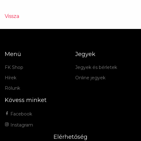
Vissza
Menü
Jegyek
FK Shop
Jegyek és bérletek
Hírek
Online jegyek
Rólunk
Kövess minket
Facebook
Instagram
Elérhetőség