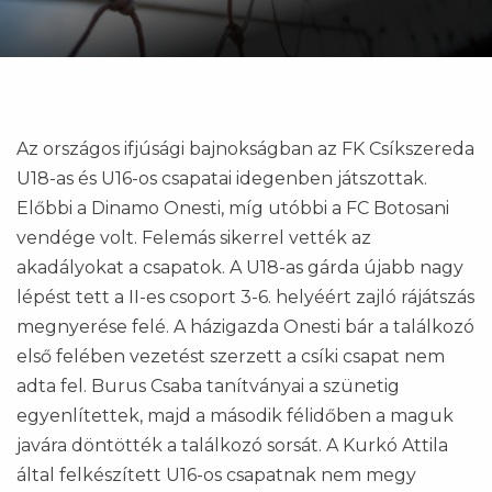
Az országos ifjúsági bajnokságban az FK Csíkszereda
U18-as és U16-os csapatai idegenben játszottak.
Előbbi a Dinamo Onesti, míg utóbbi a FC Botosani
vendége volt. Felemás sikerrel vették az
akadályokat a csapatok. A U18-as gárda újabb nagy
lépést tett a II-es csoport 3-6. helyéért zajló rájátszás
megnyerése felé. A házigazda Onesti bár a találkozó
első felében vezetést szerzett a csíki csapat nem
adta fel. Burus Csaba tanítványai a szünetig
egyenlítettek, majd a második félidőben a maguk
javára döntötték a találkozó sorsát. A Kurkó Attila
által felkészített U16-os csapatnak nem megy