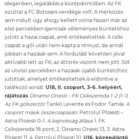
idegenben, legalábbis a középdöntőben. Az FK
ezúttal a FC Botosani vendége volt. A mérkőzés
sem indult úgy ahogy kellett volna hiszen már az
első percekben igencsak véleményes büntetőhöz
jutott a hazai csapat, amit értékesítettek. A csíki
csapat a gól után nem kapta a ritmust, de annál
jobban a hazaiak sem. A fordulást követően jóval
aktívabb lett az FK, az áttörés viszont nem jött. Sőt
az utolsó percekben a hazaiak újabb büntetőhöz
jutottak, amelyet értékesítettek is eldöntve a
találkozó sorsát.
U18, II. csoport, 3-6. helyéért,
rájátszás
Dinamo Onesti – FK Csíkszereda 1–2 (1–1)
Az FK gólszerzői:
Tankó Levente és Fodor Tamás.
A
csoport másik összecsapásán:
Petrolul Ploiesti –
Astra Ploiesti 0–1.
A bajnokság állása:
1. FK
Csíkszereda 18 pont, 2. Dinamo Onesti 13, 3. Astra
Ploiesti 11, 4. Petrolul Ploiesti 10.
U16, középdöntő