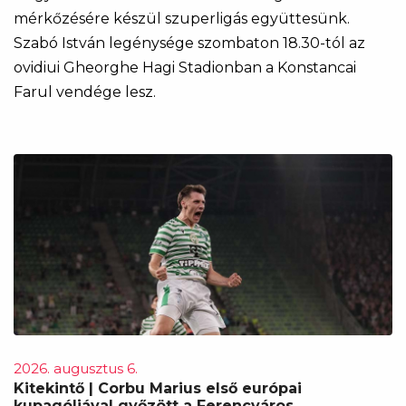
mérkőzésére készül szuperligás együttesünk.
Szabó István legénysége szombaton 18.30-tól az
ovidiui Gheorghe Hagi Stadionban a Konstancai
Farul vendége lesz.
2026. augusztus 6.
Kitekintő | Corbu Marius első európai
kupagóljával győzött a Ferencváros